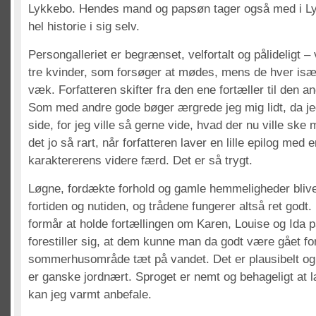
Lykkebo. Hendes mand og papsøn tager også med i Lyk
hel historie i sig selv.
Persongalleriet er begrænset, velfortalt og pålideligt –
tre kvinder, som forsøger at mødes, mens de hver is
væk. Forfatteren skifter fra den ene fortæller til den a
Som med andre gode bøger ærgrede jeg mig lidt, da jeg
side, for jeg ville så gerne vide, hvad der nu ville ske 
det jo så rart, når forfatteren laver en lille epilog med e
karaktererens videre færd. Det er så trygt.
Løgne, fordækte forhold og gamle hemmeligheder bliver
fortiden og nutiden, og trådene fungerer altså ret godt
formår at holde fortællingen om Karen, Louise og Ida 
forestiller sig, at dem kunne man da godt være gået for
sommerhusområde tæt på vandet. Det er plausibelt og f
er ganske jordnært. Sproget er nemt og behageligt at
kan jeg varmt anbefale.