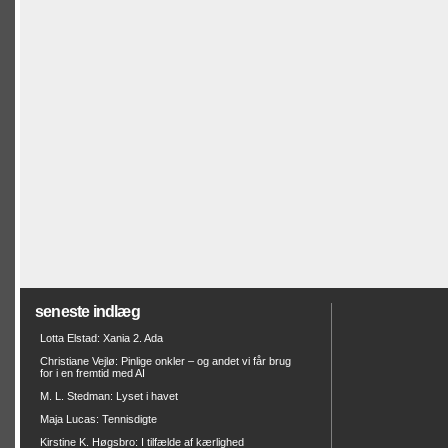
seneste indlæg
Lotta Elstad: Xania 2. Ada
Christiane Vejlø: Pinlige onkler – og andet vi får brug
for i en fremtid med AI
M. L. Stedman: Lyset i havet
Maja Lucas: Tennisdigte
Kirstine K. Høgsbro: I tilfælde af kærlighed