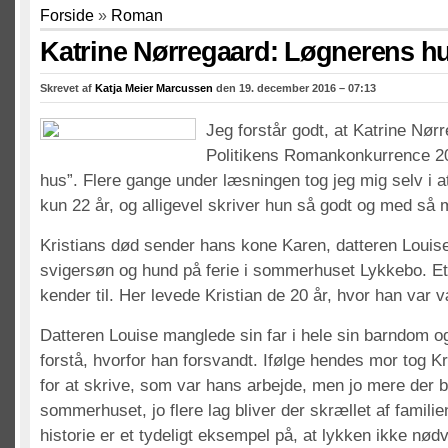
Forside
»
Roman
Katrine Nørregaard: Løgnerens h
Skrevet af
Katja Meier Marcussen
den 19. december 2016 – 07:13
Jeg forstår godt, at Katrine Nør
Politikens Romankonkurrence 2
hus”. Flere gange under læsningen tog jeg mig selv i a
kun 22 år, og alligevel skriver hun så godt og med så 
Kristians død sender hans kone Karen, datteren Louise
svigersøn og hund på ferie i sommerhuset Lykkebo. Et
kender til. Her levede Kristian de 20 år, hvor han var v
Datteren Louise manglede sin far i hele sin barndom og
forstå, hvorfor han forsvandt. Ifølge hendes mor tog K
for at skrive, som var hans arbejde, men jo mere der bl
sommerhuset, jo flere lag bliver der skrællet af familie
historie er et tydeligt eksempel på, at lykken ikke nødv