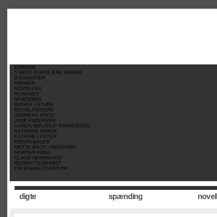
//
//
//
FORSIDE
5 MEST POPULÆRE EMNER
BIOGRAFIER
KRIMIER
NOVELLER
ROMANER
SPÆNDING
BØGER I STUEN
BOGBLOGGERE
ANDREAS KROG
JANE ANDERSEN
KAREN MØLDRUP RASMUSSEN
KATHRINE NORSK
KATRINE LESTER
KRISTA BAUER
METTE BACH LINDGAARD
MORTEN KIDAL
CLAUS HENRIKSEN
BOGBYTTESKABET
OM BOGBLOGGER.DK
digte
spænding
novel