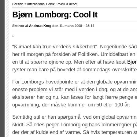
Forside
»
International Politik
,
Politik & debat
Bjørn Lomborg: Cool It
Skrevet af
Andreas Krog
den 11. marts 2008 – 23:14
“Klimaet kan true verdens sikkerhed”. Nogenlunde såd
her til morgen på forsiden af Politiken. Umiddelbart en o
en til at spærre øjnene op. Men efter at have læst
Bjø
ryster man bare på hovedet af dommedags-overskrift
For Lomborgs hovedpointe er at den globale opvarmning
eneste problem vi står med i verden i dag, og at de a
eksisterer her og nu, kan løses for langt færre penge 
opvarmning, der måske kommer om 50 eller 100 år.
Samtidig stiller han spørgsmål ved om global opvarmn
skidt. Således peger Lomborg og hans lommeregner på a
der dør af kulde end af varme. Så hvis temperaturen sti