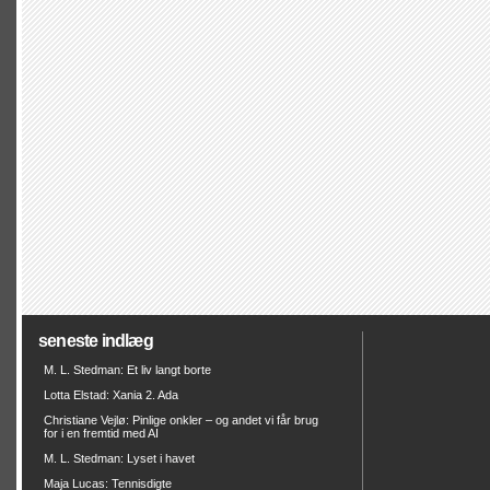
seneste indlæg
M. L. Stedman: Et liv langt borte
Lotta Elstad: Xania 2. Ada
Christiane Vejlø: Pinlige onkler – og andet vi får brug
for i en fremtid med AI
M. L. Stedman: Lyset i havet
Maja Lucas: Tennisdigte