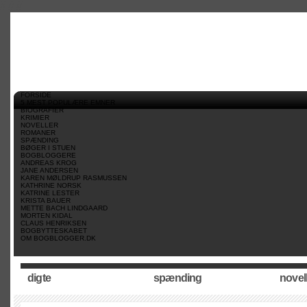
//
//
//
FORSIDE
5 MEST POPULÆRE EMNER
BIOGRAFIER
KRIMIER
NOVELLER
ROMANER
SPÆNDING
BØGER I STUEN
BOGBLOGGERE
ANDREAS KROG
JANE ANDERSEN
KAREN MØLDRUP RASMUSSEN
KATHRINE NORSK
KATRINE LESTER
KRISTA BAUER
METTE BACH LINDGAARD
MORTEN KIDAL
CLAUS HENRIKSEN
BOGBYTTESKABET
OM BOGBLOGGER.DK
digte
spænding
novel