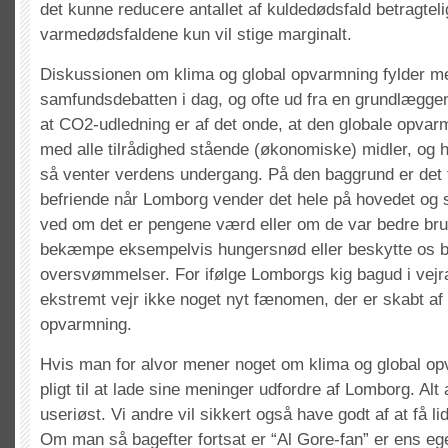
det kunne reducere antallet af kuldedødsfald betragtel
varmedødsfaldene kun vil stige marginalt.
Diskussionen om klima og global opvarmning fylder me
samfundsdebatten i dag, og ofte ud fra en grundlægg
at CO2-udledning er af det onde, at den globale opv
med alle tilrådighed stående (økonomiske) midler, og hv
så venter verdens undergang. På den baggrund er det 
befriende når Lomborg vender det hele på hovedet og s
ved om det er pengene værd eller om de var bedre brug
bekæmpe eksempelvis hungersnød eller beskytte os 
oversvømmelser. For ifølge Lomborgs kig bagud i vejr
ekstremt vejr ikke noget nyt fænomen, der er skabt af
opvarmning.
Hvis man for alvor mener noget om klima og global o
pligt til at lade sine meninger udfordre af Lomborg. Alt
useriøst. Vi andre vil sikkert også have godt af at få li
Om man så bagefter fortsat er “Al Gore-fan” er ens eg