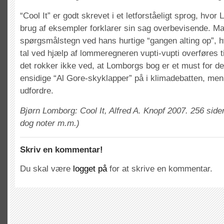
“Cool It” er godt skrevet i et letforståeligt sprog, hvo
brug af eksempler forklarer sin sag overbevisende. Man
spørgsmålstegn ved hans hurtige “gangen alting op”, hv
tal ved hjælp af lommeregneren vupti-vupti overføres t
det rokker ikke ved, at Lomborgs bog er et must for d
ensidige “Al Gore-skyklapper” på i klimadebatten, men 
udfordre.
Bjørn Lomborg: Cool It, Alfred A. Knopf 2007. 256 sider
dog noter m.m.)
Skriv en kommentar!
Du skal være
logget på
for at skrive en kommentar.