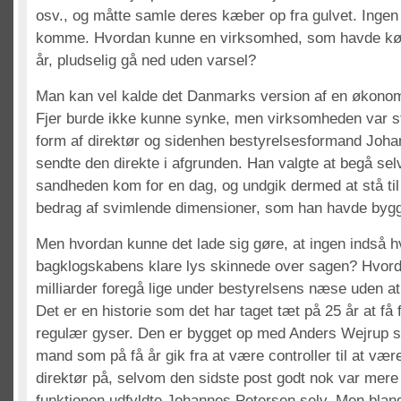
osv., og måtte samle deres kæber op fra gulvet. Ingen
komme. Hvordan kunne en virksomhed, som havde kør
år, pludselig gå ned uden varsel?
Man kan vel kalde det Danmarks version af en økonom
Fjer burde ikke kunne synke, men virksomheden var stø
form af direktør og sidenhen bestyrelsesformand Joh
sendte den direkte i afgrunden. Han valgte at begå se
sandheden kom for en dag, og undgik dermed at stå til
bedrag af svimlende dimensioner, som han havde bygg
Men hvordan kunne det lade sig gøre, at ingen indså hvo
bagklogskabens klare lys skinnede over sagen? Hvord
milliarder foregå lige under bestyrelsens næse uden a
Det er en historie som det har taget tæt på 25 år at få 
regulær gyser. Den er bygget op med Anders Wejrup 
mand som på få år gik fra at være controller til at væ
direktør på, selvom den sidste post godt nok var mere a
funktionen udfyldte Johannes Petersen selv. Men blandt