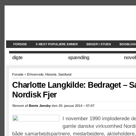
//
//
//
FORSIDE
5 MEST POPULÆRE EMNER
BØGER I STUEN
BOGBLOG
digte
spænding
novel
Forside
»
Erhvervsliv
,
Historie
,
Samfund
Charlotte Langkilde: Bedraget – 
Nordisk Fjer
Skrevet af
Bente Jensby
den 20. januar 2014 – 07:07
I november 1990 imploderede d
gamle danske virksomhed Nordis
både samarbejdspartnere, medarbejdere, aktieholdere,