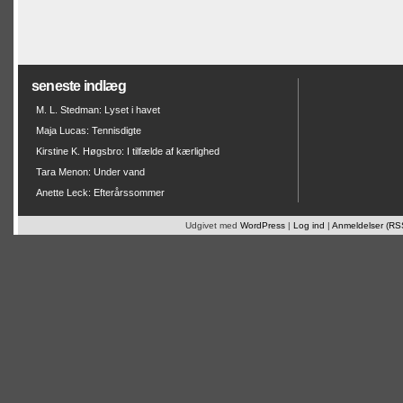
seneste indlæg
M. L. Stedman: Lyset i havet
Maja Lucas: Tennisdigte
Kirstine K. Høgsbro: I tilfælde af kærlighed
Tara Menon: Under vand
Anette Leck: Efterårssommer
Udgivet med
WordPress
|
Log ind
|
Anmeldelser (RS