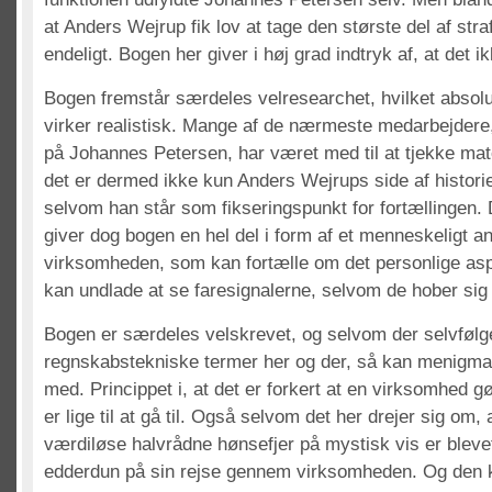
at Anders Wejrup fik lov at tage den største del af stra
endeligt. Bogen her giver i høj grad indtryk af, at det ikk
Bogen fremstår særdeles velresearchet, hvilket absolut
virker realistisk. Mange af de nærmeste medarbejdere,
på Johannes Petersen, har været med til at tjekke mat
det er dermed ikke kun Anders Wejrups side af historie
selvom han står som fikseringspunkt for fortællingen. 
giver dog bogen en hel del i form af et menneskeligt an
virksomheden, som kan fortælle om det personlige as
kan undlade at se faresignalerne, selvom de hober sig
Bogen er særdeles velskrevet, og selvom der selvfølge
regnskabstekniske termer her og der, så kan menigm
med. Princippet i, at det er forkert at en virksomhed gø
er lige til at gå til. Også selvom det her drejer sig om
værdiløse halvrådne hønsefjer på mystisk vis er blevet 
edderdun på sin rejse gennem virksomheden. Og den k