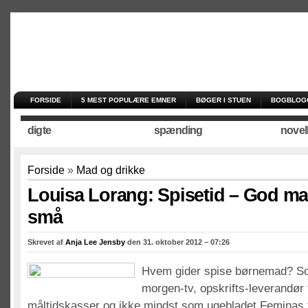
//
//
//
FORSIDE
5 MEST POPULÆRE EMNER
BØGER I STUEN
BOGBLOG
digte
spænding
novel
Forside
»
Mad og drikke
Louisa Lorang: Spisetid – God mad
små
Skrevet af
Anja Lee Jensby
den 31. oktober 2012 – 07:26
Hvem gider spise børnemad? S
morgen-tv, opskrifts-leverandør 
måltidskasser og ikke mindst som ugebladet Feminas 