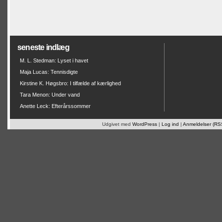
seneste indlæg
M. L. Stedman: Lyset i havet
Maja Lucas: Tennisdigte
Kirstine K. Høgsbro: I tilfælde af kærlighed
Tara Menon: Under vand
Anette Leck: Efterårssommer
Udgivet med
WordPress
|
Log ind
|
Anmeldelser (RS