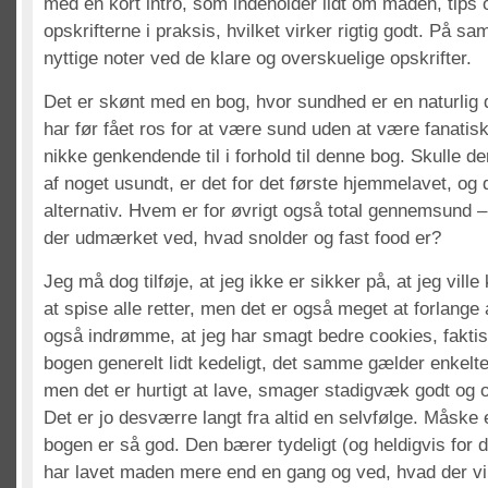
med en kort intro, som indeholder lidt om maden, tips o
opskrifterne i praksis, hvilket virker rigtig godt. På 
nyttige noter ved de klare og overskuelige opskrifter.
Det er skønt med en bog, hvor sundhed er en naturlig 
har før fået ros for at være sund uden at være fanatis
nikke genkendende til i forhold til denne bog. Skulle 
af noget usundt, er det for det første hjemmelavet, og 
alternativ. Hvem er for øvrigt også total gennemsund 
der udmærket ved, hvad snolder og fast food er?
Jeg må dog tilføje, at jeg ikke er sikker på, at jeg ville 
at spise alle retter, men det er også meget at forlange
også indrømme, at jeg har smagt bedre cookies, faktis
bogen generelt lidt kedeligt, det samme gælder enkelt
men det er hurtigt at lave, smager stadigvæk godt og o
Det er jo desværre langt fra altid en selvfølge. Måske 
bogen er så god. Den bærer tydeligt (og heldigvis for d
har lavet maden mere end en gang og ved, hvad der vir