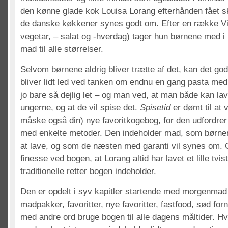
den kønne glade kok Louisa Lorang efterhånden fået s
de danske køkkener synes godt om. Efter en række Vi
vegetar, – salat og -hverdag) tager hun børnene med i
mad til alle størrelser.
Selvom børnene aldrig bliver trætte af det, kan det go
bliver lidt led ved tanken om endnu en gang pasta me
jo bare så dejlig let – og man ved, at man både kan 
ungerne, og at de vil spise det.
Spisetid
er dømt til at
måske også din) nye favoritkogebog, for den udfordre
med enkelte metoder. Den indeholder mad, som børne
at lave, og som de næsten med garanti vil synes om. 
finesse ved bogen, at Lorang altid har lavet et lille tvi
traditionelle retter bogen indeholder.
Den er opdelt i syv kapitler startende med morgenmad e
madpakker, favoritter, nye favoritter, fastfood, sød for
med andre ord bruge bogen til alle dagens måltider. Hve