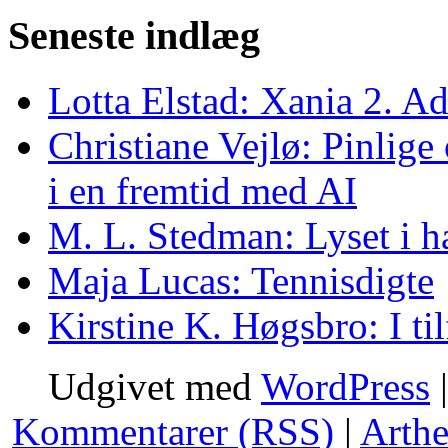
Seneste indlæg
Lotta Elstad: Xania 2. A
Christiane Vejlø: Pinlige 
i en fremtid med AI
M. L. Stedman: Lyset i h
Maja Lucas: Tennisdigte
Kirstine K. Høgsbro: I ti
Udgivet med
WordPress
Kommentarer (RSS)
|
Arth