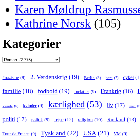
Karen Møldrup Rasmuss
Kathrine Norsk
(105)
Kategorier
Kategorier
2. Verdenskrig
(19)
cykel
(1
#nazisme
(9)
Berlin
(8)
børn
(7)
familie
(18)
fodbold
(19)
Frankrig
(16)
forfatter
(9)
kærlighed
(53)
liv
(17)
kvinder
(9)
kvinde
(6)
mad
(
politi
(17)
Rusland
(13)
rejse
(12)
religion
(10)
politik
(9)
Tyskland
(22)
USA
(21)
Tour de France
(9)
VM
(9)