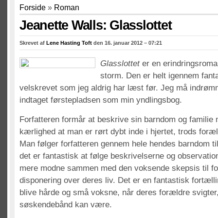
Forside
»
Roman
Jeanette Walls: Glasslottet
Skrevet af
Lene Hasting Toft
den 16. januar 2012 – 07:21
Glasslottet
er en erindringsroma
storm. Den er helt igennem fanta
velskrevet som jeg aldrig har læst før. Jeg må indrøm
indtaget førstepladsen som min yndlingsbog.
Forfatteren formår at beskrive sin barndom og familie
kærlighed at man er rørt dybt inde i hjertet, trods foræ
Man følger forfatteren gennem hele hendes barndom ti
det er fantastisk at følge beskrivelserne og observatio
mere modne sammen med den voksende skepsis til fo
disponering over deres liv. Det er en fantastisk fortæl
blive hårde og små voksne, når deres forældre svigter,
søskendebånd kan være.