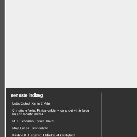
seneste indlæg
Lotta Elstad: Xania 2. Ada
Christiane Vejlø: Pinlige onkler – og andet vi får brug
for i en fremtid med AI
M. L. Stedman: Lyset i havet
Maja Lucas: Tennisdigte
Kirstine K. Høgsbro: I tilfælde af kærlighed