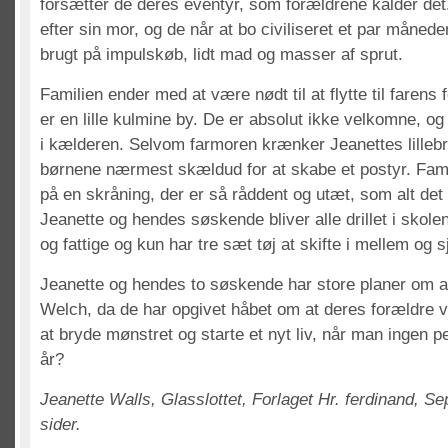
forsætter de deres eventyr, som forældrene kalder det
efter sin mor, og de når at bo civiliseret et par måneder
brugt på impulskøb, lidt mad og masser af sprut.
Familien ender med at være nødt til at flytte til farens
er en lille kulmine by. De er absolut ikke velkomne, og 
i kælderen. Selvom farmoren krænker Jeanettes lillebro
børnene nærmest skældud for at skabe et postyr. Familie
på en skråning, der er så råddent og utæt, som alt det 
Jeanette og hendes søskende bliver alle drillet i skolen
og fattige og kun har tre sæt tøj at skifte i mellem og s
Jeanette og hendes to søskende har store planer om 
Welch, da de har opgivet håbet om at deres forældre vil
at bryde mønstret og starte et nyt liv, når man ingen p
år?
Jeanette Walls, Glasslottet, Forlaget Hr. ferdinand, S
sider.