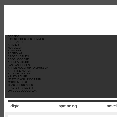
//
//
//
FORSIDE
5 MEST POPULÆRE EMNER
BIOGRAFIER
KRIMIER
NOVELLER
ROMANER
SPÆNDING
BØGER I STUEN
BOGBLOGGERE
ANDREAS KROG
JANE ANDERSEN
KAREN MØLDRUP RASMUSSEN
KATHRINE NORSK
KATRINE LESTER
KRISTA BAUER
METTE BACH LINDGAARD
MORTEN KIDAL
CLAUS HENRIKSEN
BOGBYTTESKABET
OM BOGBLOGGER.DK
digte
spænding
novel