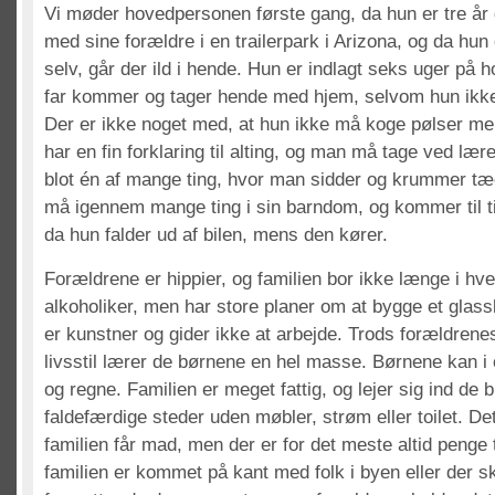
Vi møder hovedpersonen første gang, da hun er tre å
med sine forældre i en trailerpark i Arizona, og da hun
selv, går der ild i hende. Hun er indlagt seks uger på h
far kommer og tager hende med hjem, selvom hun ikke
Der er ikke noget med, at hun ikke må koge pølser me
har en fin forklaring til alting, og man må tage ved lære 
blot én af mange ting, hvor man sidder og krummer tæ
må igennem mange ting i sin barndom, og kommer til ti
da hun falder ud af bilen, mens den kører.
Forældrene er hippier, og familien bor ikke længe i hve
alkoholiker, men har store planer om at bygge et glass
er kunstner og gider ikke at arbejde. Trods forældren
livsstil lærer de børnene en hel masse. Børnene kan i e
og regne. Familien er meget fattig, og lejer sig ind de b
faldefærdige steder uden møbler, strøm eller toilet. De
familien får mad, men der er for det meste altid penge t
familien er kommet på kant med folk i byen eller der s