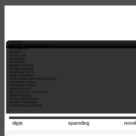
//
//
//
FORSIDE
5 MEST POPULÆRE EMNER
BIOGRAFIER
KRIMIER
NOVELLER
ROMANER
SPÆNDING
BØGER I STUEN
BOGBLOGGERE
ANDREAS KROG
JANE ANDERSEN
KAREN MØLDRUP RASMUSSEN
KATHRINE NORSK
KATRINE LESTER
KRISTA BAUER
METTE BACH LINDGAARD
MORTEN KIDAL
CLAUS HENRIKSEN
BOGBYTTESKABET
OM BOGBLOGGER.DK
digte
spænding
novel