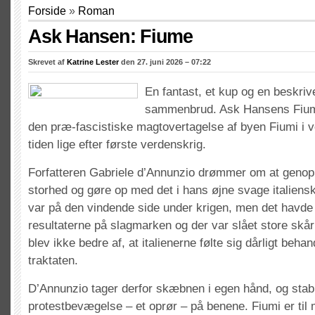
Forside
»
Roman
Ask Hansen: Fiume
Skrevet af
Katrine Lester
den 27. juni 2026 – 07:22
En fantast, et kup og en beskrive
sammenbrud. Ask Hansens Fiume
den præ-fascistiske magtovertagelse af byen Fiumi i v
tiden lige efter første verdenskrig.
Forfatteren Gabriele d’Annunzio drømmer om at genop
storhed og gøre op med det i hans øjne svage italiensk
var på den vindende side under krigen, men det havde
resultaterne på slagmarken og der var slået store skår 
blev ikke bedre af, at italienerne følte sig dårligt behand
traktaten.
D’Annunzio tager derfor skæbnen i egen hånd, og stab
protestbevægelse – et oprør – på benene. Fiumi er til 