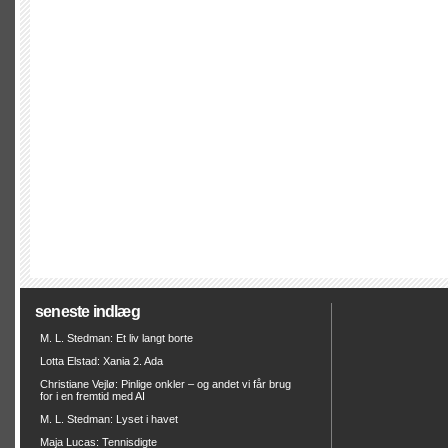
seneste indlæg
M. L. Stedman: Et liv langt borte
Lotta Elstad: Xania 2. Ada
Christiane Vejlø: Pinlige onkler – og andet vi får brug
for i en fremtid med AI
M. L. Stedman: Lyset i havet
Maja Lucas: Tennisdigte