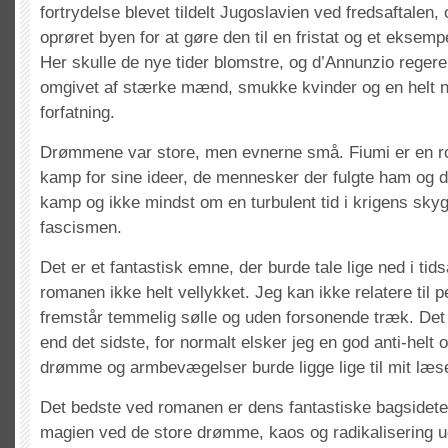
fortrydelse blevet tildelt Jugoslavien ved fredsaftalen, 
oprøret byen for at gøre den til en fristat og et eksempel
Her skulle de nye tider blomstre, og d’Annunzio regere
omgivet af stærke mænd, smukke kvinder og en helt 
forfatning.
Drømmene var store, men evnerne små. Fiumi er en 
kamp for sine ideer, de mennesker der fulgte ham og d
kamp og ikke mindst om en turbulent tid i krigens skyg
fascismen.
Det er et fantastisk emne, der burde tale lige ned i ti
romanen ikke helt vellykket. Jeg kan ikke relatere til p
fremstår temmelig sølle og uden forsonende træk. Det 
end det sidste, for normalt elsker jeg en god anti-helt
drømme og armbevægelser burde ligge lige til mit læs
Det bedste ved romanen er dens fantastiske bagsidete
magien ved de store drømme, kaos og radikalisering ud