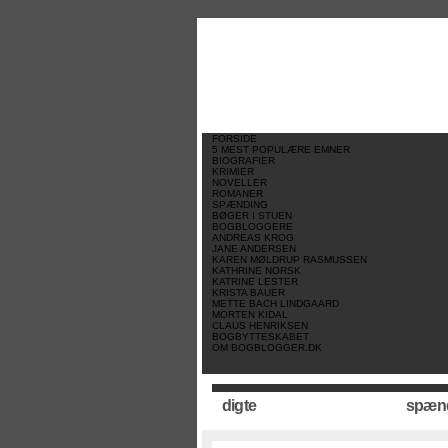
//
//
//
FORSIDE
5 MEST POPULÆRE EMNER
BIOGRAFIER
KRIMIER
NOVELLER
ROMANER
SPÆNDING
BØGER I STUEN
BOGBLOGGERE
ANDREAS KROG
JANE ANDERSEN
KAREN MØLDRUP RASMUSSEN
KATHRINE NORSK
KATRINE LESTER
KRISTA BAUER
METTE BACH LINDGAARD
MORTEN KIDAL
CLAUS HENRIKSEN
BOGBYTTESKABET
OM BOGBLOGGER.DK
digte
spæn