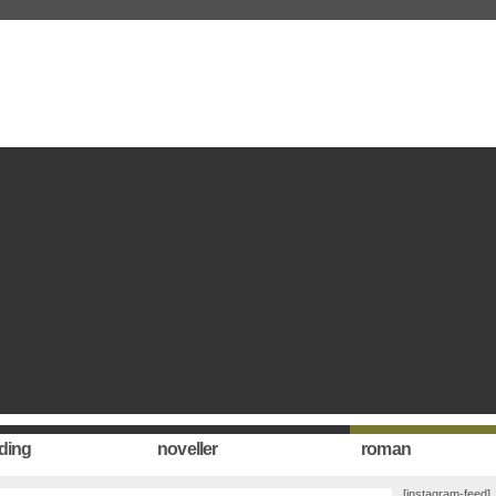
ding
noveller
roman
[instagram-feed]