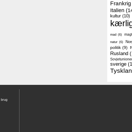
Frankrig
Italien
(1
kultur
(10)
kærli
mag
mad
(6)
Nor
natur
(6)
r
politik
(9)
Rusland
(
Sovjetunione
sverige
(
Tyskla
r brug