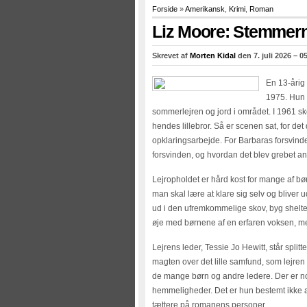
Forside
»
Amerikansk
,
Krimi
,
Roman
Liz Moore: Stemmern
Skrevet af
Morten Kidal
den 7. juli 2026 – 0
En 13-årig 
1975. Hun e
sommerlejren og jord i området. I 1961 sk
hendes lillebror. Så er scenen sat, for d
opklaringsarbejde. For Barbaras forsvinden 
forsvinden, og hvordan det blev grebet an 
Lejropholdet er hård kost for mange af bø
man skal lære at klare sig selv og bliver ud
ud i den ufremkommelige skov, byg shelter,
øje med børnene af en erfaren voksen, men
Lejrens leder, Tessie Jo Hewitt, står spli
magten over det lille samfund, som lejren
de mange børn og andre ledere. Der er nog
hemmeligheder. Det er hun bestemt ikke
tættere på romanens personer.