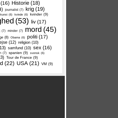
Historie
(18)
(16)
krig
(19)
4)
journalist
(7)
kvinder
(9)
kunst
(6)
kvinde
(6)
ghed
(53)
liv
(17)
mord
(45)
t
(7)
minder
(7)
politi
(17)
ge
(8)
Obama
(6)
ejse
(12)
religion
(10)
sex
(16)
13)
samfund
(10)
spanien
(9)
n
(7)
svensk
(6)
13)
Tour de France
(9)
nd
(22)
USA
(21)
VM
(9)