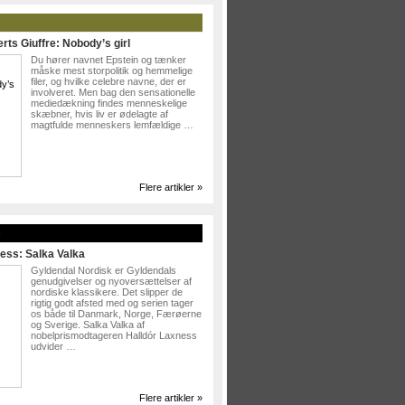
rts Giuffre: Nobody’s girl
Du hører navnet Epstein og tænker
måske mest storpolitik og hemmelige
filer, og hvilke celebre navne, der er
involveret. Men bag den sensationelle
mediedækning findes menneskelige
skæbner, hvis liv er ødelagte af
magtfulde menneskers lemfældige …
Flere artikler »
»
ess: Salka Valka
Gyldendal Nordisk er Gyldendals
genudgivelser og nyoversættelser af
nordiske klassikere. Det slipper de
rigtig godt afsted med og serien tager
os både til Danmark, Norge, Færøerne
og Sverige. Salka Valka af
nobelprismodtageren Halldór Laxness
udvider …
Flere artikler »