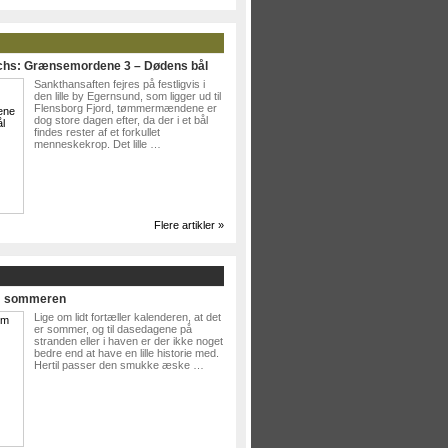
ichs: Grænsemordene 3 – Dødens bål
Sankthansaften fejres på festligvis i
den lille by Egernsund, som ligger ud til
Flensborg Fjord, tømmermændene er
dog store dagen efter, da der i et bål
findes rester af et forkullet
menneskekrop. Det lille …
Flere artikler »
Om sommeren
Lige om lidt fortæller kalenderen, at det
er sommer, og til dasedagene på
stranden eller i haven er der ikke noget
bedre end at have en lille historie med.
Hertil passer den smukke æske …