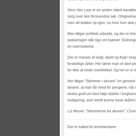
Alice Van Laar er en anden stærk karakter
sorg over den forsvundne søn. Omgivelser
men alt dukker op igen, nu hvor hun skal g
Man følger politiets arbejde, og der er mis
opklaringen står lige om hjørnet. Slutni
en overraskelse.
Der er masser af svigt, skyld og frygt i b
forskellige årtier. Her lærer man et stort
for ikke at miste overblikket. Og her er v
Her følger ”Stemmer i skoven” en genere
læsere, at man får mest for pengene, når
ekstra godt ud med høje stabler i boghan
redigering, som snildt kunne have skåret 
Liz Moore: ”Stemmerne fra skoven”. Cicero
Der er lukket for kommentarer.