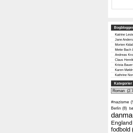
Bogblogge
Katrine Lest
Jane Ander
Morten Kidal
Mette Bach 
Andreas Kr
Claus Henri
Krista Bauer
Karen Møld
Kathrine No
Kategorier
Kategorier
#nazisme
(
Berlin
(8)
bø
danma
England
fodbold