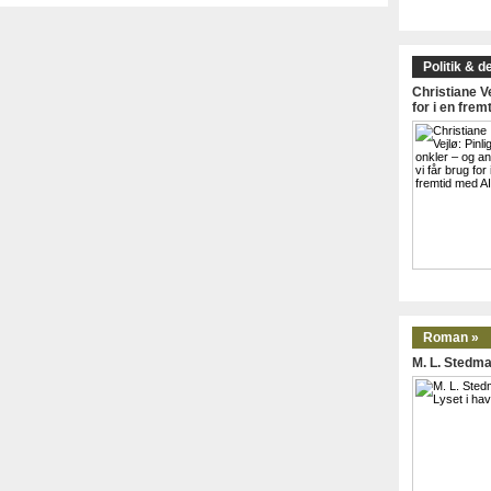
Politik & d
Christiane Ve
for i en frem
Roman »
M. L. Stedma