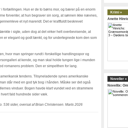
 i fortællingen. Hun er de to børns mor, og bærer på en enorm
Krimi »
ne forventer, at hun begraver sin sorg, at sønnen ikke nævnes,
Anette Hinr
ennemleve et nyt mareridt. Det er kraftfuldt beskrevet
tænkte i sigte, uden dog at det virker helt overbevisende, at
ngen er elegant og godt tænkt, og for undertegnede kom den som
ogen, hvor man springer rundt i forskellige handlingsspor og
 persongalleri at kende, og man skal holde tungen lige i munden
i ved romanens problem. Den er simpelthen for lang.
l amerikansk tendens. Tilsyneladende synes amerikanske
Noveller »
 man står med en god tyk bog i hånden. Måske ser det også
Novellix: 
dlernes vinduer. Bogen havde klart vundet ved en strammere
i hvert fald hundrede sider væk.
. 536 sider, oversat af Brian Christensen. Marts 2026