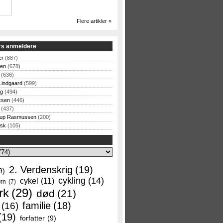
Flere artikler »
rs anmeldere
er
(887)
sen
(678)
(636)
Lindgaard
(599)
og
(494)
ksen
(446)
(437)
rup Rasmussen
(200)
rsk
(105)
2. Verdenskrig
(19)
9)
cykling
(14)
cykel
(11)
rn
(7)
rk
(29)
død
(21)
familie
(18)
(16)
(19)
forfatter
(9)