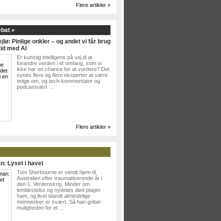
Flere artikler »
ebat »
jlø: Pinlige onkler – og andet vi får brug
tid med AI
Er kunstig intelligens på vej til at
forandre verden i et omfang, som vi
ikke har en chance for at vurdere? Det
synes flere og flere eksperter at være
enige om, og tech-kommentator og
podcastvært …
Flere artikler »
n: Lyset i havet
Tom Sherbourne er vendt hjem til
Australien efter traumatiserende år i
den 1. Verdenskrig. Minder om
lemlæstelse og nytteløs død plager
ham, og livet blandt almindelige
mennesker er svært. Så han griber
muligheden for et …