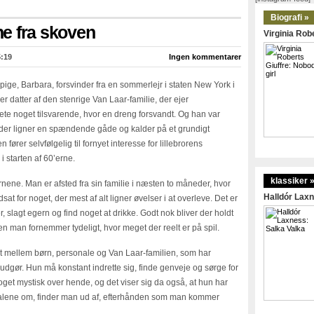
Biografi »
e fra skoven
Virginia Robe
5:19
Ingen kommentarer
pige, Barbara, forsvinder fra en sommerlejr i staten New York i
r datter af den stenrige Van Laar-familie, der ejer
ete noget tilsvarende, hvor en dreng forsvandt. Og han var
et der ligner en spændende gåde og kalder på et grundigt
fører selvfølgelig til fornyet interesse for lillebrorens
i starten af 60’erne.
klassiker 
rnene. Man er afsted fra sin familie i næsten to måneder, hvor
Halldór Laxn
sat for noget, der mest af alt ligner øvelser i at overleve. Det er
 slagt egern og find noget at drikke. Godt nok bliver der holdt
 man fornemmer tydeligt, hvor meget der reelt er på spil.
ttet mellem børn, personale og Van Laar-familien, som har
 udgør. Hun må konstant indrette sig, finde genveje og sørge for
et mystisk over hende, og det viser sig da også, at hun har
 alene om, finder man ud af, efterhånden som man kommer