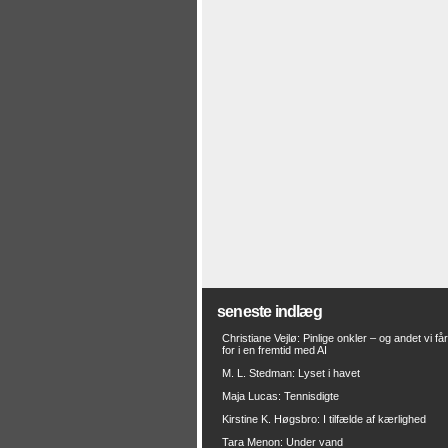
seneste indlæg
Christiane Vejlø: Pinlige onkler – og andet vi få
for i en fremtid med AI
M. L. Stedman: Lyset i havet
Maja Lucas: Tennisdigte
Kirstine K. Høgsbro: I tilfælde af kærlighed
Tara Menon: Under vand