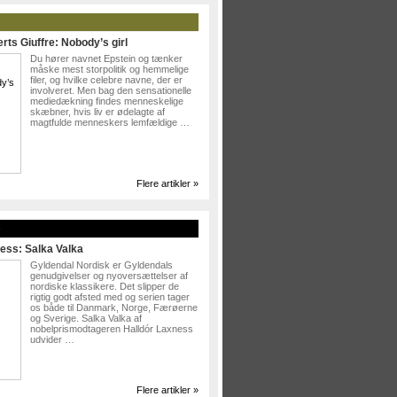
rts Giuffre: Nobody’s girl
Du hører navnet Epstein og tænker
måske mest storpolitik og hemmelige
filer, og hvilke celebre navne, der er
involveret. Men bag den sensationelle
mediedækning findes menneskelige
skæbner, hvis liv er ødelagte af
magtfulde menneskers lemfældige …
Flere artikler »
»
ess: Salka Valka
Gyldendal Nordisk er Gyldendals
genudgivelser og nyoversættelser af
nordiske klassikere. Det slipper de
rigtig godt afsted med og serien tager
os både til Danmark, Norge, Færøerne
og Sverige. Salka Valka af
nobelprismodtageren Halldór Laxness
udvider …
Flere artikler »