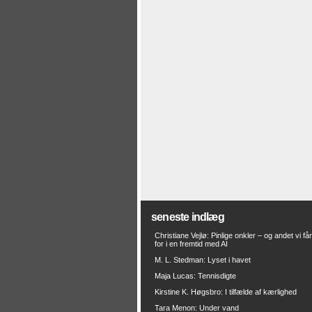
seneste indlæg
Christiane Vejlø: Pinlige onkler – og andet vi få
for i en fremtid med AI
M. L. Stedman: Lyset i havet
Maja Lucas: Tennisdigte
Kirstine K. Høgsbro: I tilfælde af kærlighed
Tara Menon: Under vand