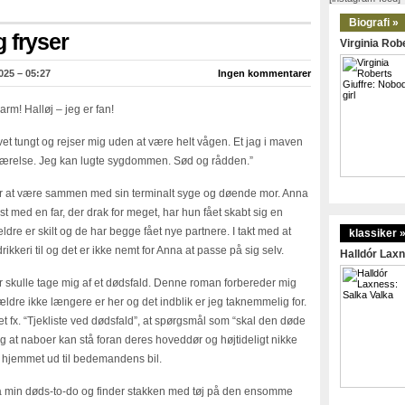
Biografi »
 fryser
Virginia Robe
025 – 05:27
Ingen kommentarer
rm! Halløj – jeg er fan!
vet tungt og rejser mig uden at være helt vågen. Et jag i maven
værelse. Jeg kan lugte sygdommen. Sød og rådden.”
for at være sammen med sin terminalt syge og døende mor. Anna
st med en far, der drak for meget, har hun fået skabt sig en
ldre er skilt og de har begge fået nye partnere. I takt med at
klassiker 
rikkeri til og det er ikke nemt for Anna at passe på sig selv.
Halldór Laxn
er skulle tage mig af et dødsfald. Denne roman forbereder mig
ldre ikke længere er her og det indblik er jeg taknemmelig for.
ttet fx. “Tjekliste ved dødsfald”, at spørgsmål som “skal den døde
og at naboer kan stå foran deres hoveddør og højtideligt nikke
ra hjemmet ud til bedemandens bil.
 på min døds-to-do og finder stakken med tøj på den ensomme