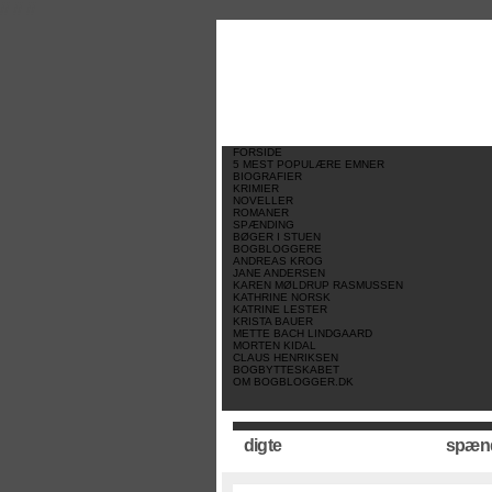
//
//
//
FORSIDE
5 MEST POPULÆRE EMNER
BIOGRAFIER
KRIMIER
NOVELLER
ROMANER
SPÆNDING
BØGER I STUEN
BOGBLOGGERE
ANDREAS KROG
JANE ANDERSEN
KAREN MØLDRUP RASMUSSEN
KATHRINE NORSK
KATRINE LESTER
KRISTA BAUER
METTE BACH LINDGAARD
MORTEN KIDAL
CLAUS HENRIKSEN
BOGBYTTESKABET
OM BOGBLOGGER.DK
digte
spæn