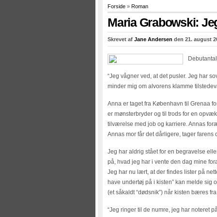
Forside
»
Roman
Maria Grabowski: Jeg
Skrevet af
Jane Andersen
den 21. august 2
Debutantala
“Jeg vågner ved, at det pusler. Jeg har so
minder mig om alvorens klamme tilstede
Anna er taget fra København til Grenaa 
er mønsterbryder og til trods for en opvæk
tilværelse med job og karriere. Annas foræ
Annas mor får det dårligere, tager farens d
Jeg har aldrig stået for en begravelse ell
på, hvad jeg har i vente den dag mine foræ
Jeg har nu lært, at der findes lister på ne
have undertøj på i kisten” kan melde sig 
(et såkaldt “dødsnik”) når kisten bæres f
“Jeg ringer til de numre, jeg har noteret