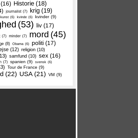
Historie
(18)
(16)
krig
(19)
4)
journalist
(7)
kvinder
(9)
kunst
(6)
kvinde
(6)
ghed
(53)
liv
(17)
mord
(45)
t
(7)
minder
(7)
politi
(17)
ge
(8)
Obama
(6)
ejse
(12)
religion
(10)
sex
(16)
13)
samfund
(10)
spanien
(9)
n
(7)
svensk
(6)
13)
Tour de France
(9)
nd
(22)
USA
(21)
VM
(9)