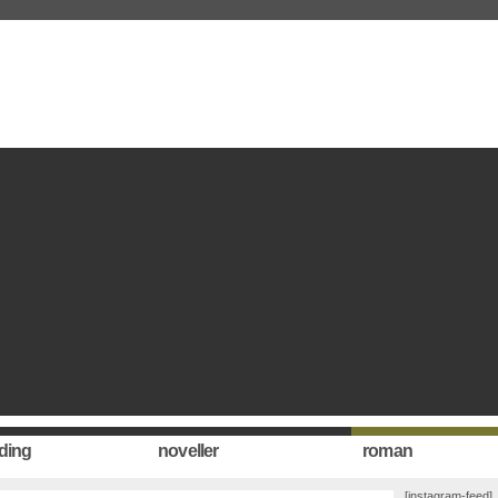
ding
noveller
roman
[instagram-feed]