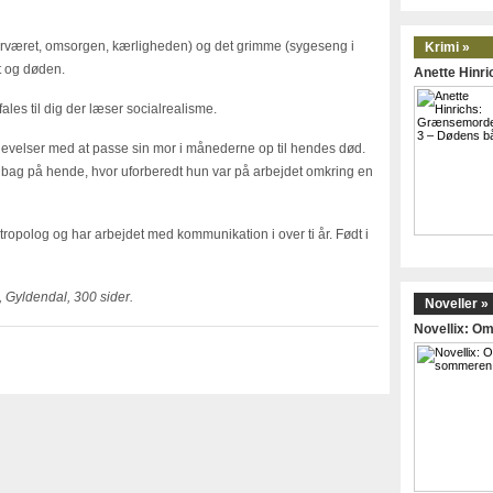
været, omsorgen, kærligheden) og det grimme (sygeseng i
Krimi »
et og døden.
Anette Hinr
ales til dig der læser socialrealisme.
evelser med at passe sin mor i månederne op til hendes død.
bag på hende, hvor uforberedt hun var på arbejdet omkring en
ropolog og har arbejdet med kommunikation i over ti år. Født i
 Gyldendal, 300 sider.
Noveller »
Novellix: 