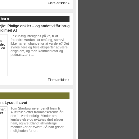
Flere artikler »
ebat »
jlø: Pinlige onkler – og andet vi får brug
tid med AI
Er kunstig intelligens på vej til at
forandre verden i et omfang, som vi
ikke har en chance for at vurdere? Det
synes flere og flere eksperter at være
enige om, og tech-kommentator og
podcastvært …
Flere artikler »
n: Lyset i havet
Tom Sherbourne er vendt hjem til
Australien efter traumatiserende år i
den 1. Verdenskrig. Minder om
lemlæstelse og nytteløs død plager
ham, og livet blandt almindelige
mennesker er svært. Så han griber
muligheden for et …