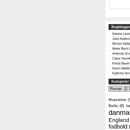
Bogblogge
Katrine Lest
Jane Ander
Morten Kidal
Mette Bach 
Andreas Kr
Claus Henri
Krista Bauer
Karen Møld
Kathrine No
Kategorier
Kategorier
#nazisme
(
Berlin
(8)
bø
danma
England
fodbold