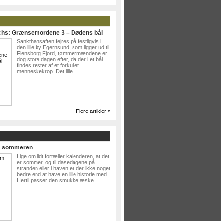
ichs: Grænsemordene 3 – Dødens bål
Sankthansaften fejres på festligvis i
den lille by Egernsund, som ligger ud til
Flensborg Fjord, tømmermændene er
dog store dagen efter, da der i et bål
findes rester af et forkullet
menneskekrop. Det lille …
Flere artikler »
Om sommeren
Lige om lidt fortæller kalenderen, at det
er sommer, og til dasedagene på
stranden eller i haven er der ikke noget
bedre end at have en lille historie med.
Hertil passer den smukke æske …