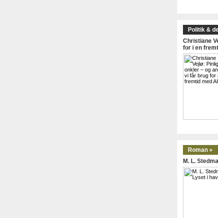
Politik & d
Christiane Ve
for i en frem
Roman »
M. L. Stedma