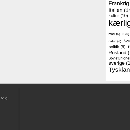
Frankrig
Italien
(1
kultur
(10)
kærli
mag
mad
(6)
Nor
natur
(6)
r
politik
(9)
Rusland
(
Sovjetunione
sverige
(
Tyskla
r brug