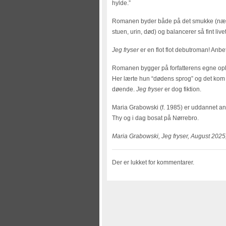
hylde.”
Romanen byder både på det smukke (nær
stuen, urin, død) og balancerer så fint liv
Jeg fryser
er en flot flot debutroman! Anbef
Romanen bygger på forfatterens egne opl
Her lærte hun “dødens sprog” og det kom 
døende.
Jeg fryser
er dog fiktion.
Maria Grabowski (f. 1985) er uddannet ant
Thy og i dag bosat på Nørrebro.
Maria Grabowski, Jeg fryser, August 2025,
Der er lukket for kommentarer.