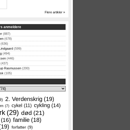
Flere artikler »
rs anmeldere
er
(887)
sen
(678)
(636)
Lindgaard
(599)
og
(494)
ksen
(446)
(437)
rup Rasmussen
(200)
rsk
(105)
2. Verdenskrig
(19)
9)
cykling
(14)
cykel
(11)
rn
(7)
rk
(29)
død
(21)
familie
(18)
(16)
(19)
forfatter
(9)