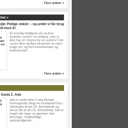
Flere artikler »
ebat »
jlø: Pinlige onkler – og andet vi får brug
tid med AI
Er kunstig intelligens på vej til at
forandre verden i et omfang, som vi
ikke har en chance for at vurdere? Det
synes flere og flere eksperter at være
enige om, og tech-kommentator og
podcastvært …
Flere artikler »
: Xania 2. Ada
Ada er andet bind i Lotta Elstads
fremragende trilogi om Kristiania/Oslo i
slutningen af det 19- århundrede og
første del af det 20. århundrede. Det er
bøger der tager os igennem den
farverige, modbydelige,
nedværdigende …