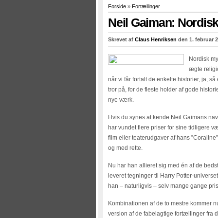
Forside
»
Fortællinger
Neil Gaiman: Nordisk
Skrevet af
Claus Henriksen
den 1. februar 2
Nordisk my
ægte relig
når vi får fortalt de enkelte historier, ja,
tror på, for de fleste holder af gode histo
nye værk.
Hvis du synes at kende Neil Gaimans navn,
har vundet flere priser for sine tidliger
film eller teaterudgaver af hans ”Coraline
og med rette.
Nu har han allieret sig med én af de bedst
leveret tegninger til Harry Potter-univer
han – naturligvis – selv mange gange pri
Kombinationen af de to mestre kommer nu
version af de fabelagtige fortællinger fra