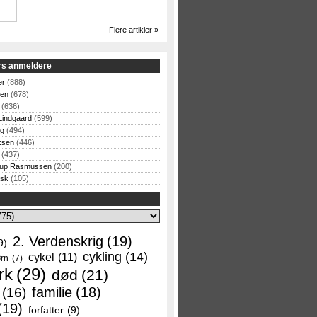
Flere artikler »
rs anmeldere
er
(888)
sen
(678)
(636)
Lindgaard
(599)
og
(494)
ksen
(446)
(437)
rup Rasmussen
(200)
rsk
(105)
2. Verdenskrig
(19)
9)
cykling
(14)
cykel
(11)
rn
(7)
rk
(29)
død
(21)
familie
(18)
(16)
(19)
forfatter
(9)