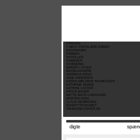
//
//
//
FORSIDE
5 MEST POPULÆRE EMNER
BIOGRAFIER
KRIMIER
NOVELLER
ROMANER
SPÆNDING
BØGER I STUEN
BOGBLOGGERE
ANDREAS KROG
JANE ANDERSEN
KAREN MØLDRUP RASMUSSEN
KATHRINE NORSK
KATRINE LESTER
KRISTA BAUER
METTE BACH LINDGAARD
MORTEN KIDAL
CLAUS HENRIKSEN
BOGBYTTESKABET
OM BOGBLOGGER.DK
digte
spæn