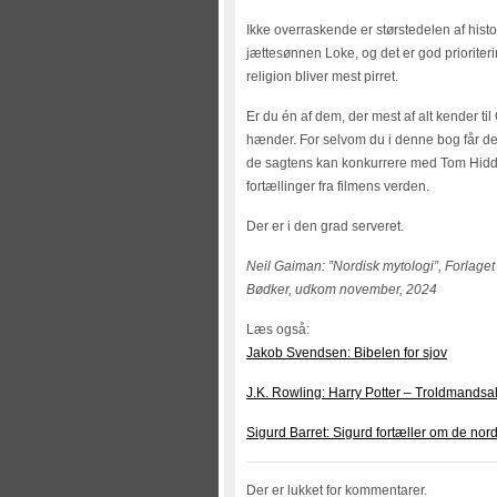
Ikke overraskende er størstedelen af hist
jættesønnen Loke, og det er god prioriter
religion bliver mest pirret.
Er du én af dem, der mest af alt kender ti
hænder. For selvom du i denne bog får de or
de sagtens kan konkurrere med Tom Hidd
fortællinger fra filmens verden.
Der er i den grad serveret.
Neil Gaiman: ”Nordisk mytologi”, Forlage
Bødker, udkom november, 2024
Læs også:
Jakob Svendsen: Bibelen for sjov
J.K. Rowling: Harry Potter – Troldmand
Sigurd Barret: Sigurd fortæller om de nor
Der er lukket for kommentarer.