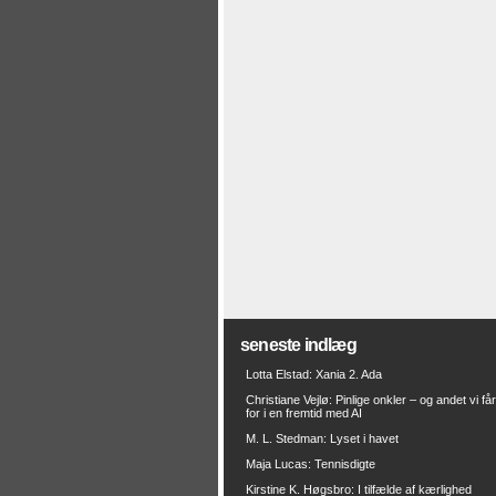
seneste indlæg
Lotta Elstad: Xania 2. Ada
Christiane Vejlø: Pinlige onkler – og andet vi få
for i en fremtid med AI
M. L. Stedman: Lyset i havet
Maja Lucas: Tennisdigte
Kirstine K. Høgsbro: I tilfælde af kærlighed