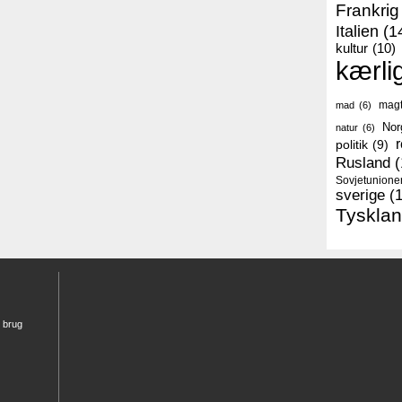
Frankrig
Italien
(1
kultur
(10)
kærli
mag
mad
(6)
Nor
natur
(6)
r
politik
(9)
Rusland
(
Sovjetunione
sverige
(
Tyskla
r brug