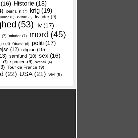
Historie
(18)
(16)
krig
(19)
4)
journalist
(7)
kvinder
(9)
kunst
(6)
kvinde
(6)
ghed
(53)
liv
(17)
mord
(45)
t
(7)
minder
(7)
politi
(17)
ge
(8)
Obama
(6)
ejse
(12)
religion
(10)
sex
(16)
13)
samfund
(10)
spanien
(9)
n
(7)
svensk
(6)
13)
Tour de France
(9)
nd
(22)
USA
(21)
VM
(9)