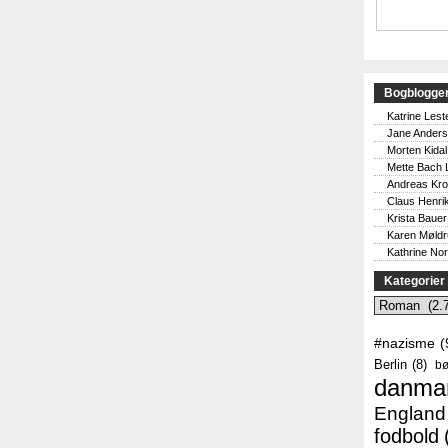
Bogblogge
Katrine Lest
Jane Ander
Morten Kidal
Mette Bach 
Andreas Kr
Claus Henri
Krista Bauer
Karen Møld
Kathrine No
Kategorier
Kategorier
#nazisme
(
Berlin
(8)
bø
danma
England
fodbold