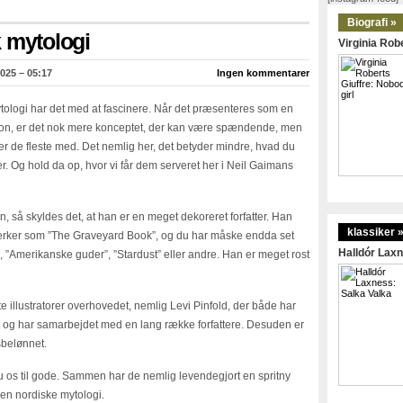
Biografi »
 mytologi
Virginia Robe
025 – 05:17
Ingen kommentarer
tologi har det med at fascinere. Når det præsenteres som en
ion, er det nok mere konceptet, der kan være spændende, men
 så er de fleste med. Det nemlig her, det betyder mindre, hvad du
rier. Og hold da op, hvor vi får dem serveret her i Neil Gaimans
 så skyldes det, at han er en meget dekoreret forfatter. Han
klassiker 
e værker som ”The Graveyard Book”, og du har måske endda set
Halldór Laxn
”, ”Amerikanske guder”, ”Stardust” eller andre. Han er meget rost
e illustratorer overhovedet, nemlig Levi Pinfold, der både har
set og har samarbejdet med en lang række forfattere. Desuden er
sbelønnet.
 os til gode. Sammen har de nemlig levendegjort en spritny
 den nordiske mytologi.