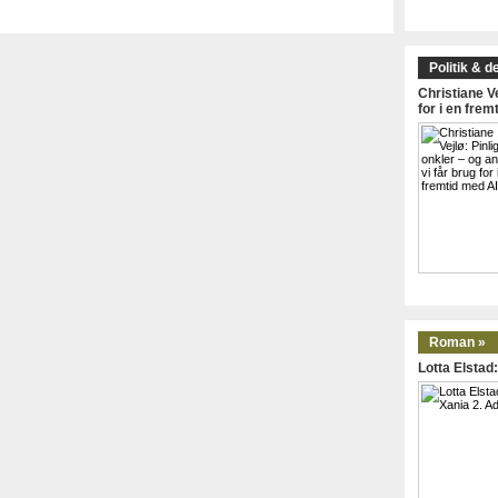
Politik & d
Christiane Ve
for i en frem
Roman »
Lotta Elstad