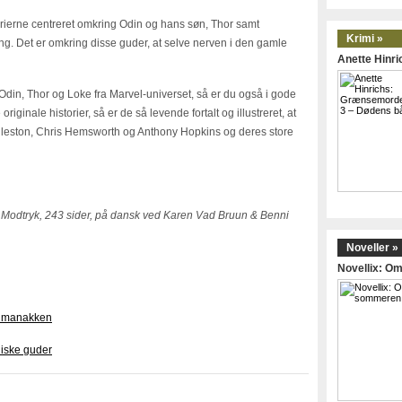
orierne centreret omkring Odin og hans søn, Thor samt
Krimi »
ing. Det er omkring disse guder, at selve nerven i den gamle
Anette Hinr
l Odin, Thor og Loke fra Marvel-universet, så er du også i gode
iginale historier, så er de så levende fortalt og illustreret, at
leston, Chris Hemsworth og Anthony Hopkins og deres store
t Modtryk, 243 sider, på dansk ved Karen Vad Bruun & Benni
Noveller »
Novellix: 
salmanakken
diske guder