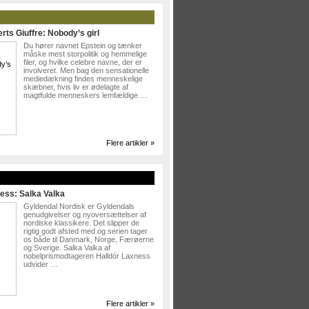
rts Giuffre: Nobody’s girl
Du hører navnet Epstein og tænker
måske mest storpolitik og hemmelige
filer, og hvilke celebre navne, der er
involveret. Men bag den sensationelle
mediedækning findes menneskelige
skæbner, hvis liv er ødelagte af
magtfulde menneskers lemfældige …
Flere artikler »
»
ess: Salka Valka
Gyldendal Nordisk er Gyldendals
genudgivelser og nyoversættelser af
nordiske klassikere. Det slipper de
rigtig godt afsted med og serien tager
os både til Danmark, Norge, Færøerne
og Sverige. Salka Valka af
nobelprismodtageren Halldór Laxness
udvider …
Flere artikler »