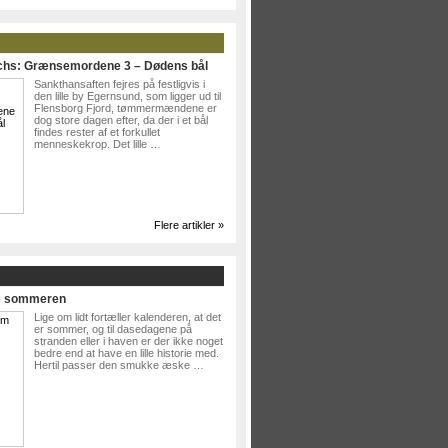
ichs: Grænsemordene 3 – Dødens bål
Sankthansaften fejres på festligvis i
den lille by Egernsund, som ligger ud til
Flensborg Fjord, tømmermændene er
dog store dagen efter, da der i et bål
findes rester af et forkullet
menneskekrop. Det lille …
Flere artikler »
Om sommeren
Lige om lidt fortæller kalenderen, at det
er sommer, og til dasedagene på
stranden eller i haven er der ikke noget
bedre end at have en lille historie med.
Hertil passer den smukke æske …