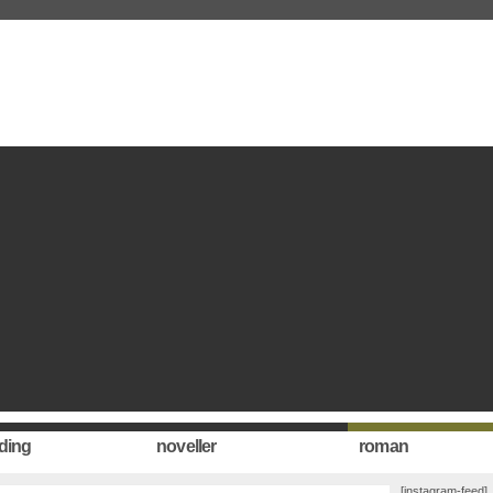
ding
noveller
roman
[instagram-feed]