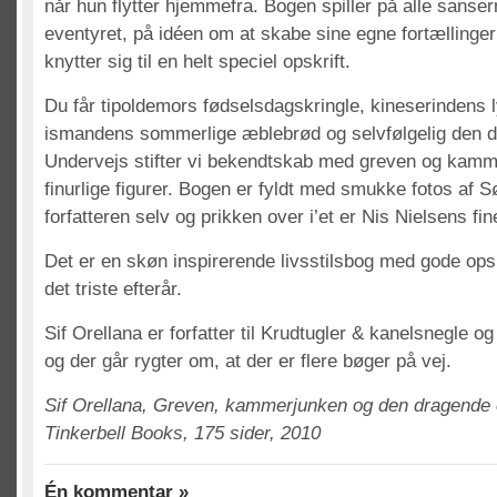
når hun flytter hjemmefra. Bogen spiller på alle sanser
eventyret, på idéen om at skabe sine egne fortællinger
knytter sig til en helt speciel opskrift.
Du får tipoldemors fødselsdagskringle, kineserindens 
ismandens sommerlige æblebrød og selvfølgelig den 
Undervejs stifter vi bekendtskab med greven og kamm
finurlige figurer. Bogen er fyldt med smukke fotos a
forfatteren selv og prikken over i’et er Nis Nielsens fine
Det er en skøn inspirerende livsstilsbog med gode ops
det triste efterår.
Sif Orellana er forfatter til Krudtugler & kanelsnegle o
og der går rygter om, at der er flere bøger på vej.
Sif Orellana, Greven, kammerjunken og den dragende 
Tinkerbell Books, 175 sider, 2010
Én kommentar »