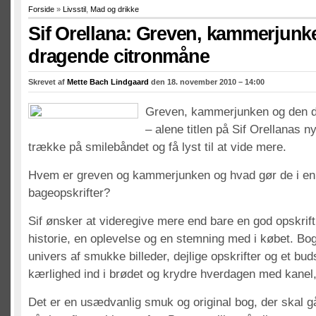
Forside
»
Livsstil
,
Mad og drikke
Sif Orellana: Greven, kammerjunk
dragende citronmåne
Skrevet af
Mette Bach Lindgaard
den 18. november 2010 – 14:00
Greven, kammerjunken og den d
– alene titlen på Sif Orellanas ny
trække på smilebåndet og få lyst til at vide mere.
Hvem er greven og kammerjunken og hvad gør de i en 
bageopskrifter?
Sif ønsker at videregive mere end bare en god opskrift
historie, en oplevelse og en stemning med i købet. Bog
univers af smukke billeder, dejlige opskrifter og et bu
kærlighed ind i brødet og krydre hverdagen med kanel
Det er en usædvanlig smuk og original bog, der skal gå i