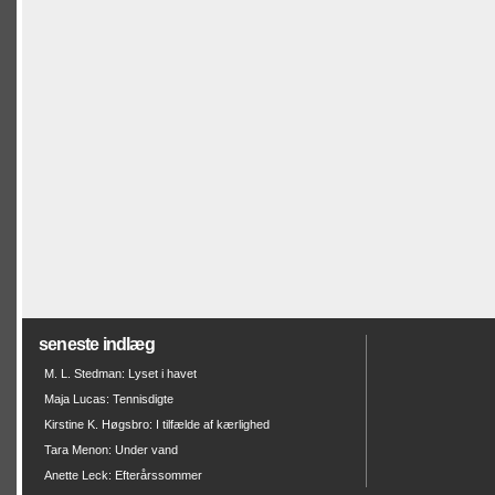
seneste indlæg
M. L. Stedman: Lyset i havet
Maja Lucas: Tennisdigte
Kirstine K. Høgsbro: I tilfælde af kærlighed
Tara Menon: Under vand
Anette Leck: Efterårssommer