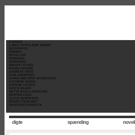
//
//
//
FORSIDE
5 MEST POPULÆRE EMNER
BIOGRAFIER
KRIMIER
NOVELLER
ROMANER
SPÆNDING
BØGER I STUEN
BOGBLOGGERE
ANDREAS KROG
JANE ANDERSEN
KAREN MØLDRUP RASMUSSEN
KATHRINE NORSK
KATRINE LESTER
KRISTA BAUER
METTE BACH LINDGAARD
MORTEN KIDAL
CLAUS HENRIKSEN
BOGBYTTESKABET
OM BOGBLOGGER.DK
digte
spænding
novel