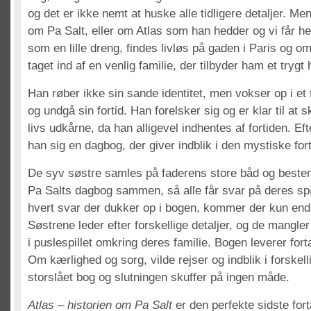
og det er ikke nemt at huske alle tidligere detaljer. Me
om Pa Salt, eller om Atlas som han hedder og vi får hel
som en lille dreng, findes livløs på gaden i Paris og o
taget ind af en venlig familie, der tilbyder ham et trygt
Han røber ikke sin sande identitet, men vokser op i e
og undgå sin fortid. Han forelsker sig og er klar til at s
livs udkårne, da han alligevel indhentes af fortiden. Ef
han sig en dagbog, der giver indblik i den mystiske fort
De syv søstre samles på faderens store båd og beste
Pa Salts dagbog sammen, så alle får svar på deres s
hvert svar der dukker op i bogen, kommer der kun end
Søstrene leder efter forskellige detaljer, og de mangler
i puslespillet omkring deres familie. Bogen leverer fort
Om kærlighed og sorg, vilde rejser og indblik i forskell
storslået bog og slutningen skuffer på ingen måde.
Atlas – historien om Pa Salt
er den perfekte sidste for