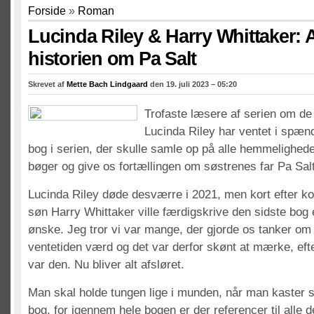
Forside
»
Roman
Lucinda Riley & Harry Whittaker: A
historien om Pa Salt
Skrevet af
Mette Bach Lindgaard
den 19. juli 2023 – 05:20
Trofaste læsere af serien om de
Lucinda Riley har ventet i spæn
bog i serien, der skulle samle op på alle hemmeligheder
bøger og give os fortællingen om søstrenes far Pa Salt
Lucinda Riley døde desværre i 2021, men kort efter k
søn Harry Whittaker ville færdigskrive den sidste bog
ønske. Jeg tror vi var mange, der gjorde os tanker om
ventetiden værd og det var derfor skønt at mærke, efter
var den. Nu bliver alt afsløret.
Man skal holde tungen lige i munden, når man kaster s
bog, for igennem hele bogen er der referencer til alle 