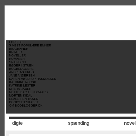
//
//
//
FORSIDE
5 MEST POPULÆRE EMNER
BIOGRAFIER
KRIMIER
NOVELLER
ROMANER
SPÆNDING
BØGER I STUEN
BOGBLOGGERE
ANDREAS KROG
JANE ANDERSEN
KAREN MØLDRUP RASMUSSEN
KATHRINE NORSK
KATRINE LESTER
KRISTA BAUER
METTE BACH LINDGAARD
MORTEN KIDAL
CLAUS HENRIKSEN
BOGBYTTESKABET
OM BOGBLOGGER.DK
digte
spænding
novel