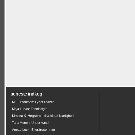
seneste indlæg
M. L. Stedman: Lyset i havet
Maja Lucas: Tennisdigte
Kirstine K. Høgsbro: I tilfælde af kærlighed
Tara Menon: Under vand
Anette Leck: Efterårssommer