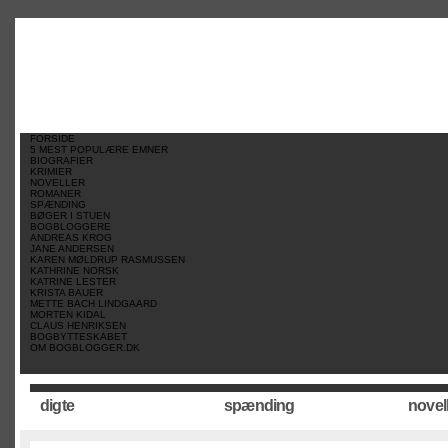
//
//
//
FORSIDE
5 MEST POPULÆRE EMNER
BIOGRAFIER
KRIMIER
NOVELLER
ROMANER
SPÆNDING
BØGER I STUEN
BOGBLOGGERE
ANDREAS KROG
JANE ANDERSEN
KAREN MØLDRUP RASMUSSEN
KATHRINE NORSK
KATRINE LESTER
KRISTA BAUER
METTE BACH LINDGAARD
MORTEN KIDAL
CLAUS HENRIKSEN
BOGBYTTESKABET
OM BOGBLOGGER.DK
digte
spænding
novel