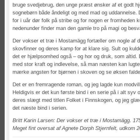
bruge svedjebrug, den unge præst ønsker af et godt hj
sognebørn både åndeligt og med mad og uddannelse. D
for i uår dør folk på stribe og for nogen er fromheden 
nedenunder finder man den gamle tro på magi og besv
Der vokser et træ i Mostamägg fortæller om nogle af di
skovfinner og deres kamp for at klare sig. Sult og kuld
det er hjælpsomhed også – og hor og druk, som altid. De
med stor kraft og indlevelse, så man næsten kan lugte 
mærke angsten for bjørnen i skoven og se øksen fal
Det er en fremragende roman, og jeg lagde kun modvill
Heldigvis er det kun første bind i en serie på i alt sy
deres slægt med titlen Folket i Finnskogen, og jeg glæd
det næste bind i serien.
Britt Karin Larsen: Der vokser et træ i Mostamägg. 175
Meget fint oversat af Agnete Dorph Stjernfelt, udkom 