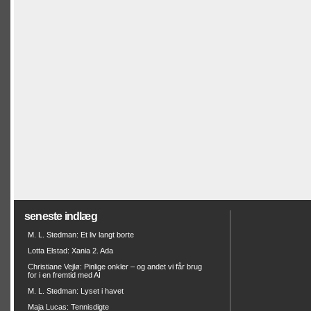
seneste indlæg
M. L. Stedman: Et liv langt borte
Lotta Elstad: Xania 2. Ada
Christiane Vejlø: Pinlige onkler – og andet vi får brug
for i en fremtid med AI
M. L. Stedman: Lyset i havet
Maja Lucas: Tennisdigte