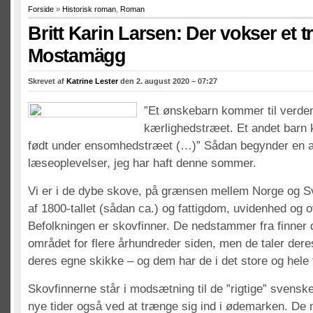
Forside
»
Historisk roman
,
Roman
Britt Karin Larsen: Der vokser et t
Mostamägg
Skrevet af
Katrine Lester
den 2. august 2020 – 07:27
”Et ønskebarn kommer til verden
kærlighedstræet. Et andet barn 
født under ensomhedstræet (…)” Sådan begynder en a
læseoplevelser, jeg har haft denne sommer.
Vi er i de dybe skove, på grænsen mellem Norge og Sv
af 1800-tallet (sådan ca.) og fattigdom, uvidenhed og o
Befolkningen er skovfinner. De nedstammer fra finner d
området for flere århundreder siden, men de taler dere
deres egne skikke – og dem har de i det store og hele få
Skovfinnerne står i modsætning til de ”rigtige” svens
nye tider også ved at trænge sig ind i ødemarken. De