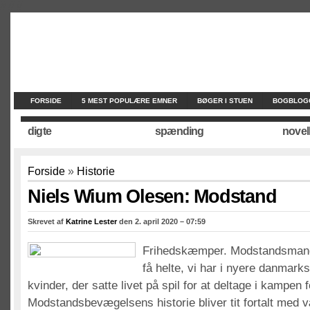
//
//
//
FORSIDE
5 MEST POPULÆRE EMNER
BØGER I STUEN
BOGBLOG
digte
spænding
novel
Forside
»
Historie
Niels Wium Olesen: Modstand
Skrevet af
Katrine Lester
den 2. april 2020 – 07:59
Frihedskæmper. Modstandsmand.
få helte, vi har i nyere danmark
kvinder, der satte livet på spil for at deltage i kampen
Modstandsbevægelsens historie bliver tit fortalt med