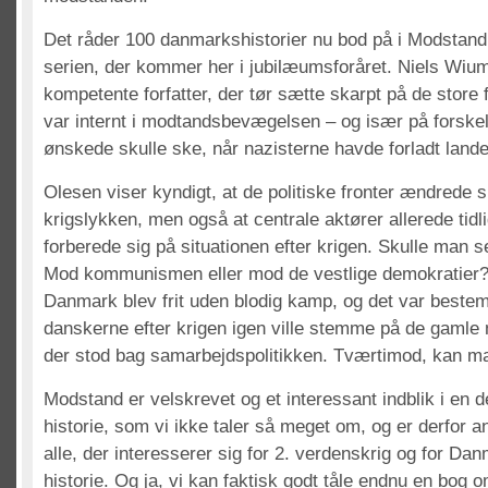
Det råder 100 danmarkshistorier nu bod på i Modstand,
serien, der kommer her i jubilæumsforåret. Niels Wiu
kompetente forfatter, der tør sætte skarpt på de store f
var internt i modtandsbevægelsen – og især på forske
ønskede skulle ske, når nazisterne havde forladt lande
Olesen viser kyndigt, at de politiske fronter ændrede s
krigslykken, men også at centrale aktører allerede tidl
forberede sig på situationen efter krigen. Skulle man s
Mod kommunismen eller mod de vestlige demokratier? D
Danmark blev frit uden blodig kamp, og det var bestemt 
danskerne efter krigen igen ville stemme på de gamle 
der stod bag samarbejdspolitikken. Tværtimod, kan ma
Modstand er velskrevet og et interessant indblik i en 
historie, som vi ikke taler så meget om, og er derfor 
alle, der interesserer sig for 2. verdenskrig og for Da
historie. Og ja, vi kan faktisk godt tåle endnu en bog