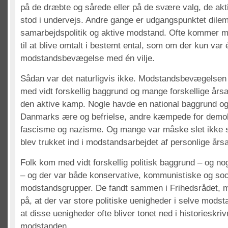
på de dræbte og sårede eller på de svære valg, de 
stod i undervejs. Andre gange er udgangspunktet dil
samarbejdspolitik og aktive modstand. Ofte kommer
til at blive omtalt i bestemt ental, som om der kun var 
modstandsbevægelse med én vilje.
Sådan var det naturligvis ikke. Modstandsbevægelsen
med vidt forskellig baggrund og mange forskellige årsage
den aktive kamp. Nogle havde en national baggrund 
Danmarks ære og befrielse, andre kæmpede for demo
fascisme og nazisme. Og mange var måske slet ikke s
blev trukket ind i modstandsarbejdet af personlige års
Folk kom med vidt forskellig politisk baggrund – og no
– og der var både konservative, kommunistiske og so
modstandsgrupper. De fandt sammen i Frihedsrådet, 
på, at der var store politiske uenigheder i selve mod
at disse uenigheder ofte bliver tonet ned i historieskr
modstanden.