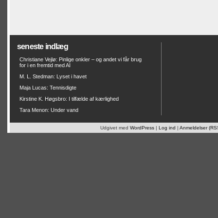
seneste indlæg
Christiane Vejlø: Pinlige onkler – og andet vi får brug
for i en fremtid med AI
M. L. Stedman: Lyset i havet
Maja Lucas: Tennisdigte
Kirstine K. Høgsbro: I tilfælde af kærlighed
Tara Menon: Under vand
Udgivet med
WordPress
|
Log ind
|
Anmeldelser (RS