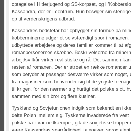
optagelse i Hitlerjugend og SS-korpset, og i ’Kobberslot
Kassandra, der er i centrum. Hun besøger sin stenrige 
op til verdenskrigens udbrud.
Kassandres bedstefar har opbygget sin formue på minedr
kobberminerne udgør et selvstændigt spor i romanen. 
udbyttede arbejdere og deres familier kommer til at afg
romanpersonernes skæbne. Beskrivelserne fra miner
arbejdsvilkår virker realistiske og rå. Det sammen ka
resten af romanen. Der er strøet en række romancer u
som betyder at passager desværre virker som noget, 
fra magasiner som henvender sig til de yngste teenag
til krigen, for den nærmer sig hurtigt det polske slot, 
sammen med sin bror og flere kusiner.
Tyskland og Sovjetunionen indgik som bekendt en ikk
delte Polen imellem sig. Tyskerne invaderede fra vest
polske hær var nedkæmpet, gik de sovjetiske tropper i
være Kassandras snarrådighed, talegaver, sprogtalent 