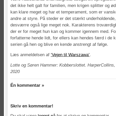
det ikke helt galt for familien, men krigen splitter og
kan klare meget og har et temperament, som er vanskel
andre at styre. På steder er det stærkt underholdende,
desværre også lige meget nok. Karakterens troværdighe
der er for meget hun kan og kommer igennem med. Forh
forfatterne hende lidt, for ellers kan hendes færd i d
serien gå hen og blive en kende anstrengt af følge.
Læs anmeldelsen af
‘Vejen til Warszawa’
.
Lotte og Søren Hammer: Kobberslottet. HarperCollins, 
2020
Én kommentar »
Skriv en kommentar!
Du skal være
logget på
for at skrive en kommentar.