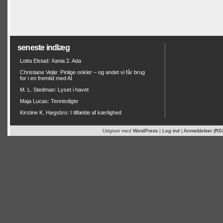
seneste indlæg
Lotta Elstad: Xania 2. Ada
Christiane Vejlø: Pinlige onkler – og andet vi får brug
for i en fremtid med AI
M. L. Stedman: Lyset i havet
Maja Lucas: Tennisdigte
Kirstine K. Høgsbro: I tilfælde af kærlighed
Udgivet med
WordPress
|
Log ind
|
Anmeldelser (RS