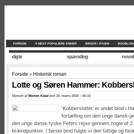
//
//
//
FORSIDE
5 MEST POPULÆRE EMNER
BØGER I STUEN
BOGBLOG
digte
spænding
novel
Forside
»
Historisk roman
Lotte og Søren Hammer: Kobbersl
Skrevet af
Morten Kidal
den 24. marts 2020 – 06:33
’Kobberslottet’ er andet bind i 
fortælling om den unge dansk-j
den unge dansk-tyske Peters rejse gennem nogle af 2
brændpunkter. I første bind fulgte vi den fattige og fo