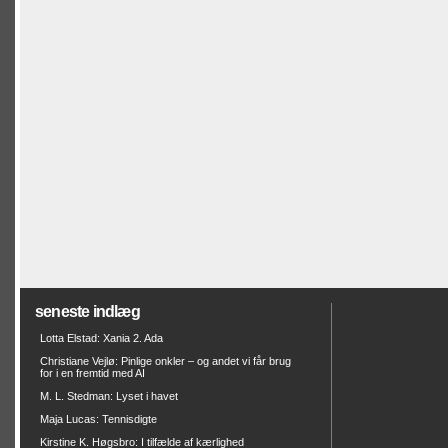
seneste indlæg
Lotta Elstad: Xania 2. Ada
Christiane Vejlø: Pinlige onkler – og andet vi får brug
for i en fremtid med AI
M. L. Stedman: Lyset i havet
Maja Lucas: Tennisdigte
Kirstine K. Høgsbro: I tilfælde af kærlighed