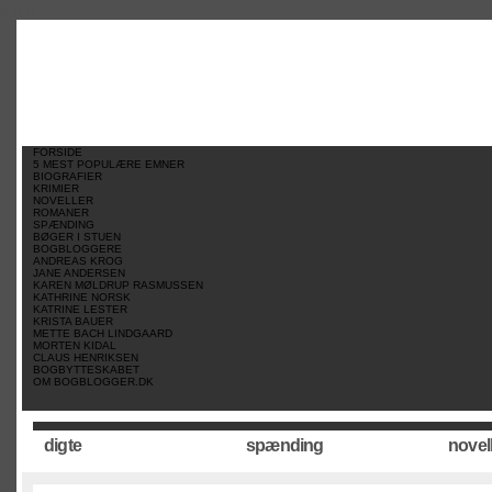
//
//
//
FORSIDE
5 MEST POPULÆRE EMNER
BIOGRAFIER
KRIMIER
NOVELLER
ROMANER
SPÆNDING
BØGER I STUEN
BOGBLOGGERE
ANDREAS KROG
JANE ANDERSEN
KAREN MØLDRUP RASMUSSEN
KATHRINE NORSK
KATRINE LESTER
KRISTA BAUER
METTE BACH LINDGAARD
MORTEN KIDAL
CLAUS HENRIKSEN
BOGBYTTESKABET
OM BOGBLOGGER.DK
digte
spænding
novel