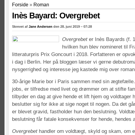
Forside
»
Roman
Inès Bayard: Overgrebet
Skrevet af
Jane Andersen
den 28. juni 2019 – 07:28
Overgrebet
er Inès Bayards (f. 
hvilken hun blev nomineret til Fr
litteraturpris Prix Goncourt i 2018. Forfatteren er opvo
i dag i Berlin. Her på bloggen læser vi gerne debutrom
nysgerrighed og interesse jeg kastede mig over roman
30-årige Marie bor i Paris sammen med sin ægtefælle
jobs, er tilfredse med livet og drømmer om at stifte fa
tilbyder en dag at give hende et lift hjem og voldtager h
beslutter sig for ikke at sige noget til nogen. Da det g
er blevet gravid, fastholder hun den beslutning. Voldt
beslutning får fatale konsekvenser for hende, hendes 
Overgrebet
handler om voldtægt, skyld og skam, om 