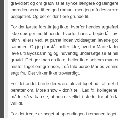
graviditet og om gradvist at synke længere og længere
ingredienserne til en god roman, men jeg må desværre 
begejstret. Og det er der flere grunde til.
For det første forstår jeg ikke, hvorfor hendes ægtefæl
ikke spørger ind til hende, hvorfor hans arbejde får lov 
når vi ellers ved, at parret inden voldtægten levede god
sammen. Og jeg forstår heller ikke, hvorfor Marie lad
lave ultralydskanning og indvendig undersøgelse af he
gravid. Det gør man da ikke, heller ikke selvom man er
mister taget om grænser, i så fald burde Maries venin
sagt fra. Det virker ikke troværdigt.
For det andet burde der være blevet luget ud i alt det 
beretter om. More show – don´t tell. Lad fx. kollegerne 
måde, så vi kan se, at hun er vellidt i stedet for at fort
vellidt.
For det tredje er noget af spændingen i romanen taget 