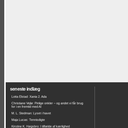
seneste indlæg
Lotta Elstad: Xania 2. Ada
Christiane Vejlø: Pinlige onkler – og andet vi får brug
for i en fremtid med AI
M. L. Stedman: Lyset i havet
Maja Lucas: Tennisdigte
Kirstine K. Høgsbro: I tilfælde af kærlighed