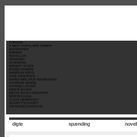
//
//
//
FORSIDE
5 MEST POPULÆRE EMNER
BIOGRAFIER
KRIMIER
NOVELLER
ROMANER
SPÆNDING
BØGER I STUEN
BOGBLOGGERE
ANDREAS KROG
JANE ANDERSEN
KAREN MØLDRUP RASMUSSEN
KATHRINE NORSK
KATRINE LESTER
KRISTA BAUER
METTE BACH LINDGAARD
MORTEN KIDAL
CLAUS HENRIKSEN
BOGBYTTESKABET
OM BOGBLOGGER.DK
digte
spænding
novel