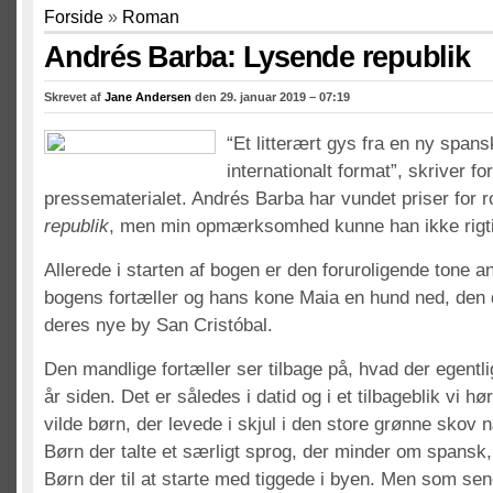
Forside
»
Roman
Andrés Barba: Lysende republik
Skrevet af
Jane Andersen
den 29. januar 2019 – 07:19
“Et litterært gys fra en ny spa
internationalt format”, skriver for
pressematerialet. Andrés Barba har vundet priser for
republik
, men min opmærksomhed kunne han ikke rigti
Allerede i starten af bogen er den foruroligende tone a
bogens fortæller og hans kone Maia en hund ned, den
deres nye by San Cristóbal.
Den mandlige fortæller ser tilbage på, hvad der egentl
år siden. Det er således i datid og i et tilbageblik vi h
vilde børn, der levede i skjul i den store grønne skov 
Børn der talte et særligt sprog, der minder om spansk
Børn der til at starte med tiggede i byen. Men som se