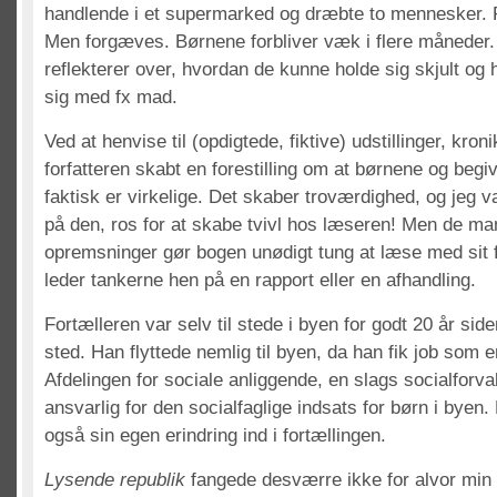
handlende i et supermarked og dræbte to mennesker. Pol
Men forgæves. Børnene forbliver væk i flere måneder.
reflekterer over, hvordan de kunne holde sig skjult og 
sig med fx mad.
Ved at henvise til (opdigtede, fiktive) udstillinger, kro
forfatteren skabt en forestilling om at børnene og beg
faktisk er virkelige. Det skaber troværdighed, og jeg v
på den, ros for at skabe tvivl hos læseren! Men de m
opremsninger gør bogen unødigt tung at læse med sit f
leder tankerne hen på en rapport eller en afhandling.
Fortælleren var selv til stede i byen for godt 20 år side
sted. Han flyttede nemlig til byen, da han fik job som
Afdelingen for sociale anliggende, en slags socialforva
ansvarlig for den socialfaglige indsats for børn i byen.
også sin egen erindring ind i fortællingen.
Lysende republik
fangede desværre ikke for alvor min 