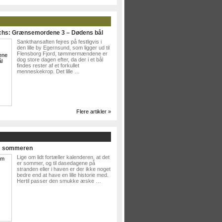
ichs: Grænsemordene 3 – Dødens bål
Sankthansaften fejres på festligvis i
den lille by Egernsund, som ligger ud til
Flensborg Fjord, tømmermændene er
dog store dagen efter, da der i et bål
findes rester af et forkullet
menneskekrop. Det lille …
Flere artikler »
Om sommeren
Lige om lidt fortæller kalenderen, at det
er sommer, og til dasedagene på
stranden eller i haven er der ikke noget
bedre end at have en lille historie med.
Hertil passer den smukke æske …