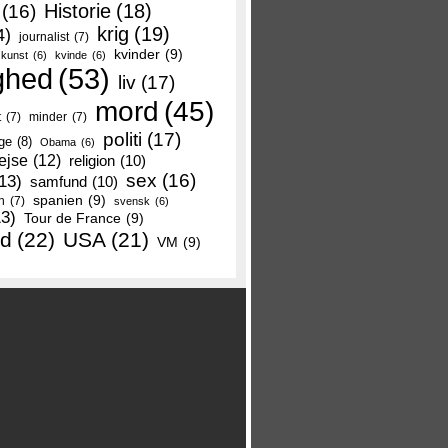
Historie
(18)
(16)
krig
(19)
4)
journalist
(7)
kvinder
(9)
kunst
(6)
kvinde
(6)
ghed
(53)
liv
(17)
mord
(45)
t
(7)
minder
(7)
politi
(17)
ge
(8)
Obama
(6)
ejse
(12)
religion
(10)
sex
(16)
13)
samfund
(10)
spanien
(9)
n
(7)
svensk
(6)
13)
Tour de France
(9)
nd
(22)
USA
(21)
VM
(9)