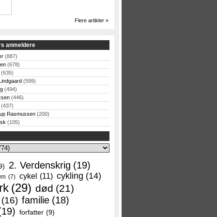
Flere artikler »
rs anmeldere
er
(887)
sen
(678)
(635)
Lindgaard
(599)
og
(494)
ksen
(446)
(437)
rup Rasmussen
(200)
rsk
(105)
2. Verdenskrig
(19)
9)
cykling
(14)
cykel
(11)
rn
(7)
rk
(29)
død
(21)
familie
(18)
(16)
(19)
forfatter
(9)