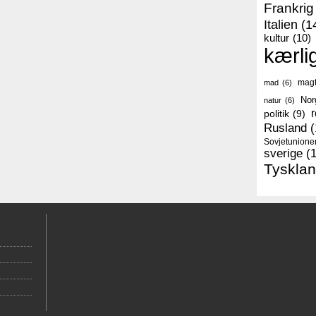
Frankrig
Italien
(1
kultur
(10)
kærli
mag
mad
(6)
Nor
natur
(6)
r
politik
(9)
Rusland
(
Sovjetunione
sverige
(
Tyskla