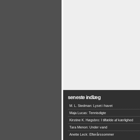
seneste indlæg
M. L. Stedman: Lyset i havet
Maja Lucas: Tennisdigte
Kirstine K. Høgsbro: I tilfælde af kærlighed
Tara Menon: Under vand
Anette Leck: Efterårssommer