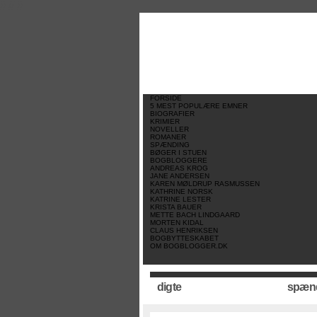
//
//
//
FORSIDE
5 MEST POPULÆRE EMNER
BIOGRAFIER
KRIMIER
NOVELLER
ROMANER
SPÆNDING
BØGER I STUEN
BOGBLOGGERE
ANDREAS KROG
JANE ANDERSEN
KAREN MØLDRUP RASMUSSEN
KATHRINE NORSK
KATRINE LESTER
KRISTA BAUER
METTE BACH LINDGAARD
MORTEN KIDAL
CLAUS HENRIKSEN
BOGBYTTESKABET
OM BOGBLOGGER.DK
digte
spæn