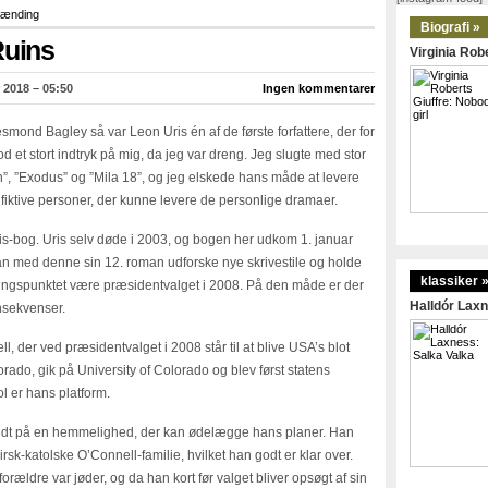
ænding
Biografi »
Ruins
Virginia Robe
 2018 – 05:50
Ingen kommentarer
mond Bagley så var Leon Uris én af de første forfattere, der for
lod et stort indtryk på mig, da jeg var dreng. Jeg slugte med stor
”, ”Exodus” og ”Mila 18”, og jeg elskede hans måde at levere
m fiktive personer, der kunne levere de personlige dramaer.
is-bog. Uris selv døde i 2003, og bogen her udkom 1. januar
han med denne sin 12. roman udforske nye skrivestile og holde
klassiker 
jningspunktet være præsidentvalget i 2008. På den måde er der
Halldór Laxn
nsekvenser.
 der ved præsidentvalget i 2008 står til at blive USA’s blot
rado, gik på University of Colorado og blev først statens
l er hans platform.
undt på en hemmelighed, der kan ødelægge hans planer. Han
rsk-katolske O’Connell-familie, hvilket han godt er klar over.
orældre var jøder, og da han kort før valget bliver opsøgt af sin