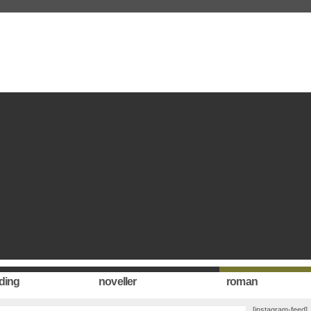
ding
noveller
roman
[instagram-feed]