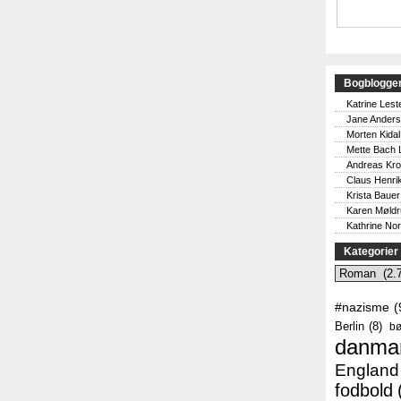
Bogblogge
Katrine Lest
Jane Ander
Morten Kidal
Mette Bach 
Andreas Kr
Claus Henri
Krista Bauer
Karen Møld
Kathrine No
Kategorier
Kategorier
#nazisme
(
Berlin
(8)
bø
danma
England
fodbold