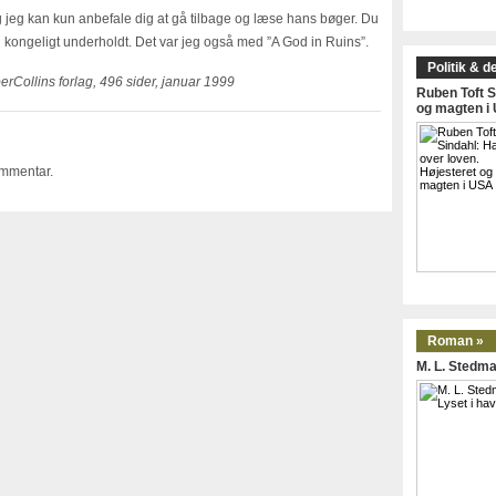
g jeg kan kun anbefale dig at gå tilbage og læse hans bøger. Du
 kongeligt underholdt. Det var jeg også med ”A God in Ruins”.
Politik & d
erCollins forlag, 496 sider, januar 1999
Ruben Toft S
og magten i
ommentar.
Roman »
M. L. Stedma