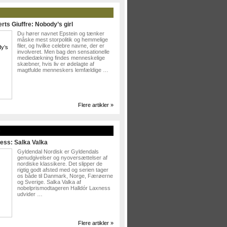
rts Giuffre: Nobody’s girl
Du hører navnet Epstein og tænker
måske mest storpolitik og hemmelige
filer, og hvilke celebre navne, der er
involveret. Men bag den sensationelle
mediedækning findes menneskelige
skæbner, hvis liv er ødelagte af
magtfulde menneskers lemfældige …
Flere artikler »
»
ess: Salka Valka
Gyldendal Nordisk er Gyldendals
genudgivelser og nyoversættelser af
nordiske klassikere. Det slipper de
rigtig godt afsted med og serien tager
os både til Danmark, Norge, Færøerne
og Sverige. Salka Valka af
nobelprismodtageren Halldór Laxness
udvider …
Flere artikler »