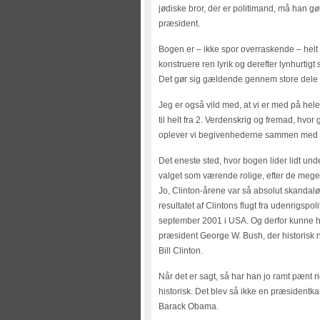
jødiske bror, der er politimand, må han gør
præsident.
Bogen er – ikke spor overraskende – helt e
konstruere ren lyrik og derefter lynhurtigt
Det gør sig gældende gennem store dele 
Jeg er også vild med, at vi er med på hel
til helt fra 2. Verdenskrig og fremad, hvor 
oplever vi begivenhederne sammen med
Det eneste sted, hvor bogen lider lidt unde
valget som værende rolige, efter de mege
Jo, Clinton-årene var så absolut skandalø
resultatet af Clintons flugt fra udenrigspo
september 2001 i USA. Og derfor kunne han 
præsident George W. Bush, der historisk
Bill Clinton.
Når det er sagt, så har han jo ramt pænt ri
historisk. Det blev så ikke en præsidentka
Barack Obama.