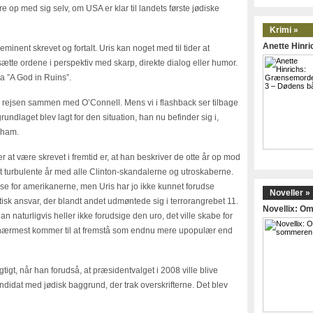
e op med sig selv, om USA er klar til landets første jødiske
Krimi »
Anette Hinr
minent skrevet og fortalt. Uris kan noget med til tider at
 sætte ordene i perspektiv med skarp, direkte dialog eller humor.
a ”A God in Ruins”.
e rejsen sammen med O’Connell. Mens vi i flashback ser tilbage
grundlaget blev lagt for den situation, han nu befinder sig i,
 ham.
r at være skrevet i fremtid er, at han beskriver de otte år op mod
t turbulente år med alle Clinton-skandalerne og utroskaberne.
se for amerikanerne, men Uris har jo ikke kunnet forudse
Noveller »
litisk ansvar, der blandt andet udmøntede sig i terrorangrebet 11.
Novellix: 
naturligvis heller ikke forudsige den uro, det ville skabe for
 nærmest kommer til at fremstå som endnu mere upopulær end
gtigt, når han forudså, at præsidentvalget i 2008 ville blive
ndidat med jødisk baggrund, der trak overskrifterne. Det blev