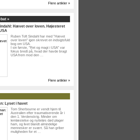
Flere artikler »
ebat »
indahl: Hævet over loven. Højesteret
 USA
Ruben Toft Sindahl har med ”Hævet
over loven” igen skrevet en indsigtsfuld
bog om USA.
I sin første, ”Ret og magt i USA” var
fokus bredt på, hvad der havde bragt
USA frem mod den …
Flere artikler »
n: Lyset i havet
Tom Sherbourne er vendt hjem til
Australien efter traumatiserende år i
den 1. Verdenskrig. Minder om
lemlæstelse og nytteløs død plager
ham, og livet blandt almindelige
mennesker er svært. Så han griber
muligheden for et …