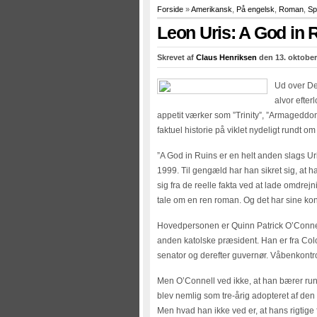
Forside
»
Amerikansk
,
På engelsk
,
Roman
,
Sp
Leon Uris: A God in 
Skrevet af
Claus Henriksen
den 13. oktober
Ud over Des
alvor efter
appetit værker som ”Trinity”, ”Armageddon
faktuel historie på viklet nydeligt rundt o
”A God in Ruins er en helt anden slags Ur
1999. Til gengæld har han sikret sig, at 
sig fra de reelle fakta ved at lade omdre
tale om en ren roman. Og det har sine ko
Hovedpersonen er Quinn Patrick O’Connell,
anden katolske præsident. Han er fra Colo
senator og derefter guvernør. Våbenkontro
Men O’Connell ved ikke, at han bærer r
blev nemlig som tre-årig adopteret af den i
Men hvad han ikke ved er, at hans rigtige f