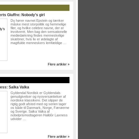
rts Giuffre: Nobody’s girl
Du hører navnet Epstein og tænker
måske mest storpolitik og hemmelige
filer, og hvilke celebre navne, der er
involveret. Men bag den sensationelle
mediedækning findes menneskelige
skæbner, hvis liv er ødelagte af
magtfulde menneskers lemfældige …
Flere artikler »
»
ess: Salka Valka
Gyldendal Nordisk er Gyldendals
genudgivelser og nyoversættelser af
nordiske klassikere. Det slipper de
rigtig godt afsted med og serien tager
os både til Danmark, Norge, Færøerne
og Sverige. Salka Valka af
nobelprismodtageren Halldór Laxness
udvider …
Flere artikler »