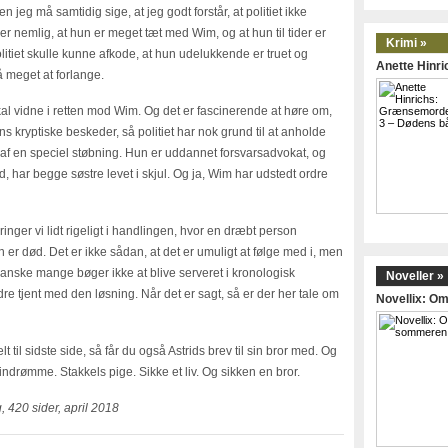
 jeg må samtidig sige, at jeg godt forstår, at politiet ikke
 er nemlig, at hun er meget tæt med Wim, og at hun til tider er
Krimi »
politiet skulle kunne afkode, at hun udelukkende er truet og
Anette Hinr
å meget at forlange.
skal vidne i retten mod Wim. Og det er fascinerende at høre om,
 kryptiske beskeder, så politiet har nok grund til at anholde
r af en speciel støbning. Hun er uddannet forsvarsadvokat, og
d, har begge søstre levet i skjul. Og ja, Wim har udstedt ordre
ringer vi lidt rigeligt i handlingen, hvor en dræbt person
 er død. Det er ikke sådan, at det er umuligt at følge med i, men
ganske mange bøger ikke at blive serveret i kronologisk
Noveller »
 tjent med den løsning. Når det er sagt, så er der her tale om
Novellix: 
t til sidste side, så får du også Astrids brev til sin bror med. Og
indrømme. Stakkels pige. Sikke et liv. Og sikken en bror.
g, 420 sider, april 2018