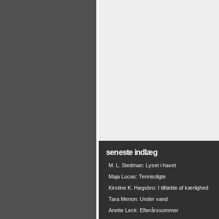
seneste indlæg
M. L. Stedman: Lyset i havet
Maja Lucas: Tennisdigte
Kirstine K. Høgsbro: I tilfælde af kærlighed
Tara Menon: Under vand
Anette Leck: Efterårssommer