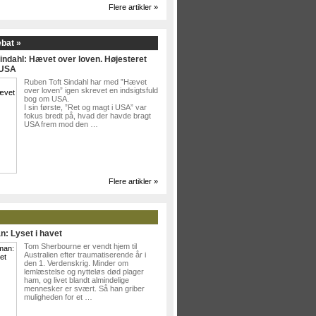
Flere artikler »
ebat »
indahl: Hævet over loven. Højesteret
 USA
Ruben Toft Sindahl har med ”Hævet
over loven” igen skrevet en indsigtsfuld
bog om USA.
I sin første, ”Ret og magt i USA” var
fokus bredt på, hvad der havde bragt
USA frem mod den …
Flere artikler »
n: Lyset i havet
Tom Sherbourne er vendt hjem til
Australien efter traumatiserende år i
den 1. Verdenskrig. Minder om
lemlæstelse og nytteløs død plager
ham, og livet blandt almindelige
mennesker er svært. Så han griber
muligheden for et …