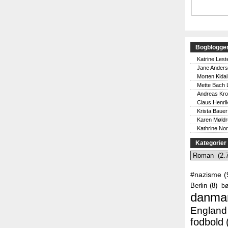
Bogblogge
Katrine Lest
Jane Ander
Morten Kidal
Mette Bach 
Andreas Kr
Claus Henri
Krista Bauer
Karen Møld
Kathrine No
Kategorier
Kategorier
#nazisme
(
Berlin
(8)
bø
danma
England
fodbold