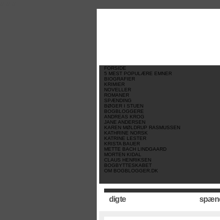
//
//
//
FORSIDE
5 MEST POPULÆRE EMNER
BIOGRAFIER
KRIMIER
NOVELLER
ROMANER
SPÆNDING
BØGER I STUEN
BOGBLOGGERE
ANDREAS KROG
JANE ANDERSEN
KAREN MØLDRUP RASMUSSEN
KATHRINE NORSK
KATRINE LESTER
KRISTA BAUER
METTE BACH LINDGAARD
MORTEN KIDAL
CLAUS HENRIKSEN
BOGBYTTESKABET
OM BOGBLOGGER.DK
digte
spæn