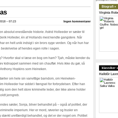
Biografi »
das
Virginia Robe
2018 – 07:23
Ingen kommentarer
en absolut enestående historie. Astrid Holleeder er søster til
derik Holleder, én af Hollands mest kendte gangstere. Når
 har en helt unik indsigt i sin brors syge verden. Og når hun har
s beskrivelse af hendes egen rolle i sagen.
? Hvorfor skal vi læse en bog om ham? Tjah, måske kender du
v kidnappet sammen med sin chauffør. Hvis ikke du gør, så
klassiker 
 Anthony Hopkins som Heineken.
Halldór Laxn
fortæller om hele sin vanvittige barndom, om Heineken-
Wim Holleeder har siddet i fængsel for forbrydelsen. Efter han
g som den helt store kriminelle leder, der ikke alene holder
koldt jerngreb.
es søster, Sonja, bliver behandlet på – også af politiet, der
 kriminelle imperium. Her er mord, røverier og trusler en
ig stærkt uretfærdigt behandlet, og det er der noget om. Politiet