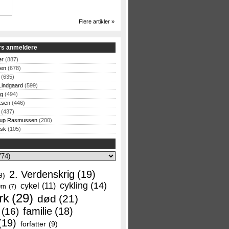
Flere artikler »
rs anmeldere
er
(887)
sen
(678)
(635)
Lindgaard
(599)
og
(494)
ksen
(446)
(437)
rup Rasmussen
(200)
rsk
(105)
2. Verdenskrig
(19)
9)
cykling
(14)
cykel
(11)
rn
(7)
rk
(29)
død
(21)
familie
(18)
(16)
(19)
forfatter
(9)