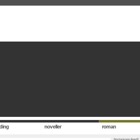
ding
noveller
roman
[instagram-feed]