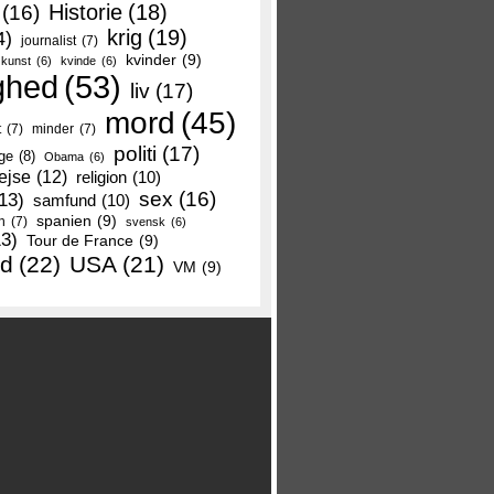
Historie
(18)
(16)
krig
(19)
4)
journalist
(7)
kvinder
(9)
kunst
(6)
kvinde
(6)
ghed
(53)
liv
(17)
mord
(45)
t
(7)
minder
(7)
politi
(17)
ge
(8)
Obama
(6)
ejse
(12)
religion
(10)
sex
(16)
13)
samfund
(10)
spanien
(9)
n
(7)
svensk
(6)
13)
Tour de France
(9)
nd
(22)
USA
(21)
VM
(9)