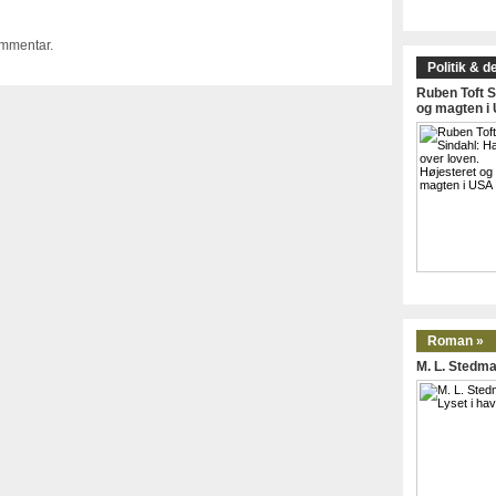
ommentar.
Politik & d
Ruben Toft S
og magten i
Roman »
M. L. Stedma