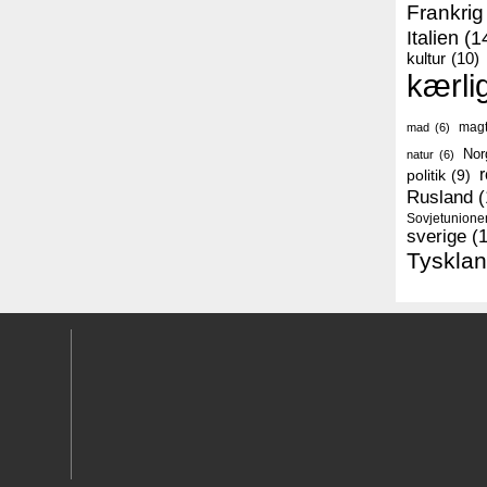
Frankrig
Italien
(1
kultur
(10)
kærli
mag
mad
(6)
Nor
natur
(6)
r
politik
(9)
Rusland
(
Sovjetunione
sverige
(
Tyskla