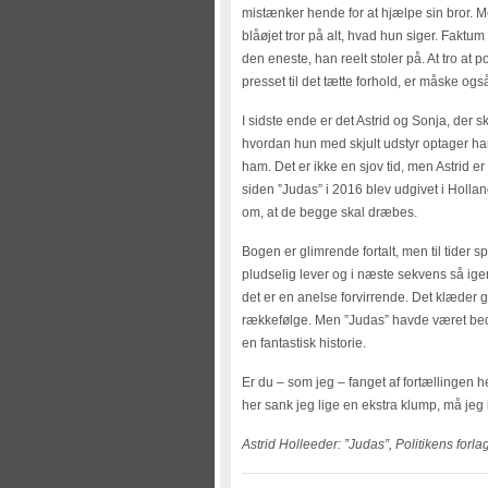
mistænker hende for at hjælpe sin bror. Men
blåøjet tror på alt, hvad hun siger. Faktum
den eneste, han reelt stoler på. At tro at 
presset til det tætte forhold, er måske ogs
I sidste ende er det Astrid og Sonja, der 
hvordan hun med skjult udstyr optager hans
ham. Det er ikke en sjov tid, men Astrid e
siden ”Judas” i 2016 blev udgivet i Hollan
om, at de begge skal dræbes.
Bogen er glimrende fortalt, men til tider sp
pludselig lever og i næste sekvens så igen
det er en anelse forvirrende. Det klæder 
rækkefølge. Men ”Judas” havde været bedre
en fantastisk historie.
Er du – som jeg – fanget af fortællingen hel
her sank jeg lige en ekstra klump, må jeg 
Astrid Holleeder: ”Judas”, Politikens forla