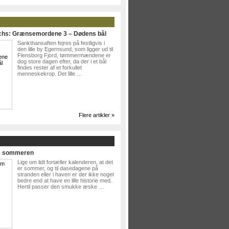
ichs: Grænsemordene 3 – Dødens bål
Sankthansaften fejres på festligvis i
den lille by Egernsund, som ligger ud til
Flensborg Fjord, tømmermændene er
dog store dagen efter, da der i et bål
findes rester af et forkullet
menneskekrop. Det lille …
Flere artikler »
Om sommeren
Lige om lidt fortæller kalenderen, at det
er sommer, og til dasedagene på
stranden eller i haven er der ikke noget
bedre end at have en lille historie med.
Hertil passer den smukke æske …