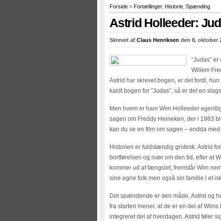
Forside
»
Fortællinger
,
Historie
,
Spænding
Astrid Holleeder: Ju
Skrevet af
Claus Henriksen
den 8. oktober 
“Judas” er 
Willem Fre
Astrid har skrevet bogen, er det fordi, hun
kaldt bogen for ”Judas”, så er det en slag
Men hvem er ham Wim Holleeder egentlig
sagen om Freddy Heineken, der i 1983 ble
kan du se en film om sagen – endda med
Historien er fuldstændig grotesk. Astrid 
bortførelsen og især om den tid, efter at 
kommer ud af fængslet, fremstår Wim nemli
sine egne folk men også sin familie i et is
Det spændende er den måde, Astrid og hend
fra starten mener, at de er en del af Wims
integreret del af hverdagen. Astrid føler s