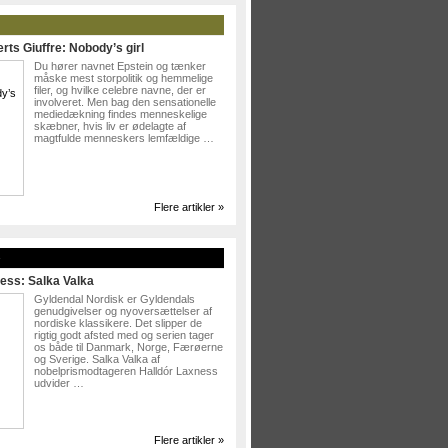
rts Giuffre: Nobody’s girl
Du hører navnet Epstein og tænker
måske mest storpolitik og hemmelige
filer, og hvilke celebre navne, der er
involveret. Men bag den sensationelle
mediedækning findes menneskelige
skæbner, hvis liv er ødelagte af
magtfulde menneskers lemfældige …
Flere artikler »
»
ess: Salka Valka
Gyldendal Nordisk er Gyldendals
genudgivelser og nyoversættelser af
nordiske klassikere. Det slipper de
rigtig godt afsted med og serien tager
os både til Danmark, Norge, Færøerne
og Sverige. Salka Valka af
nobelprismodtageren Halldór Laxness
udvider …
Flere artikler »