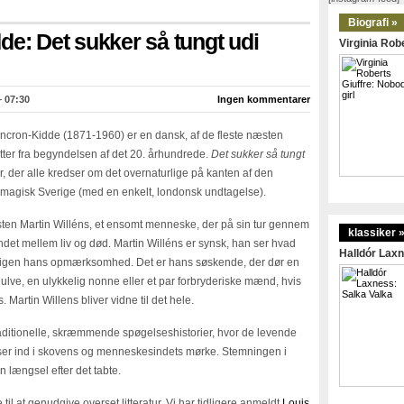
Biografi »
de: Det sukker så tungt udi
Virginia Robe
– 07:30
Ingen kommentarer
encron-Kidde (1871-1960) er en dansk, af de fleste næsten
atter fra begyndelsen af det 20. århundrede.
Det sukker så tungt
r, der alle kredser om det overnaturlige på kanten af den
og magisk Sverige (med en enkelt, londonsk undtagelse).
en Martin Willéns, et ensomt menneske, der på sin tur gennem
klassiker 
ndet mellem liv og død. Martin Willéns er synsk, han ser hvad
Halldór Laxn
g igen hans opmærksomhed. Det er hans søskende, der dør en
a ulve, en ulykkelig nonne eller et par forbryderiske mænd, hvis
Martin Willens bliver vidne til det hele.
raditionelle, skræmmende spøgelseshistorier, hvor de levende
ejser ind i skovens og menneskesindets mørke. Stemningen i
længsel efter det tabte.
il at genudgive overset litteratur. Vi har tidligere anmeldt
Louis