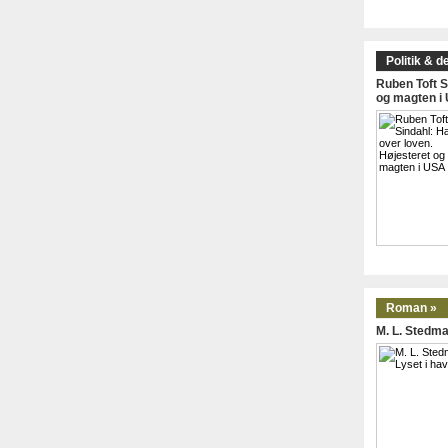
Politik & d
Ruben Toft S
og magten i
Roman »
M. L. Stedma