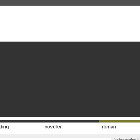
ding
noveller
roman
[instagram-feed]