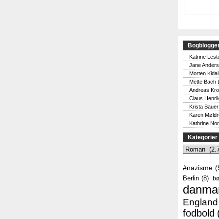
Bogblogge
Katrine Lest
Jane Ander
Morten Kidal
Mette Bach 
Andreas Kr
Claus Henri
Krista Bauer
Karen Møld
Kathrine No
Kategorier
Kategorier
#nazisme
(
Berlin
(8)
bø
danma
England
fodbold