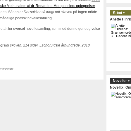
iske Methusalem af dr. Renard de Montpensiers optegnelser
ledes. Sådan er
Det sukker så tungt udi skoven
på ingen måde.
Krimi »
umådelige poetisk novellesamling.
Anette Hinr
ille alt for overset novellesamling, som med denne genudgivelse
ngt udi skoven. 214 sider, Escho/Sidste århundrede. 2018
ommentar.
Noveller »
Novellix: 