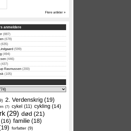
Flere artikler »
rs anmeldere
er
(887)
sen
(678)
(635)
Lindgaard
(599)
og
(494)
ksen
(446)
(437)
rup Rasmussen
(200)
rsk
(105)
2. Verdenskrig
(19)
9)
cykling
(14)
cykel
(11)
rn
(7)
rk
(29)
død
(21)
familie
(18)
(16)
(19)
forfatter
(9)