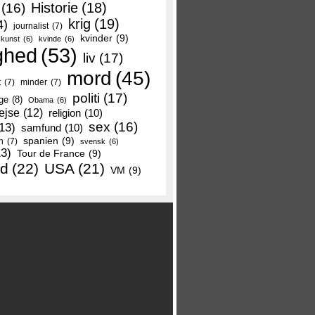
Historie
(18)
(16)
krig
(19)
4)
journalist
(7)
kvinder
(9)
kunst
(6)
kvinde
(6)
ghed
(53)
liv
(17)
mord
(45)
t
(7)
minder
(7)
politi
(17)
ge
(8)
Obama
(6)
ejse
(12)
religion
(10)
sex
(16)
13)
samfund
(10)
spanien
(9)
n
(7)
svensk
(6)
13)
Tour de France
(9)
nd
(22)
USA
(21)
VM
(9)