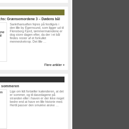
ichs: Grænsemordene 3 – Dødens bål
Sankthansaften fejres på festligvis i
den lille by Egernsund, som ligger ud til
Flensborg Fjord, tømmermændene er
dog store dagen efter, da der i et bål
findes rester af et forkullet
menneskekrop. Det lille …
Flere artikler »
Om sommeren
Lige om lidt fortæller kalenderen, at det
er sommer, og til dasedagene på
stranden eller i haven er der ikke noget
bedre end at have en lille historie med.
Hertil passer den smukke æske …