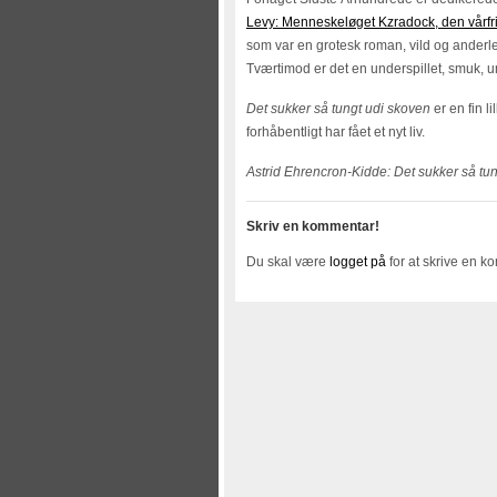
Levy: Menneskeløget Kzradock, den vårfr
som var en grotesk roman, vild og ander
Tværtimod er det en underspillet, smuk, 
Det sukker så tungt udi skoven
er en fin l
forhåbentligt har fået et nyt liv.
Astrid Ehrencron-Kidde: Det sukker så tu
Skriv en kommentar!
Du skal være
logget på
for at skrive en k