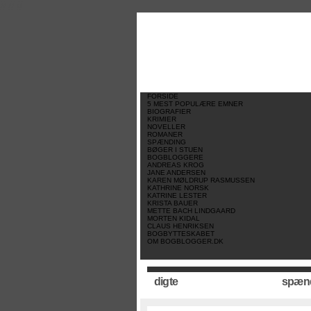
//
//
//
FORSIDE
5 MEST POPULÆRE EMNER
BIOGRAFIER
KRIMIER
NOVELLER
ROMANER
SPÆNDING
BØGER I STUEN
BOGBLOGGERE
ANDREAS KROG
JANE ANDERSEN
KAREN MØLDRUP RASMUSSEN
KATHRINE NORSK
KATRINE LESTER
KRISTA BAUER
METTE BACH LINDGAARD
MORTEN KIDAL
CLAUS HENRIKSEN
BOGBYTTESKABET
OM BOGBLOGGER.DK
digte
spæn