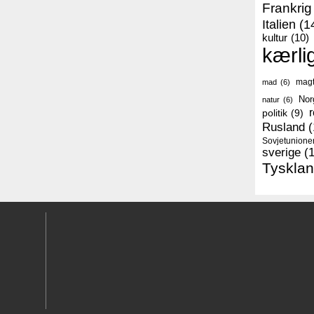
Frankrig
Italien
(1
kultur
(10)
kærli
mag
mad
(6)
Nor
natur
(6)
r
politik
(9)
Rusland
(
Sovjetunione
sverige
(
Tyskla