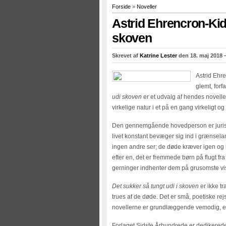
Forside
»
Noveller
Astrid Ehrencron-Kid
skoven
Skrevet af
Katrine Lester
den 18. maj 2018 
Astrid Ehr
glemt, forf
udi skoven
er et udvalg af hendes novelle
virkelige natur i et på en gang virkeligt 
Den gennemgående hovedperson er jurist
livet konstant bevæger sig ind i grænsela
ingen andre ser; de døde kræver igen o
efter en, det er fremmede børn på flugt fr
gerninger indhenter dem på grusomste vis. 
Det sukker så tungt udi i skoven
er ikke t
trues af de døde. Det er små, poetiske r
novellerne er grundlæggende vemodig, en 
Forlaget Sidste Århundrede er dedikerede t