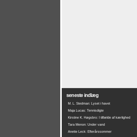
seneste indlæg
M. L. Stedman: Lyset i havet
Maja Lucas: Tennisdigte
Kirstine K. Høgsbro: I tilfælde af kærlighed
Tara Menon: Under vand
Anette Leck: Efterårssommer