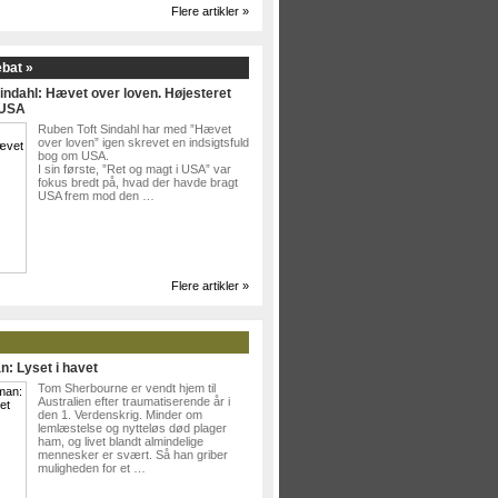
Flere artikler »
ebat »
indahl: Hævet over loven. Højesteret
 USA
Ruben Toft Sindahl har med ”Hævet
over loven” igen skrevet en indsigtsfuld
bog om USA.
I sin første, ”Ret og magt i USA” var
fokus bredt på, hvad der havde bragt
USA frem mod den …
Flere artikler »
n: Lyset i havet
Tom Sherbourne er vendt hjem til
Australien efter traumatiserende år i
den 1. Verdenskrig. Minder om
lemlæstelse og nytteløs død plager
ham, og livet blandt almindelige
mennesker er svært. Så han griber
muligheden for et …