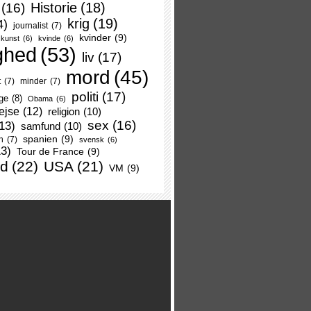
Historie
(18)
(16)
krig
(19)
4)
journalist
(7)
kvinder
(9)
kunst
(6)
kvinde
(6)
ghed
(53)
liv
(17)
mord
(45)
t
(7)
minder
(7)
politi
(17)
ge
(8)
Obama
(6)
ejse
(12)
religion
(10)
sex
(16)
13)
samfund
(10)
spanien
(9)
n
(7)
svensk
(6)
13)
Tour de France
(9)
nd
(22)
USA
(21)
VM
(9)