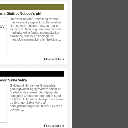
rts Giuffre: Nobody’s girl
Du hører navnet Epstein og tænker
måske mest storpolitik og hemmelige
filer, og hvilke celebre navne, der er
involveret. Men bag den sensationelle
mediedækning findes menneskelige
skæbner, hvis liv er ødelagte af
magtfulde menneskers lemfældige …
Flere artikler »
»
ess: Salka Valka
Gyldendal Nordisk er Gyldendals
genudgivelser og nyoversættelser af
nordiske klassikere. Det slipper de
rigtig godt afsted med og serien tager
os både til Danmark, Norge, Færøerne
og Sverige. Salka Valka af
nobelprismodtageren Halldór Laxness
udvider …
Flere artikler »