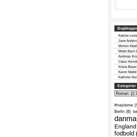
Bogblogge
Katrine Lest
Jane Ander
Morten Kidal
Mette Bach 
Andreas Kr
Claus Henri
Krista Bauer
Karen Møld
Kathrine No
Kategorier
Kategorier
#nazisme
(
Berlin
(8)
bø
danma
England
fodbold