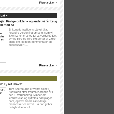
Flere artikler »
ebat »
jlø: Pinlige onkler – og andet vi får brug
tid med AI
Er kunstig intelligens på vej til at
forandre verden i et omfang, som vi
ikke har en chance for at vurdere? Det
synes flere og flere eksperter at være
enige om, og tech-kommentator og
podcastvært …
Flere artikler »
n: Lyset i havet
Tom Sherbourne er vendt hjem til
Australien efter traumatiserende år i
den 1. Verdenskrig. Minder om
lemlæstelse og nytteløs død plager
ham, og livet blandt almindelige
mennesker er svært. Så han griber
muligheden for et …