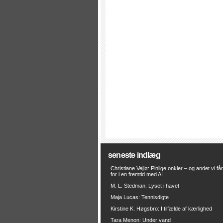
seneste indlæg
Christiane Vejlø: Pinlige onkler – og andet vi få
for i en fremtid med AI
M. L. Stedman: Lyset i havet
Maja Lucas: Tennisdigte
Kirstine K. Høgsbro: I tilfælde af kærlighed
Tara Menon: Under vand