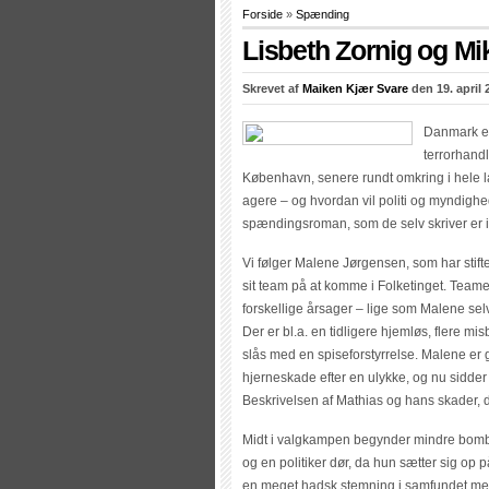
Forside
»
Spænding
Lisbeth Zornig og M
Skrevet af
Maiken Kjær Svare
den 19. april 
Danmark er 
terrorhandl
København, senere rundt omkring i hele la
agere – og hvordan vil politi og myndigh
spændingsroman, som de selv skriver er in
Vi følger Malene Jørgensen, som har stif
sit team på at komme i Folketinget. Teame
forskellige årsager – lige som Malene sel
Der er bl.a. en tidligere hjemløs, flere m
slås med en spiseforstyrrelse. Malene er 
hjerneskade efter en ulykke, og nu sidder 
Beskrivelsen af Mathias og hans skader, de
Midt i valgkampen begynder mindre bombe
og en politiker dør, da hun sætter sig op
en meget hadsk stemning i samfundet mell