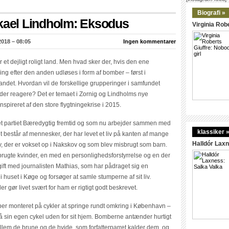
Biografi »
ikael Lindholm: Eksodus
Virginia Robe
2018 – 08:05
Ingen kommentarer
et dejligt roligt land. Men hvad sker der, hvis den ene
ing efter den anden udløses i form af bomber – først i
ndet. Hvordan vil de forskellige grupperinger i samfundet
eder reagere? Det er temaet i Zornig og Lindholms nye
spireret af den store flygtningekrise i 2015.
tet partiet Bæredygtig fremtid og som nu arbejder sammen med
klassiker 
t består af mennesker, der har levet et liv på kanten af mange
Halldór Laxn
v, der er vokset op i Nakskov og som blev misbrugt som barn.
isbrugte kvinder, en med en personlighedsforstyrrelse og en der
gift med journalisten Mathias, som har pådraget sig en
i huset i Køge og forsøger at samle stumperne af sit liv.
r gør livet svært for ham er rigtigt godt beskrevet.
r monteret på cykler at springe rundt omkring i København –
 på sin egen cykel uden for sit hjem. Bomberne antænder hurtigt
em de brune og de hvide, som forfatterparret kalder dem, og