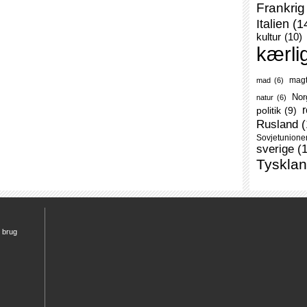
Frankrig
Italien
(1
kultur
(10)
kærli
mag
mad
(6)
Nor
natur
(6)
r
politik
(9)
Rusland
(
Sovjetunione
sverige
(
Tyskla
r brug