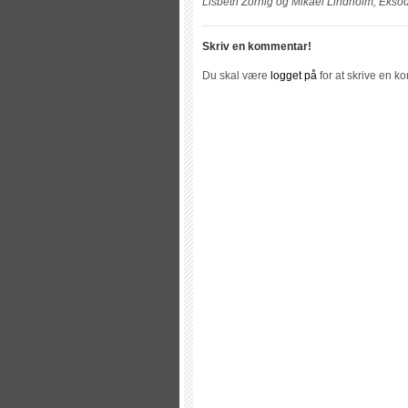
Lisbeth Zornig og Mikael Lindholm, Eksodu
Skriv en kommentar!
Du skal være
logget på
for at skrive en k