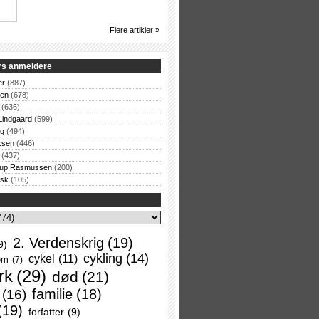
Flere artikler »
rs anmeldere
er
(887)
sen
(678)
(636)
Lindgaard
(599)
og
(494)
ksen
(446)
(437)
rup Rasmussen
(200)
rsk
(105)
2. Verdenskrig
(19)
9)
cykling
(14)
cykel
(11)
rn
(7)
rk
(29)
død
(21)
familie
(18)
(16)
(19)
forfatter
(9)