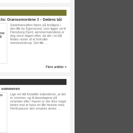
ichs: Grænsemordene 3 – Dødens bål
Sankthansaften fejres på festligvis i
den lille by Egernsund, som ligger ud til
Flensborg Fjord, tømmermændene er
dog store dagen efter, da der i et bål
findes rester af et forkullet
menneskekrop. Det lille …
Flere artikler »
Om sommeren
Lige om lidt fortæller kalenderen, at det
er sommer, og til dasedagene på
stranden eller i haven er der ikke noget
bedre end at have en lille historie med.
Hertil passer den smukke æske …