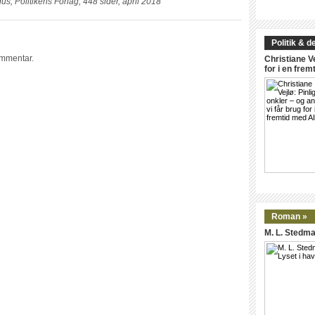
s, Politikens Forlag, 448 sider, april 2018
Politik & d
ommentar.
Christiane Ve
for i en frem
Roman »
M. L. Stedma