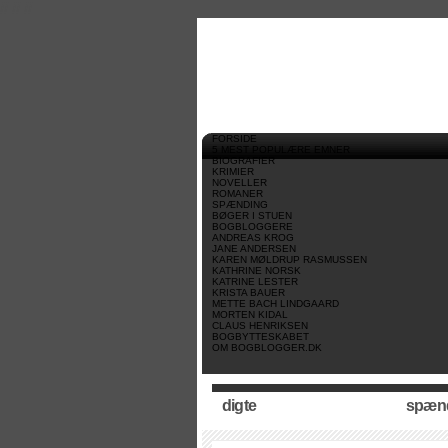
//
//
//
FORSIDE
5 MEST POPULÆRE EMNER
BIOGRAFIER
KRIMIER
NOVELLER
ROMANER
SPÆNDING
BØGER I STUEN
BOGBLOGGERE
ANDREAS KROG
JANE ANDERSEN
KAREN MØLDRUP RASMUSSEN
KATHRINE NORSK
KATRINE LESTER
KRISTA BAUER
METTE BACH LINDGAARD
MORTEN KIDAL
CLAUS HENRIKSEN
BOGBYTTESKABET
OM BOGBLOGGER.DK
digte
spæn