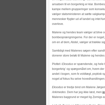
ansatsen til en borgerkrig er klar. Bombe
kampe mellem grupperinger som konsekven
vælger statsministeren at sætte valgkamp
mennesker flygter ud af landet og intet fu
overleve.
Malene og hendes team vælger at blive og
bombesprængningerne. For der er noget, s
om en af dem, Abdel, vælger at trække sig
Samtidigt med Malenes søgen efter sandh
donerer store beløb til Malene og hendes p
Plottet i
Eksodus
er spændende, og hele t
borgerkrig’ og spørgsmålet om, hvem der
andet i bogen, som fx voldtægt, psykisk s
noget af fokus fra selve hovedhandlingen
Eksodus
er tredje bind om Malene Jørgen
Arkimedes
. Dem har jeg ikke læst, men
j
Malenes baggrund er meget lig Zornigs e