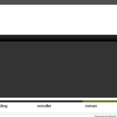
ding
noveller
roman
[instagram-feed]