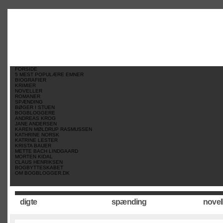
//
//
//
FORSIDE
5 MEST POPULÆRE EMNER
BIOGRAFIER
KRIMIER
NOVELLER
ROMANER
SPÆNDING
BØGER I STUEN
BOGBLOGGERE
ANDREAS KROG
JANE ANDERSEN
KAREN MØLDRUP RASMUSSEN
KATHRINE NORSK
KATRINE LESTER
KRISTA BAUER
METTE BACH LINDGAARD
MORTEN KIDAL
CLAUS HENRIKSEN
BOGBYTTESKABET
OM BOGBLOGGER.DK
digte
spænding
novel