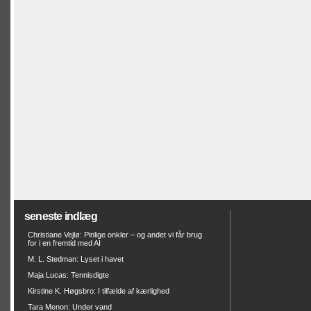
seneste indlæg
Christiane Vejlø: Pinlige onkler – og andet vi får brug
for i en fremtid med AI
M. L. Stedman: Lyset i havet
Maja Lucas: Tennisdigte
Kirstine K. Høgsbro: I tilfælde af kærlighed
Tara Menon: Under vand