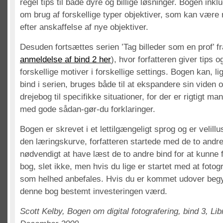
regel tips til både dyre og billige løsninger. Bogen inkl
om brug af forskellige typer objektiver, som kan være n
efter anskaffelse af nye objektiver.
Desuden fortsættes serien ’Tag billeder som en prof’ fra
anmeldelse af bind 2 her
), hvor forfatteren giver tips og
forskellige motiver i forskellige settings. Bogen kan, l
bind i serien, bruges både til at ekspandere sin viden 
drejebog til specifikke situationer, for der er rigtigt 
med gode sådan-gør-du forklaringer.
Bogen er skrevet i et lettilgængeligt sprog og er velillus
den læringskurve, forfatteren startede med de to andre
nødvendigt at have læst de to andre bind for at kunne
bog, slet ikke, men hvis du lige er startet med at fotog
som helhed anbefales. Hvis du er kommet udover begy
denne bog bestemt investeringen værd.
Scott Kelby, Bogen om digital fotografering, bind 3, Libr