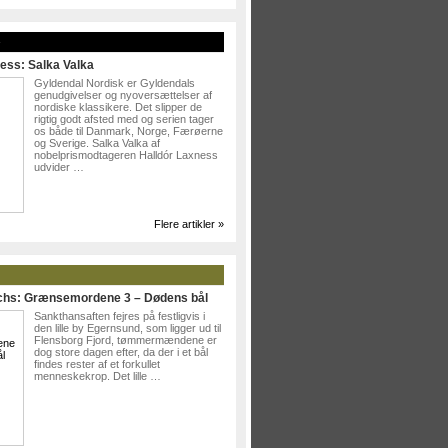
»
ess: Salka Valka
Gyldendal Nordisk er Gyldendals
genudgivelser og nyoversættelser af
nordiske klassikere. Det slipper de
rigtig godt afsted med og serien tager
os både til Danmark, Norge, Færøerne
og Sverige. Salka Valka af
nobelprismodtageren Halldór Laxness
udvider …
Flere artikler »
ichs: Grænsemordene 3 – Dødens bål
Sankthansaften fejres på festligvis i
den lille by Egernsund, som ligger ud til
Flensborg Fjord, tømmermændene er
dog store dagen efter, da der i et bål
findes rester af et forkullet
menneskekrop. Det lille …