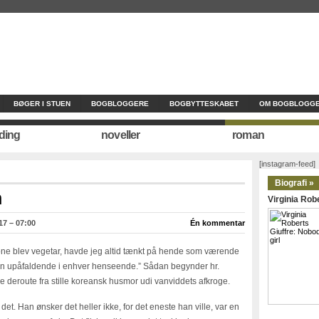
BØGER I STUEN
BOGBLOGGERE
BOGBYTTESKABET
OM BOGBLOGGE
ding
noveller
roman
[instagram-feed]
Biografi »
n
Virginia Robe
17 – 07:00
Én kommentar
one blev vegetar, havde jeg altid tænkt på hende som værende
 upåfaldende i enhver henseende.” Sådan begynder hr.
 deroute fra stille koreansk husmor udi vanviddets afkroge.
 det. Han ønsker det heller ikke, for det eneste han ville, var en