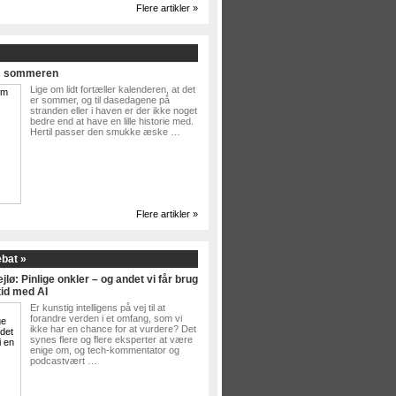
Flere artikler »
Om sommeren
Lige om lidt fortæller kalenderen, at det
er sommer, og til dasedagene på
stranden eller i haven er der ikke noget
bedre end at have en lille historie med.
Hertil passer den smukke æske …
Flere artikler »
ebat »
jlø: Pinlige onkler – og andet vi får brug
tid med AI
Er kunstig intelligens på vej til at
forandre verden i et omfang, som vi
ikke har en chance for at vurdere? Det
synes flere og flere eksperter at være
enige om, og tech-kommentator og
podcastvært …