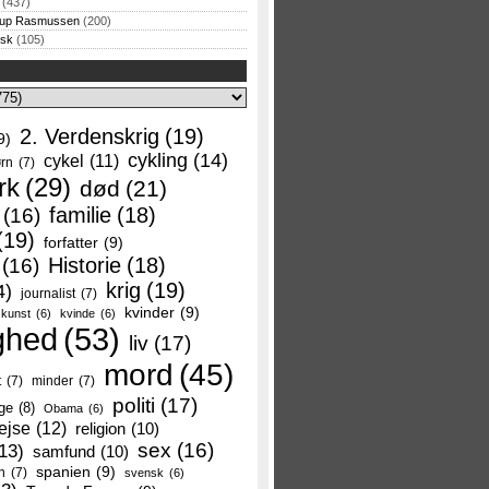
(437)
rup Rasmussen
(200)
rsk
(105)
2. Verdenskrig
(19)
9)
cykling
(14)
cykel
(11)
rn
(7)
rk
(29)
død
(21)
familie
(18)
(16)
(19)
forfatter
(9)
Historie
(18)
(16)
krig
(19)
4)
journalist
(7)
kvinder
(9)
kunst
(6)
kvinde
(6)
ghed
(53)
liv
(17)
mord
(45)
t
(7)
minder
(7)
politi
(17)
ge
(8)
Obama
(6)
ejse
(12)
religion
(10)
sex
(16)
13)
samfund
(10)
spanien
(9)
n
(7)
svensk
(6)