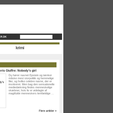
R.DK
krimi
rts Giuffre: Nobody’s girl
Du hører navnet Epstein og tænker
måske mest storpolitik og hemmelige
filer, og hvilke celebre navne, der er
involveret. Men bag den sensationelle
mediedækning findes menneskelige
skæbner, hvis liv er ødelagte af
magtfulde menneskers lemfældige …
Flere artikler »