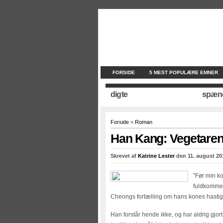
//
//
//
FORSIDE
5 MEST POPULÆRE EMNER
digte
spæn
Forside
»
Roman
Han Kang: Vegetare
Skrevet af
Katrine Lester
den 11. august 20
”Før min k
fuldkommen
Cheongs fortælling om hans kones hastige
Han forstår hende ikke, og har aldrig gjort