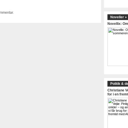
ommentar.
Noveller »
Novellix: 
Politik & d
Christiane Ve
for i en frem