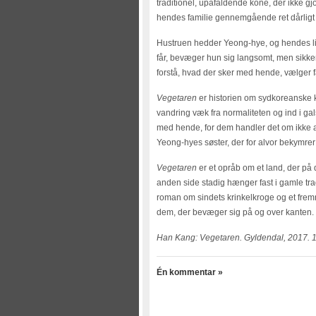
traditionel, upåfaldende kone, der ikke gj
hendes familie gennemgående ret dårligt
Hustruen hedder Yeong-hye, og hendes li
får, bevæger hun sig langsomt, men sikkert
forstå, hvad der sker med hende, vælger f
Vegetaren
er historien om sydkoreanske
vandring væk fra normaliteten og ind i 
med hende, for dem handler det om ikke a
Yeong-hyes søster, der for alvor bekymre
Vegetaren
er et opråb om et land, der på
anden side stadig hænger fast i gamle tra
roman om sindets krinkelkroge og et fremm
dem, der bevæger sig på og over kanten.
Han Kang: Vegetaren. Gyldendal, 2017. 1
Én kommentar »