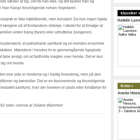
orde væsen af sig. Det fik han ikke, og det tackler han og
 i Han Kangs foruroligende roman
Vegetaren
.
klassiker 
vsoprør er ikke højtråbende, men konstant. Da hun ingen hjælp
Halldór Laxn
 længere ud af forstandens vildveje. I stedet for at forsøge at
amilien enten tvang (faren) eller udnyttelse (svogeren).
 knudemænd, et patriarkalsk samfund og en kvindes ensomme
galskaben. Mændene i hendes liv er gennemgående ligeglade
t tabe ansigt, om at fastholde magten over hende. Det er kun
r sig om hende.
 den ene side er moderne og i hastig forandring, men på den
ditioner og kønsroller. Det er en fascinerende og foruroligende
Krimi »
edartet samfund, hvor der hverken er plads eller forståelse for
Anette Hinr
92 sider, oversat af Juliane Wammen