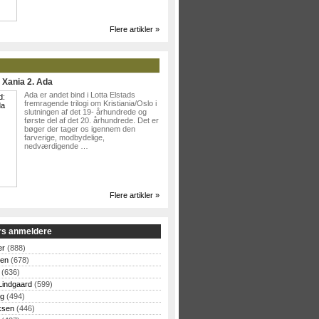
Flere artikler »
: Xania 2. Ada
Ada er andet bind i Lotta Elstads
fremragende trilogi om Kristiania/Oslo i
slutningen af det 19- århundrede og
første del af det 20. århundrede. Det er
bøger der tager os igennem den
farverige, modbydelige,
nedværdigende …
Flere artikler »
rs anmeldere
er
(888)
sen
(678)
(636)
Lindgaard
(599)
og
(494)
ksen
(446)