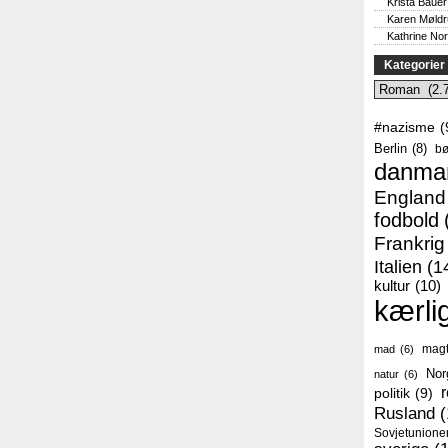
Krista Bauer
Karen Møld
Kathrine No
Kategorier
Kategorier
#nazisme
(
Berlin
(8)
bø
danma
England
fodbold
Frankrig
Italien
(1
kultur
(10)
kærli
mag
mad
(6)
Nor
natur
(6)
r
politik
(9)
Rusland
(
Sovjetunione