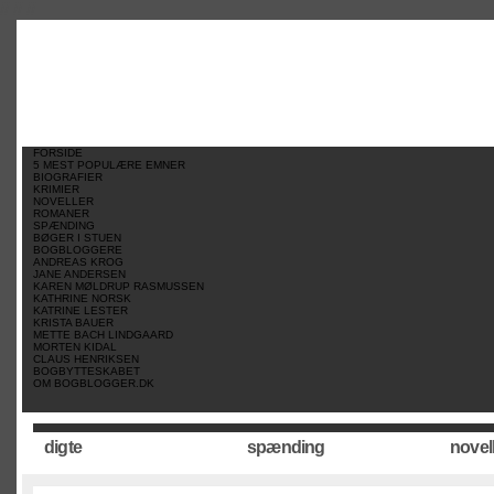
//
//
//
FORSIDE
5 MEST POPULÆRE EMNER
BIOGRAFIER
KRIMIER
NOVELLER
ROMANER
SPÆNDING
BØGER I STUEN
BOGBLOGGERE
ANDREAS KROG
JANE ANDERSEN
KAREN MØLDRUP RASMUSSEN
KATHRINE NORSK
KATRINE LESTER
KRISTA BAUER
METTE BACH LINDGAARD
MORTEN KIDAL
CLAUS HENRIKSEN
BOGBYTTESKABET
OM BOGBLOGGER.DK
digte
spænding
novel