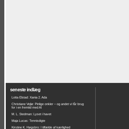
seneste indlæg
Lotta Elstad: Xania 2. Ada
Christiane Vejlø: Pinlige onkler – og andet vi får brug
for i en fremtid med AI
M. L. Stedman: Lyset i havet
Maja Lucas: Tennisdigte
Kirstine K. Høgsbro: I tilfælde af kærlighed