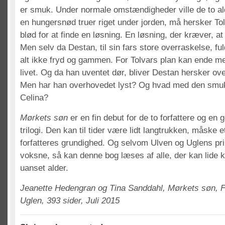
er smuk. Under normale omstændigheder ville de to a
en hungersnød truer riget under jorden, må hersker To
blød for at finde en løsning. En løsning, der kræver, at
Men selv da Destan, til sin fars store overraskelse, fu
alt ikke fryd og gammen. For Tolvars plan kan ende me
livet. Og da han uventet dør, bliver Destan hersker ove
Men har han overhovedet lyst? Og hvad med den smu
Celina?
Mørkets søn
er en fin debut for de to forfattere og en 
trilogi. Den kan til tider være lidt langtrukken, måske e
forfatteres grundighed. Og selvom Ulven og Uglens p
voksne, så kan denne bog læses af alle, der kan lide k
uanset alder.
Jeanette Hedengran og Tina Sanddahl, Mørkets søn, F
Uglen, 393 sider, Juli 2015