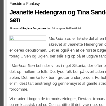
Forside
»
Fantasy
Jeanette Hedengran og Tina Sand
søn
Skrevet af
Regitze Jørgensen
den 20. august 2015 – 07:08
Mørkets søn
er første del af en f
skrevet af Jeanette Hedengran 
er deres debutroman. Det er også en af de første bøger
forlag Ulven og Uglen, der slår sig op på at udgive fant
I
Mørkets Søn
befinder vi os i riget Sikania, der efter
delt op mellem to folk. Det lyse folk bor på overfladen
solen. Det mørke folk bor i grotter under jorden. Forho
er mildest talt anstrengt og gennemsyret af gamle stri
fordomme.
Vi møder i bogen de to modsætninger, Destan, tronarvi
og en klassisk rod og Celina, ditto til det lyse rige, o