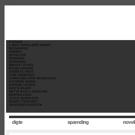
//
//
//
FORSIDE
5 MEST POPULÆRE EMNER
BIOGRAFIER
KRIMIER
NOVELLER
ROMANER
SPÆNDING
BØGER I STUEN
BOGBLOGGERE
ANDREAS KROG
JANE ANDERSEN
KAREN MØLDRUP RASMUSSEN
KATHRINE NORSK
KATRINE LESTER
KRISTA BAUER
METTE BACH LINDGAARD
MORTEN KIDAL
CLAUS HENRIKSEN
BOGBYTTESKABET
OM BOGBLOGGER.DK
digte
spænding
novel