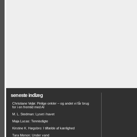
seneste indlæg
Christiane Vejlø: Pinlige onkler – og andet vi får brug
for i en fremtid med AI
M. L. Stedman: Lyset i havet
Maja Lucas: Tennisdigte
Kirstine K. Høgsbro: I tilfælde af kærlighed
Tara Menon: Under vand