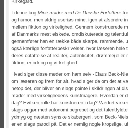
Kirkegård.
I denne bog
Mine møder med De Danske Forfattere
for
og humor, men aldrig useriøs mine, igen at afsondre 
mellem fiktion og virkelighed. Gennem konstruerede
af Danmarks mest elskede, omdiskuterede og talentful
gennemfører han en række både skarpe, rammende, 
også kærlige forfatterbeskrivelser, hvor læseren hele
deres opfattelse af realiter, autenticitet, drømme(eller
fiktion, erindring og virkelighed.
Hvad siger disse møder om ham selv -Claus Beck-Niel
om læseren og frem for alt, hvad siger de om det at væ
netop det, der bliver en slags pointe i skildringen af d
møder med virkelighedens kunstmagere. Hvordan er det
dag? Hvilken rolle har kunstneren i dag? Værket virk
slags opgør med autonomi begrebet og det talentfyldte,
ydmyg og næsten synske skabergeni, som Beck-Nielse
er en slags parodi på. Det er nemlig nogle kropslige, u