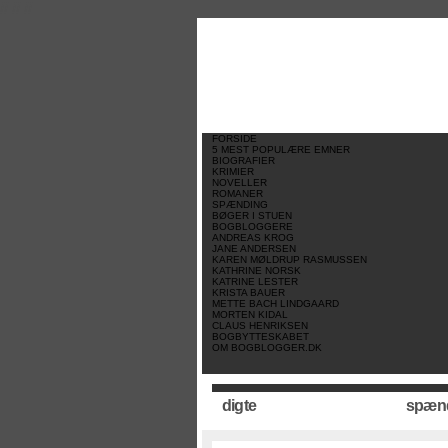
//
//
//
FORSIDE
5 MEST POPULÆRE EMNER
BIOGRAFIER
KRIMIER
NOVELLER
ROMANER
SPÆNDING
BØGER I STUEN
BOGBLOGGERE
ANDREAS KROG
JANE ANDERSEN
KAREN MØLDRUP RASMUSSEN
KATHRINE NORSK
KATRINE LESTER
KRISTA BAUER
METTE BACH LINDGAARD
MORTEN KIDAL
CLAUS HENRIKSEN
BOGBYTTESKABET
OM BOGBLOGGER.DK
digte
spæn