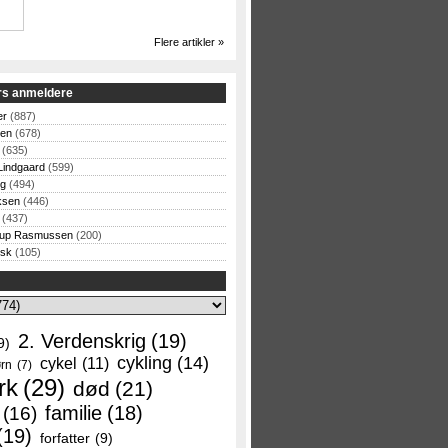
Flere artikler »
rs anmeldere
er
(887)
sen
(678)
(635)
Lindgaard
(599)
og
(494)
ksen
(446)
(437)
rup Rasmussen
(200)
rsk
(105)
2. Verdenskrig
(19)
9)
cykling
(14)
cykel
(11)
rn
(7)
rk
(29)
død
(21)
familie
(18)
(16)
(19)
forfatter
(9)