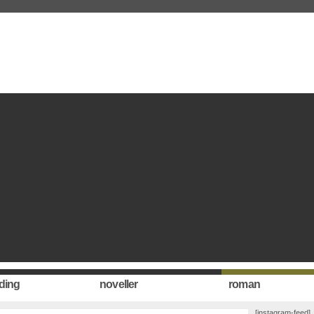
ding
noveller
roman
[instagram-feed]