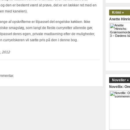
g den er bestemt værd at prøve, det er en lækker ret med en
igen med kanelen).
Krimi »
Anette Hinr
nge af opskrifterne er tilpasset det engelske køkken. Ikke
elske smagsløg, som langt de fleste curryretter allerede gør,
lpasset deres egen, private madlavning efter de muligheder,
men curryelskeren vil sætte pris på den i denne bog.
s, 2012
ommentar.
Noveller »
Novellix: 