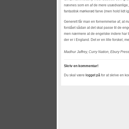
nævnes som en af de mere usædvanlige, o
fantastisk mørkerød farve (men hold lidt 
Generelt får man en fornemmelse af, at ma
forstået sådan at det skal passe til de eng
men nærmere at de engelske indere har ti
der er i England. Det er en lille forskel, 
Madhur Jaffrey, Curry Nation, Ebury Pres
Skriv en kommentar!
Du skal være
logget på
for at skrive en k