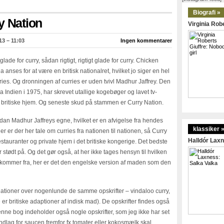
Biografi »
y Nation
Virginia Robe
13 – 11:03
Ingen kommentarer
glade for curry, sådan rigtigt, rigtigt glade for curry. Chicken
a anses for at være en britisk nationalret, hvilket jo siger en hel
rries. Og dronningen af curries er uden tvivl Madhur Jaffrey. Den
 Indien i 1975, har skrevet utallige kogebøger og lavet tv-
e britiske hjem. Og seneste skud på stammen er Curry Nation.
ådan Madhur Jaffreys egne, hvilket er en afvigelse fra hendes
klassiker 
 er der her tale om curries fra nationen til nationen, så Curry
Halldór Laxn
estauranter og private hjem i det britiske kongerige. Det bedste
er stødt på. Og det gør også, at her ikke tages hensyn til hvilken
kommer fra, her er det den engelske version af maden som den
ationer over nogenlunde de samme opskrifter – vindaloo curry,
 er britiske adaptioner af indisk mad). De opskrifter findes også
nne bog indeholder også nogle opskrifter, som jeg ikke har set
lag for saucen fremfor fx tomater eller kokosmælk skal