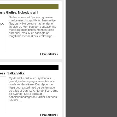
rts Giuffre: Nobody’s girl
Du hører navnet Epstein og tænker
måske mest storpolitik og hemmelige
filer, og hvilke celebre navne, der er
involveret. Men bag den sensationelle
mediedækning findes menneskelige
skæbner, hvis liv er ødelagte af
magtfulde menneskers lemfældige …
Flere artikler »
»
ess: Salka Valka
Gyldendal Nordisk er Gyldendals
genudgivelser og nyoversættelser af
nordiske klassikere. Det slipper de
rigtig godt afsted med og serien tager
os både til Danmark, Norge, Færøerne
og Sverige. Salka Valka af
nobelprismodtageren Halldór Laxness
udvider …
Flere artikler »