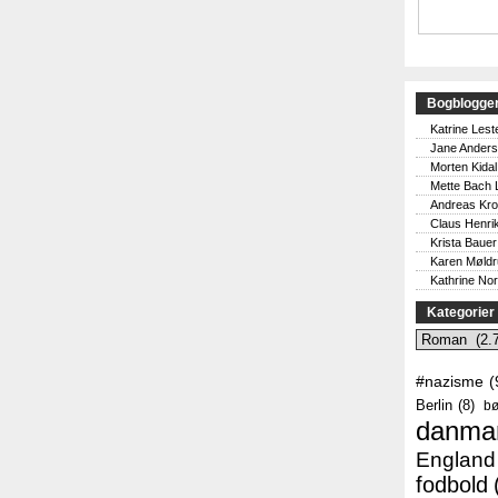
Bogblogge
Katrine Lest
Jane Ander
Morten Kidal
Mette Bach 
Andreas Kr
Claus Henri
Krista Bauer
Karen Møld
Kathrine No
Kategorier
Kategorier
#nazisme
(
Berlin
(8)
bø
danma
England
fodbold