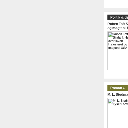
Politik & d
Ruben Toft S
og magten i
Roman »
M. L. Stedma