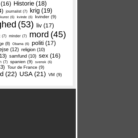
Historie
(18)
(16)
krig
(19)
4)
journalist
(7)
kvinder
(9)
kunst
(6)
kvinde
(6)
ghed
(53)
liv
(17)
mord
(45)
t
(7)
minder
(7)
politi
(17)
ge
(8)
Obama
(6)
ejse
(12)
religion
(10)
sex
(16)
13)
samfund
(10)
spanien
(9)
n
(7)
svensk
(6)
13)
Tour de France
(9)
nd
(22)
USA
(21)
VM
(9)