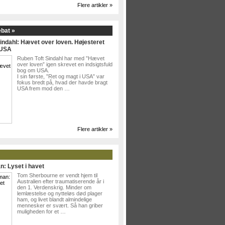
Flere artikler »
ebat »
indahl: Hævet over loven. Højesteret
 USA
Ruben Toft Sindahl har med ”Hævet
over loven” igen skrevet en indsigtsfuld
bog om USA.
I sin første, ”Ret og magt i USA” var
fokus bredt på, hvad der havde bragt
USA frem mod den …
Flere artikler »
n: Lyset i havet
Tom Sherbourne er vendt hjem til
Australien efter traumatiserende år i
den 1. Verdenskrig. Minder om
lemlæstelse og nytteløs død plager
ham, og livet blandt almindelige
mennesker er svært. Så han griber
muligheden for et …