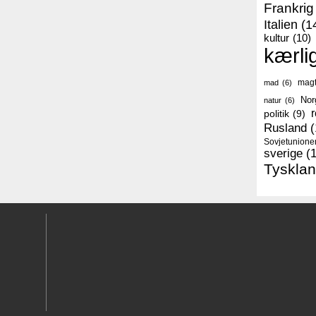
Frankrig
Italien
(1
kultur
(10)
kærli
mag
mad
(6)
Nor
natur
(6)
r
politik
(9)
Rusland
(
Sovjetunione
sverige
(
Tyskla