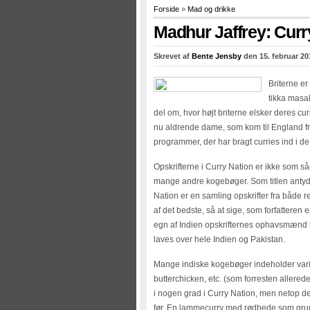
Forside
»
Mad og drikke
Madhur Jaffrey: Curr
Skrevet af
Bente Jensby
den 15. februar 20
Briterne er 
tikka masal
del om, hvor højt briterne elsker deres cu
nu aldrende dame, som kom til England fra
programmer, der har bragt curries ind i d
Opskrifterne i Curry Nation er ikke som s
mange andre kogebøger. Som titlen antyder
Nation er en samling opskrifter fra både r
af det bedste, så at sige, som forfatteren 
egn af Indien opskrifternes ophavsmænd 
laves over hele Indien og Pakistan.
Mange indiske kogebøger indeholder vari
butterchicken, etc. (som forresten allerede
i nogen grad i Curry Nation, men netop de
før. En lammecurry med rødbede som grund