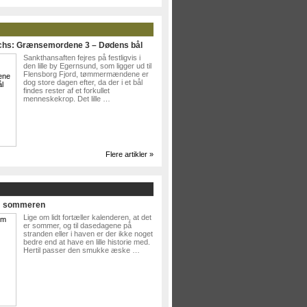
ichs: Grænsemordene 3 – Dødens bål
Sankthansaften fejres på festligvis i
den lille by Egernsund, som ligger ud til
Flensborg Fjord, tømmermændene er
dog store dagen efter, da der i et bål
findes rester af et forkullet
menneskekrop. Det lille …
Flere artikler »
Om sommeren
Lige om lidt fortæller kalenderen, at det
er sommer, og til dasedagene på
stranden eller i haven er der ikke noget
bedre end at have en lille historie med.
Hertil passer den smukke æske …