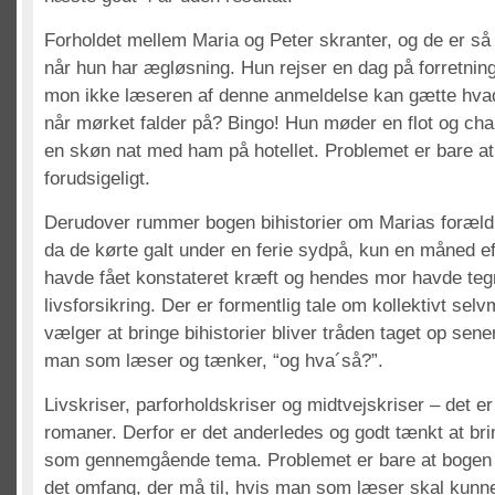
Forholdet mellem Maria og Peter skranter, og de er s
når hun har ægløsning. Hun rejser en dag på forretning
mon ikke læseren af denne anmeldelse kan gætte hvad 
når mørket falder på? Bingo! Hun møder en flot og cha
en skøn nat med ham på hotellet. Problemet er bare at p
forudsigeligt.
Derudover rummer bogen bihistorier om Marias forældre
da de kørte galt under en ferie sydpå, kun en måned ef
havde fået konstateret kræft og hendes mor havde teg
livsforsikring. Der er formentlig tale om kollektivt selv
vælger at bringe bihistorier bliver tråden taget op sen
man som læser og tænker, “og hva´så?”.
Livskriser, parforholdskriser og midtvejskriser – det er 
romaner. Derfor er det anderledes og godt tænkt at br
som gennemgående tema. Problemet er bare at bogen i
det omfang, der må til, hvis man som læser skal kunn