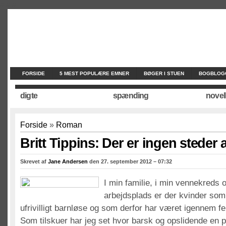
//
//
//
FORSIDE
5 MEST POPULÆRE EMNER
BØGER I STUEN
BOGBLOG
digte
spænding
novel
Forside
»
Roman
Britt Tippins: Der er ingen steder
Skrevet af
Jane Andersen
den 27. september 2012 – 07:32
I min familie, i min vennekreds 
arbejdsplads er der kvinder som 
ufrivilligt barnløse og som derfor har været igennem fer
Som tilskuer har jeg set hvor barsk og opslidende en 