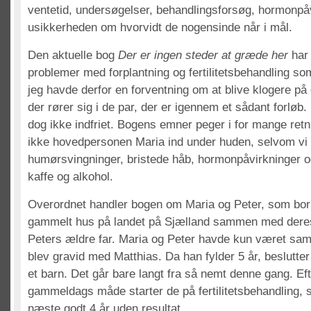
ventetid, undersøgelser, behandlingsforsøg, hormonpå
usikkerheden om hvorvidt de nogensinde når i mål.
Den aktuelle bog
Der er ingen steder at græde her
har
problemer med forplantning og fertilitetsbehandling s
jeg havde derfor en forventning om at blive klogere på 
der rører sig i de par, der er igennem et sådant forløb.
dog ikke indfriet. Bogens emner peger i for mange retnin
ikke hovedpersonen Maria ind under huden, selvom vi
humørsvingninger, bristede håb, hormonpåvirkninger o
kaffe og alkohol.
Overordnet handler bogen om Maria og Peter, som bor
gammelt hus på landet på Sjælland sammen med dere
Peters ældre far. Maria og Peter havde kun været sam
blev gravid med Matthias. Da han fylder 5 år, beslutter
et barn. Det går bare langt fra så nemt denne gang. Eft
gammeldags måde starter de på fertilitetsbehandling, 
næste godt 4 år uden resultat.