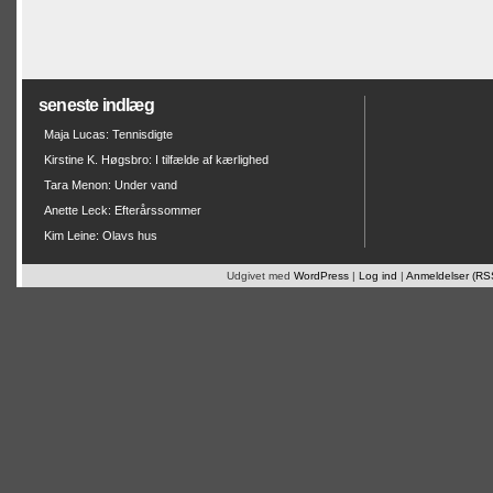
seneste indlæg
Maja Lucas: Tennisdigte
Kirstine K. Høgsbro: I tilfælde af kærlighed
Tara Menon: Under vand
Anette Leck: Efterårssommer
Kim Leine: Olavs hus
Udgivet med
WordPress
|
Log ind
|
Anmeldelser (RS