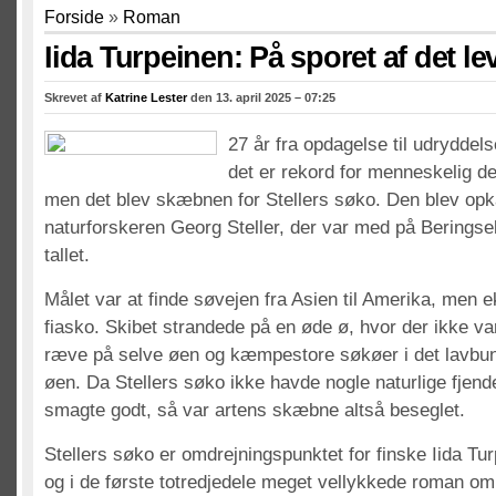
Forside
»
Roman
Iida Turpeinen: På sporet af det l
Skrevet af
Katrine Lester
den 13. april 2025 – 07:25
27 år fra opdagelse til udryddel
det er rekord for menneskelig des
men det blev skæbnen for Stellers søko. Den blev opka
naturforskeren Georg Steller, der var med på Beringse
tallet.
Målet var at finde søvejen fra Asien til Amerika, men 
fiasko. Skibet strandede på en øde ø, hvor der ikke v
ræve på selve øen og kæmpestore søkøer i det lavbu
øen. Da Stellers søko ikke havde nogle naturlige fjen
smagte godt, så var artens skæbne altså beseglet.
Stellers søko er omdrejningspunktet for finske Iida Tu
og i de første totredjedele meget vellykkede roman o