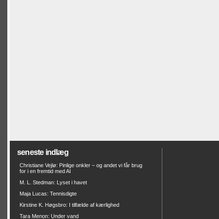
seneste indlæg
Christiane Vejlø: Pinlige onkler – og andet vi får brug
for i en fremtid med AI
M. L. Stedman: Lyset i havet
Maja Lucas: Tennisdigte
Kirstine K. Høgsbro: I tilfælde af kærlighed
Tara Menon: Under vand