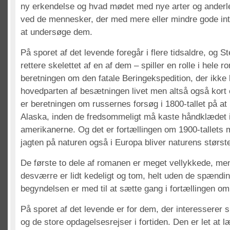
ny erkendelse og hvad mødet med nye arter og anderl
ved de mennesker, der med mere eller mindre gode inte
at undersøge dem.
På sporet af det levende foregår i flere tidsaldre, og St
rettere skelettet af en af dem – spiller en rolle i hele 
beretningen om den fatale Beringekspedition, der ikke
hovedparten af besætningen livet men altså også kort e
er beretningen om russernes forsøg i 1800-tallet på a
Alaska, inden de fredsommeligt må kaste håndklædet i 
amerikanerne. Og det er fortællingen om 1900-tallets
jagten på naturen også i Europa bliver naturens største
De første to dele af romanen er meget vellykkede, men
desværre er lidt kedeligt og tom, helt uden de spændin
begyndelsen er med til at sætte gang i fortællingen o
På sporet af det levende er for dem, der interesserer 
og de store opdagelsesrejser i fortiden. Den er let at 