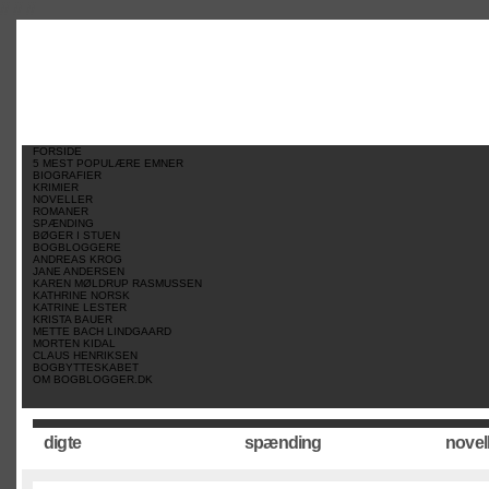
//
//
//
FORSIDE
5 MEST POPULÆRE EMNER
BIOGRAFIER
KRIMIER
NOVELLER
ROMANER
SPÆNDING
BØGER I STUEN
BOGBLOGGERE
ANDREAS KROG
JANE ANDERSEN
KAREN MØLDRUP RASMUSSEN
KATHRINE NORSK
KATRINE LESTER
KRISTA BAUER
METTE BACH LINDGAARD
MORTEN KIDAL
CLAUS HENRIKSEN
BOGBYTTESKABET
OM BOGBLOGGER.DK
digte
spænding
novel