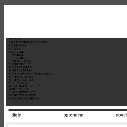
//
//
//
FORSIDE
5 MEST POPULÆRE EMNER
BIOGRAFIER
KRIMIER
NOVELLER
ROMANER
SPÆNDING
BØGER I STUEN
BOGBLOGGERE
ANDREAS KROG
JANE ANDERSEN
KAREN MØLDRUP RASMUSSEN
KATHRINE NORSK
KATRINE LESTER
KRISTA BAUER
METTE BACH LINDGAARD
MORTEN KIDAL
CLAUS HENRIKSEN
BOGBYTTESKABET
OM BOGBLOGGER.DK
digte
spænding
novel