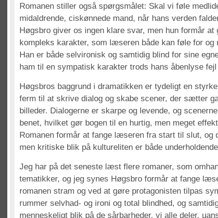
Romanen stiller også spørgsmålet: Skal vi føle medli
midaldrende, ciskønnede mand, når hans verden falder
Høgsbro giver os ingen klare svar, men hun formår at g
kompleks karakter, som læseren både kan føle for og 
Han er både selvironisk og samtidig blind for sine egne f
ham til en sympatisk karakter trods hans åbenlyse fejl
Høgsbros baggrund i dramatikken er tydeligt en styrke
ferm til at skrive dialog og skabe scener, der sætter g
billeder. Dialogerne er skarpe og levende, og scenerne e
benet, hvilket gør bogen til en hurtig, men meget effek
Romanen formår at fange læseren fra start til slut, og
men kritiske blik på kultureliten er både underholden
Jeg har på det seneste læst flere romaner, som omhan
tematikker, og jeg synes Høgsbro formår at fange læs
romanen stram og ved at gøre protagonisten tilpas sy
rummer selvhad- og ironi og total blindhed, og samtidi
menneskeligt blik på de sårbarheder, vi alle deler, uan