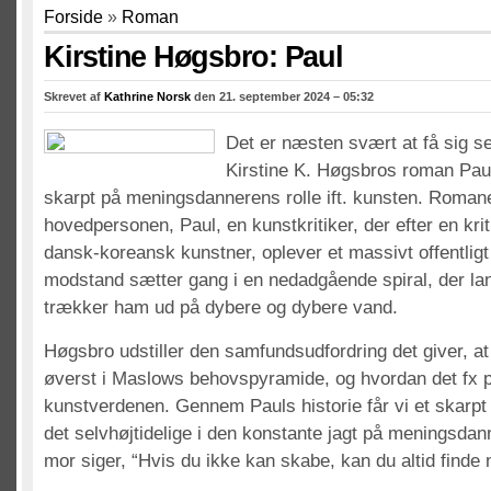
Forside
»
Roman
Kirstine Høgsbro: Paul
Skrevet af
Kathrine Norsk
den 21. september 2024 – 05:32
Det er næsten svært at få sig se
Kirstine K. Høgsbros roman Paul,
skarpt på meningsdannerens rolle ift. kunsten. Roman
hovedpersonen, Paul, en kunstkritiker, der efter en kri
dansk-koreansk kunstner, oplever et massivt offentlig
modstand sætter gang i en nedadgående spiral, der la
trækker ham ud på dybere og dybere vand.
Høgsbro udstiller den samfundsudfordring det giver, at 
øverst i Maslows behovspyramide, og hvordan det fx p
kunstverdenen. Gennem Pauls historie får vi et skarpt b
det selvhøjtidelige i den konstante jagt på meningsdan
mor siger, “Hvis du ikke kan skabe, kan du altid finde