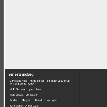
seneste indlæg
Christiane Vejlø: Pinlige onkler – og andet vi får brug
for i en fremtid med AI
M. L. Stedman: Lyset i havet
Maja Lucas: Tennisdigte
Kirstine K. Høgsbro: I tilfælde af kærlighed
Tara Menon: Under vand