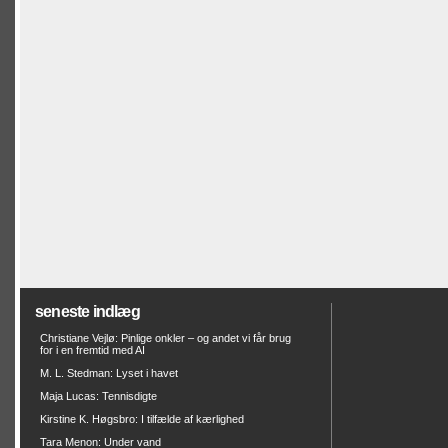
seneste indlæg
Christiane Vejlø: Pinlige onkler – og andet vi får brug
for i en fremtid med AI
M. L. Stedman: Lyset i havet
Maja Lucas: Tennisdigte
Kirstine K. Høgsbro: I tilfælde af kærlighed
Tara Menon: Under vand