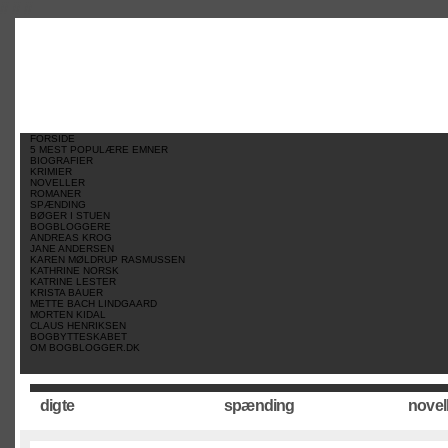
//
//
//
FORSIDE
5 MEST POPULÆRE EMNER
BIOGRAFIER
KRIMIER
NOVELLER
ROMANER
SPÆNDING
BØGER I STUEN
BOGBLOGGERE
ANDREAS KROG
JANE ANDERSEN
KAREN MØLDRUP RASMUSSEN
KATHRINE NORSK
KATRINE LESTER
KRISTA BAUER
METTE BACH LINDGAARD
MORTEN KIDAL
CLAUS HENRIKSEN
BOGBYTTESKABET
OM BOGBLOGGER.DK
digte
spænding
novel