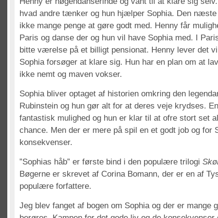
Henny er nøgendanserinde og vant til at klare sig selv
hvad andre tænker og hun hjælper Sophia. Den næste t
ikke mange penge at gøre godt med. Henny får mulighed
Paris og danse der og hun vil have Sophia med. I Paris
bitte værelse på et billigt pensionat. Henny lever det v
Sophia forsøger at klare sig. Hun har en plan om at la
ikke nemt og maven vokser.
Sophia bliver optaget af historien omkring den legend
Rubinstein og hun gør alt for at deres veje krydses. E
fantastisk mulighed og hun er klar til at ofre stort set a
chance. Men der er mere på spil en et godt job og for S
konsekvenser.
”Sophias håb” er første bind i den populære trilogi
Skø
Bøgerne er skrevet af Corina Bomann, der er en af Ty
populære forfattere.
Jeg blev fanget af bogen om Sophia og der er mange 
berøres. Kampen for det gode liv og de konsekvenser d