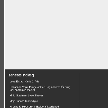
seneste indlæg
Lotta Elstad: Xania 2. Ada
Christiane Vejlø: Pinlige onkler – og andet vi får brug
for i en fremtid med AI
M. L. Stedman: Lyset i havet
Maja Lucas: Tennisdigte
Kirstine K. Høgsbro: I tilfælde af kærlighed