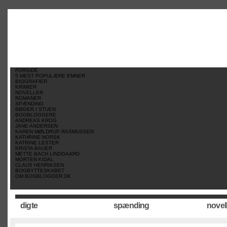
//
//
//
FORSIDE
5 MEST POPULÆRE EMNER
BIOGRAFIER
KRIMIER
NOVELLER
ROMANER
SPÆNDING
BØGER I STUEN
BOGBLOGGERE
ANDREAS KROG
JANE ANDERSEN
KAREN MØLDRUP RASMUSSEN
KATHRINE NORSK
KATRINE LESTER
KRISTA BAUER
METTE BACH LINDGAARD
MORTEN KIDAL
CLAUS HENRIKSEN
BOGBYTTESKABET
OM BOGBLOGGER.DK
digte
spænding
novel