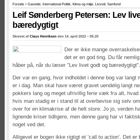
Forside
»
Gaveide
,
International Politik
,
Klima og miljø
,
Livsstil
,
Samfund
Leif Sønderberg Petersen: Lev liv
bæredygtigt
Skrevet af
Claus Henriksen
den 14. april 2022 – 05:20
Der er ikke mange overraskelse
det er en god ting. Du får nemlig
håber på, når du læser ”Lev livet godt og bæredygtigt”
Der var en gang, hvor indholdet i denne bog var langt 
er i dag. Man skal have været gravet uendelig langt ne
pokkers lang og meget ufrivillig ferie væk fra alt, hva
hvis man stadig er i stand til at overbevise sig selv o
over for en klimakrise af de helt store. Jo jo, verden h
lignende kriser tidligere, men denne gang har vi faktis
noget ved det.
Alligevel er bogen ikke rigtigt et ’call to action’. Det er