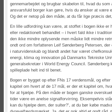
gennemarbejdet og brugbar skabelon til, hvad du som 
ansvarsfuld borger kan gøre, hvis du ønsker at være e
Og det er netop på den måde, at du får lige præcis det, 
En lille udfordring kan være, at stoffet i bogen ikke er 
eller redaktionelt behandlet – i hvert fald ikke i traditi
den ikke mindre oplysende men måske lidt mindre retn
ondt ord om forfatteren Leif Sønderberg Petersen, der
i naturvidenskab og blandt andet har været chefkonsul
energi, klima og innovation på Danmarks Tekniske Uni
generalsekretær i World Energy Council. Sønderberg 
spilleplade helt ind til benet.
Bogen er bygget op efter FNs 17 verdensmål, og efter
kapitel om hvert af de 17 mål, er der et kapitel om, hv
for at hjælpe. På den måde er bogen ganske overskueli
tider være en anelse signalforvirring. Eksempelvis stå
kan du hjælpe dem, der sulter?’, at du bør købe madvar
dyrevelfærdsmærket. Ja, det er nok altid et godt råd,