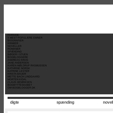
//
//
//
FORSIDE
5 MEST POPULÆRE EMNER
BIOGRAFIER
KRIMIER
NOVELLER
ROMANER
SPÆNDING
BØGER I STUEN
BOGBLOGGERE
ANDREAS KROG
JANE ANDERSEN
KAREN MØLDRUP RASMUSSEN
KATHRINE NORSK
KATRINE LESTER
KRISTA BAUER
METTE BACH LINDGAARD
MORTEN KIDAL
CLAUS HENRIKSEN
BOGBYTTESKABET
OM BOGBLOGGER.DK
digte
spænding
novel