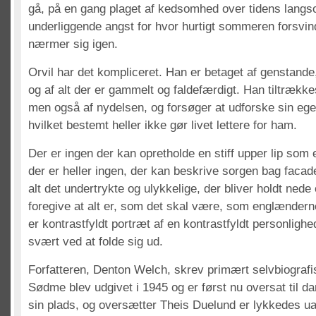
gå, på en gang plaget af kedsomhed over tidens lan
underliggende angst for hvor hurtigt sommeren forsvin
nærmer sig igen.
Orvil har det kompliceret. Han er betaget af genstande
og af alt der er gammelt og faldefærdigt. Han tiltrække
men også af nydelsen, og forsøger at udforske sin eg
hvilket bestemt heller ikke gør livet lettere for ham.
Der er ingen der kan opretholde en stiff upper lip so
der er heller ingen, der kan beskrive sorgen bag facade
alt det undertrykte og ulykkelige, der bliver holdt ned
foregive at alt er, som det skal være, som englænde
er kontrastfyldt portræt af en kontrastfyldt personligh
svært ved at folde sig ud.
Forfatteren, Denton Welch, skrev primært selvbiogra
Sødme blev udgivet i 1945 og er først nu oversat til da
sin plads, og oversætter Theis Duelund er lykkedes ua