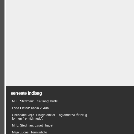
seneste indlæg
M. L. Stedman: Et liv langt borte
Lotta Elstad: Xania 2. Ada
Christiane Vejlø: Pinlige onkler – og andet vi får brug
for i en fremtid med AI
M. L. Stedman: Lyset i havet
Maja Lucas: Tennisdigte