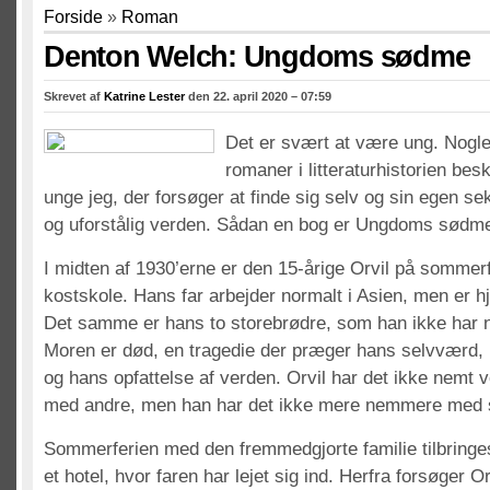
Forside
»
Roman
Denton Welch: Ungdoms sødme
Skrevet af
Katrine Lester
den 22. april 2020 – 07:59
Det er svært at være ung. Nogle
romaner i litteraturhistorien bes
unge jeg, der forsøger at finde sig selv og sin egen se
og uforstålig verden. Sådan en bog er Ungdoms sødm
I midten af 1930’erne er den 15-årige Orvil på sommerfe
kostskole. Hans far arbejder normalt i Asien, men er
Det samme er hans to storebrødre, som han ikke har no
Moren er død, en tragedie der præger hans selvværd, 
og hans opfattelse af verden. Orvil har det ikke nem
med andre, men han har det ikke mere nemmere med s
Sommerferien med den fremmedgjorte familie tilbring
et hotel, hvor faren har lejet sig ind. Herfra forsøger Orv