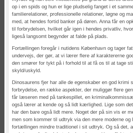
op i en spids og hun er lige pludselig fanget i et sam
familierelationer, professionelle relationer, løgne og 
med, at hendes fortid banker på døren. Anna får en opkl
til forbrydelsen, hvilket går igen i hendes privatliv, hv
ligeså langsomt begynder at falde på plads.
Fortællingen foregår i nutidens København og tager fat
undervejs, der gør, at vi lærer flere af karaktererne go
den smører for tykt på i forhold til at få os til at tage st
skyld/uskyld.
Dinosaurens fjer har alle de egenskaber en god krimi s
forbrydelse, en række aspekter, der muliggør flere ge
får læseren med på tankespillet, en kriminalkommissæ
også lærer at kende og så lidt kærlighed. Lige som de
har den bare også lidt mere. Noget der på sin vis er meg
men som kommer til udtryk via den mere moderne og lig
fortællingen mindre traditionel i sit udtryk. Og så det, 