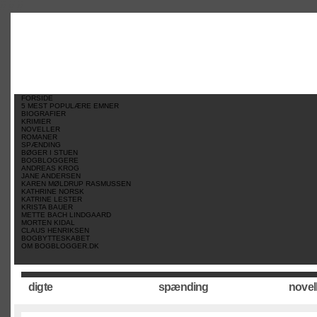
//
//
//
FORSIDE
5 MEST POPULÆRE EMNER
BIOGRAFIER
KRIMIER
NOVELLER
ROMANER
SPÆNDING
BØGER I STUEN
BOGBLOGGERE
ANDREAS KROG
JANE ANDERSEN
KAREN MØLDRUP RASMUSSEN
KATHRINE NORSK
KATRINE LESTER
KRISTA BAUER
METTE BACH LINDGAARD
MORTEN KIDAL
CLAUS HENRIKSEN
BOGBYTTESKABET
OM BOGBLOGGER.DK
digte
spænding
novel