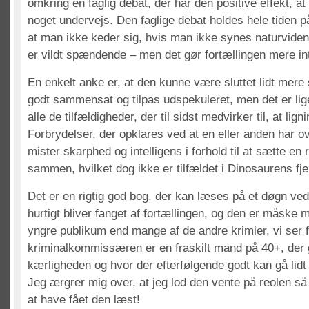
omkring en faglig debat, der har den positive effekt, a
noget undervejs. Den faglige debat holdes hele tiden på
at man ikke keder sig, hvis man ikke synes naturvide
er vildt spændende – men det gør fortællingen mere int
En enkelt anke er, at den kunne være sluttet lidt mere 
godt sammensat og tilpas udspekuleret, men det er l
alle de tilfældigheder, der til sidst medvirker til, at lig
Forbrydelser, der opklares ved at en eller anden har o
mister skarphed og intelligens i forhold til at sætte en 
sammen, hvilket dog ikke er tilfældet i Dinosaurens fje
Det er en rigtig god bog, der kan læses på et døgn ve
hurtigt bliver fanget af fortællingen, og den er måske 
yngre publikum end mange af de andre krimier, vi ser f
kriminalkommissæren er en fraskilt mand på 40+, der 
kærligheden og hvor der efterfølgende godt kan gå lidt 
Jeg ærgrer mig over, at jeg lod den vente på reolen så
at have fået den læst!