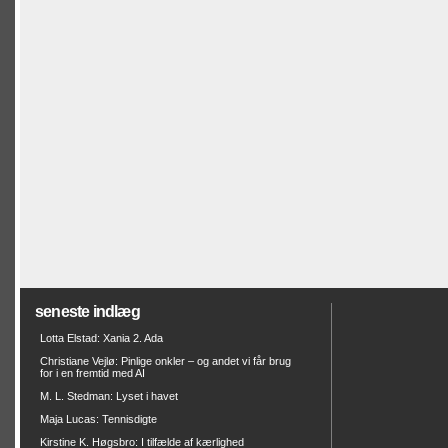
seneste indlæg
Lotta Elstad: Xania 2. Ada
Christiane Vejlø: Pinlige onkler – og andet vi får brug
for i en fremtid med AI
M. L. Stedman: Lyset i havet
Maja Lucas: Tennisdigte
Kirstine K. Høgsbro: I tilfælde af kærlighed