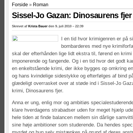
Forside
»
Roman
Sissel-Jo Gazan: Dinosaurens fjer
Skrevet af
Krista Bauer
den 9. juli 2010 – 22:39
I en tid hvor krimigenren er på s
bombarderes med nye krimiforfat
skal der efterhånden lige lidt ekstra til, førend en krimi 
imponerende og fangende. Og i en tid hvor det godt ka
en enkeltstående krimi, der ikke bygges op omkring 
og hans kvindelige sidestykke og efterfølges af bind på
glædeligt overrasket over at støde ind i Sissel-Jo Ga
krimi, Dinosaurens fjer.
Anna er ung, enlig mor og ambitiøs specialestuderende
klare hverdagens strabadser uden for meget hjælp ude
hele tiden at finde balancen mellem sin dårlige samvi
sine høje ambitioner som studerende. Da hendes speci
myrdet og hun selv mistænkes på grund af deres anstre