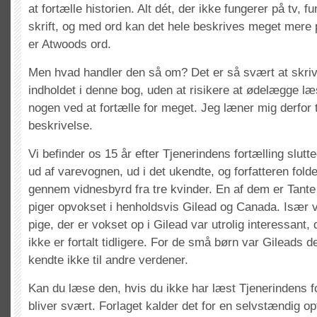
at fortælle historien. Alt dét, der ikke fungerer på tv, 
skrift, og med ord kan det hele beskrives meget mere 
er Atwoods ord.
Men hvad handler den så om? Det er så svært at skri
indholdet i denne bog, uden at risikere at ødelægge l
nogen ved at fortælle for meget. Jeg læner mig derfor 
beskrivelse.
Vi befinder os 15 år efter Tjenerindens fortælling slutt
ud af varevognen, ud i det ukendte, og forfatteren folde
gennem vidnesbyrd fra tre kvinder. En af dem er Tante 
piger opvokset i henholdsvis Gilead og Canada. Især v
pige, der er vokset op i Gilead var utrolig interessant,
ikke er fortalt tidligere. For de små børn var Gileads d
kendte ikke til andre verdener.
Kan du læse den, hvis du ikke har læst Tjenerindens fo
bliver svært. Forlaget kalder det for en selvstændig op