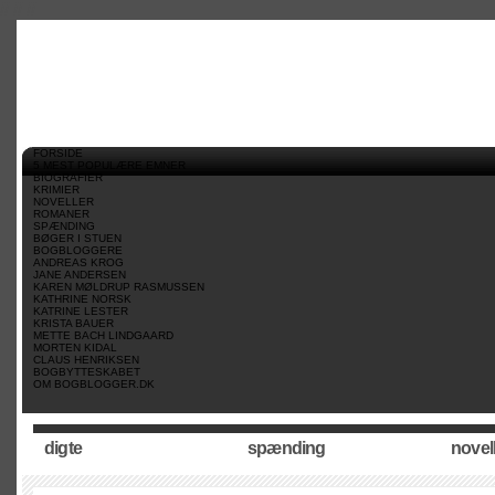
//
//
//
FORSIDE
5 MEST POPULÆRE EMNER
BIOGRAFIER
KRIMIER
NOVELLER
ROMANER
SPÆNDING
BØGER I STUEN
BOGBLOGGERE
ANDREAS KROG
JANE ANDERSEN
KAREN MØLDRUP RASMUSSEN
KATHRINE NORSK
KATRINE LESTER
KRISTA BAUER
METTE BACH LINDGAARD
MORTEN KIDAL
CLAUS HENRIKSEN
BOGBYTTESKABET
OM BOGBLOGGER.DK
digte
spænding
novel