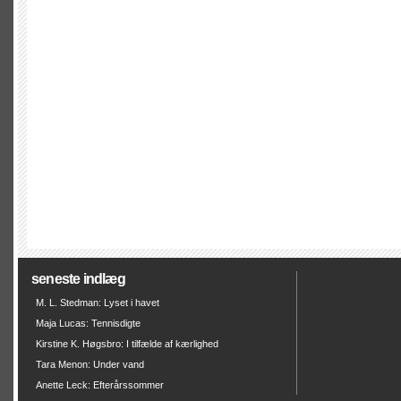
seneste indlæg
M. L. Stedman: Lyset i havet
Maja Lucas: Tennisdigte
Kirstine K. Høgsbro: I tilfælde af kærlighed
Tara Menon: Under vand
Anette Leck: Efterårssommer