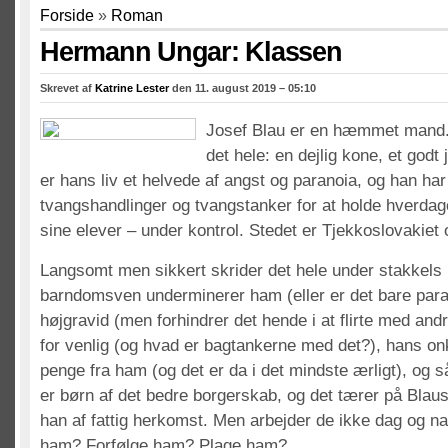
Forside
»
Roman
Hermann Ungar: Klassen
Skrevet af
Katrine Lester
den 11. august 2019 – 05:10
Josef Blau er en hæmmet mand. 
det hele: en dejlig kone, et godt 
er hans liv et helvede af angst og paranoia, og han har 
tvangshandlinger og tvangstanker for at holde hverdag
sine elever – under kontrol. Stedet er Tjekkoslovakiet 
Langsomt men sikkert skrider det hele under stakkels
barndomsven underminerer ham (eller er det bare para
højgravid (men forhindrer det hende i at flirte med and
for venlig (og hvad er bagtankerne med det?), hans onk
penge fra ham (og det er da i det mindste ærligt), og s
er børn af det bedre borgerskab, og det tærer på Blaus
han af fattig herkomst. Men arbejder de ikke dag og na
ham? Forfølge ham? Plage ham?