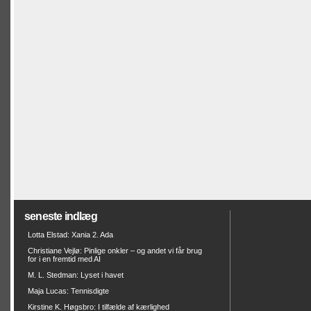
seneste indlæg
Lotta Elstad: Xania 2. Ada
Christiane Vejlø: Pinlige onkler – og andet vi får brug
for i en fremtid med AI
M. L. Stedman: Lyset i havet
Maja Lucas: Tennisdigte
Kirstine K. Høgsbro: I tilfælde af kærlighed