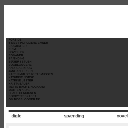
//
//
//
FORSIDE
5 MEST POPULÆRE EMNER
BIOGRAFIER
KRIMIER
NOVELLER
ROMANER
SPÆNDING
BØGER I STUEN
BOGBLOGGERE
ANDREAS KROG
JANE ANDERSEN
KAREN MØLDRUP RASMUSSEN
KATHRINE NORSK
KATRINE LESTER
KRISTA BAUER
METTE BACH LINDGAARD
MORTEN KIDAL
CLAUS HENRIKSEN
BOGBYTTESKABET
OM BOGBLOGGER.DK
digte
spænding
novel