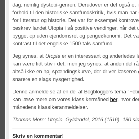
dag: nemlig dystopi-genren. Derudover er det også et 
forhold til den historiske samfundskritik, hvis man har
for litteratur og historie. Det var for eksempel kontrove
beskrev landet Utopia i så positive vendinger, når det
bygget op uden ejendomsret og pengeøkonomi. Det var
kontrast til det engelske 1500-tals samfund.
Jeg synes, at
Utopia
er en interessant og anderledes l
kan være lidt stiv i det, men jeg synes, at anden del r
altså ikke en høj spændingskurve, der driver læsere
snarere en slags nysgerrighed.
Denne anmeldelse af en del af Bogbloggers tema ”Febr
kan læse mere om vores klassikermåned
her
, hvor de
månedens klassikeranmeldelser.
Thomas More: Utopia. Gyldendal, 2016 (1516). 180 sid
Skriv en kommentar!