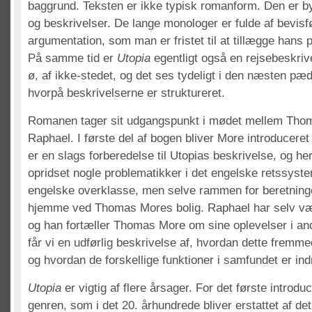
baggrund. Teksten er ikke typisk romanform. Den er b
og beskrivelser. De lange monologer er fulde af bevisf
argumentation, som man er fristet til at tillægge hans 
På samme tid er
Utopia
egentligt også en rejsebeskrive
ø, af ikke-stedet, og det ses tydeligt i den næsten p
hvorpå beskrivelserne er struktureret.
Romanen tager sit udgangspunkt i mødet mellem Tho
Raphael. I første del af bogen bliver More introduceret
er en slags forberedelse til Utopias beskrivelse, og her
opridset nogle problematikker i det engelske retssyste
engelske overklasse, men selve rammen for beretning
hjemme ved Thomas Mores bolig. Raphael har selv vær
og han fortæller Thomas More om sine oplevelser i an
får vi en udførlig beskrivelse af, hvordan dette fremme
og hvordan de forskellige funktioner i samfundet er indr
Utopia
er vigtig af flere årsager. For det første introdu
genren, som i det 20. århundrede bliver erstattet af det