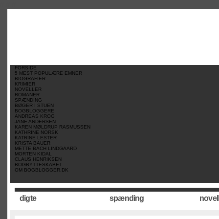
//
//
//
FORSIDE
5 MEST POPULÆRE EMNER
BIOGRAFIER
KRIMIER
NOVELLER
ROMANER
SPÆNDING
BØGER I STUEN
BOGBLOGGERE
ANDREAS KROG
JANE ANDERSEN
KAREN MØLDRUP RASMUSSEN
KATHRINE NORSK
KATRINE LESTER
KRISTA BAUER
METTE BACH LINDGAARD
MORTEN KIDAL
CLAUS HENRIKSEN
BOGBYTTESKABET
OM BOGBLOGGER.DK
digte
spænding
novel