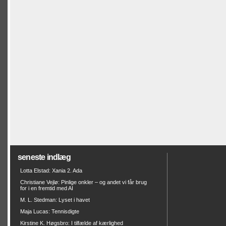
seneste indlæg
Lotta Elstad: Xania 2. Ada
Christiane Vejlø: Pinlige onkler – og andet vi får brug
for i en fremtid med AI
M. L. Stedman: Lyset i havet
Maja Lucas: Tennisdigte
Kirstine K. Høgsbro: I tilfælde af kærlighed