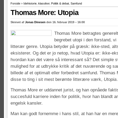
Forside
»
Idehistorie
,
klassiker
,
Politik & debat
,
Samfund
Thomas More: Utopia
Skrevet af
Jonas Dinesen
den 16. februar 2019 – 16:00
Thomas More betragtes generelt
begrebet utopi i den forstand, v
litterær genre. Utopia betyder på græsk: ikke-sted, alt
eksisterer. Og det er jo netop, hvad Utopia er: ikke-e
hvordan kan det være så interessant så? Det simple sva
mulighed for at udtrykke kritik af det nuværende og sam
billede af et optimalt eller forbedret samfund. Thomas
disse to ting i sit mest berømte litterære værk,
Utopia
.
Thomas More er uddannet jurist, og han opnåede fakt
succesfuld karriere inden for politik, hvor han blandt a
engelsk kansler.
Man kan godt fornemme i hans stil, at han har en mere 