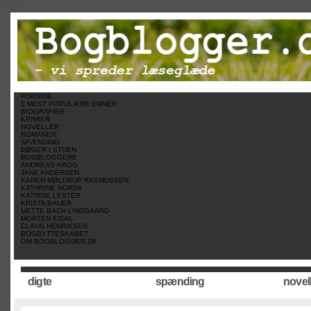
//
//
//
FORSIDE
5 MEST POPULÆRE EMNER
BIOGRAFIER
KRIMIER
NOVELLER
ROMANER
SPÆNDING
BØGER I STUEN
BOGBLOGGERE
ANDREAS KROG
JANE ANDERSEN
KAREN MØLDRUP RASMUSSEN
KATHRINE NORSK
KATRINE LESTER
KRISTA BAUER
METTE BACH LINDGAARD
MORTEN KIDAL
CLAUS HENRIKSEN
BOGBYTTESKABET
OM BOGBLOGGER.DK
digte
spænding
novel