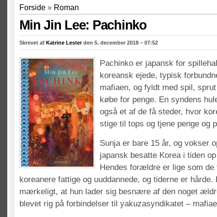
Forside
»
Roman
Min Jin Lee: Pachinko
Skrevet af
Katrine Lester
den 5. december 2018 – 07:52
Pachinko er japansk for spillehal
koreansk ejede, typisk forbund
mafiaen, og fyldt med spil, spr
købe for penge. En syndens hul
også et af de få steder, hvor ko
stige til tops og tjene penge og p
Sunja er bare 15 år, og vokser op 
japansk besatte Korea i tiden op 
Hendes forældre er lige som de 
koreanere fattige og uuddannede, og tiderne er hårde. 
mærkeligt, at hun lader sig besnære af den noget ældr
blevet rig på forbindelser til yakuzasyndikatet – mafiae