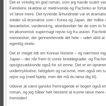
Det er virkelig en god roman, som jeg havde svært ved
Familiens skæbne er medrivende og Pachinko er fortal
vil læse mere. Det tyvende århundrede var et dramati
steder så dramatisk som i Korea og Japan, der måtte
besættelse, verdenskrig, atombomber før de som to for
en økonomisk supermagt rejste sig fra asken. Pachink
mennesker, der gennemlevede det hele – uden altid at 
egentlig skete.
Det er meget lidt om Koreas historie – og nærmest ing
Japan – der når frem til vores breddegrader, og Pachi
opsigtsvækkende også for sit emne. Det er en oprøren
undertrykkelse, fattigdom og racisme, men også om 
rejse sig (med hjælp, men det må du læse dig til).
Udover at være ganske fremragende er bogen også e
roman, og jeg håber helt bestemt at kunne læse mere a
fremtiden!