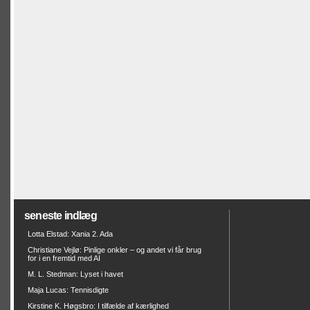
seneste indlæg
Lotta Elstad: Xania 2. Ada
Christiane Vejlø: Pinlige onkler – og andet vi får brug
for i en fremtid med AI
M. L. Stedman: Lyset i havet
Maja Lucas: Tennisdigte
Kirstine K. Høgsbro: I tilfælde af kærlighed