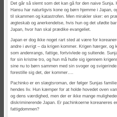
Det går så slemt som det kan gå for den naive Sunja. H
Hansu har naturligvis kone og børn hjemme i Japan, og
til skammen og katastrofen. Men mirakler sker: en præ
ægteskab og anerkendelse, hvis hun og det ufødte barn
Japan, hvor han skal prædike evangeliet.
Japan er dog ikke noget rart sted at være for koreaner
andre i øvrigt – da krigen kommer. Krigen hærger, og 
som andenrangs, fattige, fortvivlede og sultende. Sun
for sin kristne tro, og hun må hutle sig igennem krig
sine nu to børn sammen med sin svoger og svigerinde.
forestille sig det, der kommer….
Pachinko er en slægtsroman, der følger Sunjas familie 
hendes liv. Hun kæmper for at holde hovedet oven van
og dens værdighed, men der er ikke mange muligheder 
diskriminerende Japan. Er pachinkoerne koreaneres en
fattigdommen?