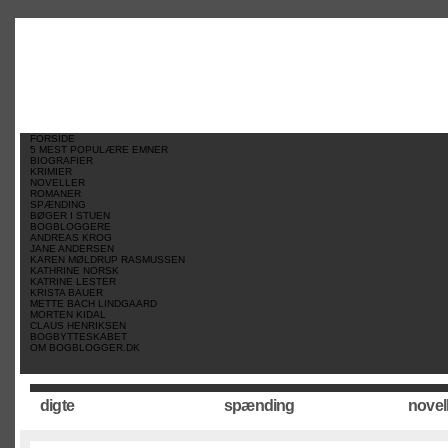
//
//
//
FORSIDE
5 MEST POPULÆRE EMNER
BIOGRAFIER
KRIMIER
NOVELLER
ROMANER
SPÆNDING
BØGER I STUEN
BOGBLOGGERE
ANDREAS KROG
JANE ANDERSEN
KAREN MØLDRUP RASMUSSEN
KATHRINE NORSK
KATRINE LESTER
KRISTA BAUER
METTE BACH LINDGAARD
MORTEN KIDAL
CLAUS HENRIKSEN
BOGBYTTESKABET
OM BOGBLOGGER.DK
digte
spænding
novel