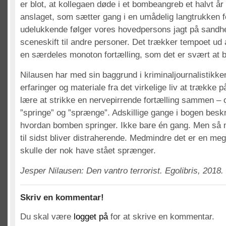
er blot, at kollegaen døde i et bombeangreb et halvt år 
anslaget, som sætter gang i en umådelig langtrukken f
udelukkende følger vores hovedpersons jagt på sandh
sceneskift til andre personer. Det trækker tempoet ud a
en særdeles monoton fortælling, som det er svært at bl
Nilausen har med sin baggrund i kriminaljournalistikke
erfaringer og materiale fra det virkelige liv at trække 
lære at strikke en nervepirrende fortælling sammen – 
”springe” og ”sprænge”. Adskillige gange i bogen besk
hvordan bomben springer. Ikke bare én gang. Men så 
til sidst bliver distraherende. Medmindre det er en me
skulle der nok have stået sprænger.
Jesper Nilausen: Den vantro terrorist. Egolibris, 2018.
Skriv en kommentar!
Du skal være
logget på
for at skrive en kommentar.