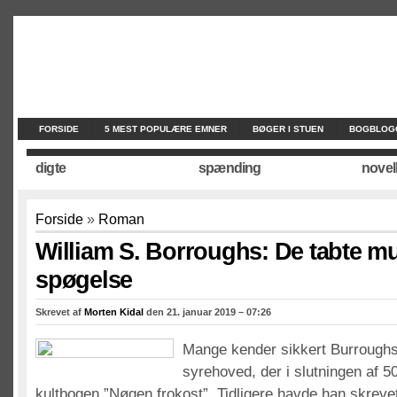
//
//
//
FORSIDE
5 MEST POPULÆRE EMNER
BØGER I STUEN
BOGBLOG
digte
spænding
novel
Forside
»
Roman
William S. Borroughs: De tabte m
spøgelse
Skrevet af
Morten Kidal
den 21. januar 2019 – 07:26
Mange kender sikkert Burrough
syrehoved, der i slutningen af 5
kultbogen ”Nøgen frokost”. Tidligere havde han skrevet