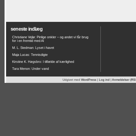
seneste indlæg
Christiane Vejlø: Pinlige onkler – og andet vi får brug
for i en fremtid med AI
M. L. Stedman: Lyset i havet
Maja Lucas: Tennisdigte
Kirstine K. Høgsbro: I tilfælde af kærlighed
Tara Menon: Under vand
Udgivet med
WordPress
|
Log ind
|
Anmeldelser (RS