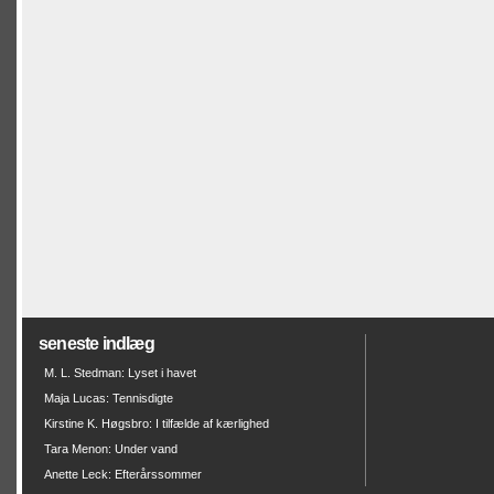
seneste indlæg
M. L. Stedman: Lyset i havet
Maja Lucas: Tennisdigte
Kirstine K. Høgsbro: I tilfælde af kærlighed
Tara Menon: Under vand
Anette Leck: Efterårssommer