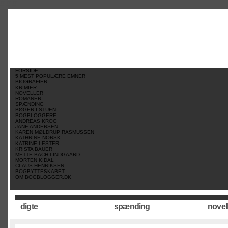
//
//
//
FORSIDE
5 MEST POPULÆRE EMNER
BIOGRAFIER
KRIMIER
NOVELLER
ROMANER
SPÆNDING
BØGER I STUEN
BOGBLOGGERE
ANDREAS KROG
JANE ANDERSEN
KAREN MØLDRUP RASMUSSEN
KATHRINE NORSK
KATRINE LESTER
KRISTA BAUER
METTE BACH LINDGAARD
MORTEN KIDAL
CLAUS HENRIKSEN
BOGBYTTESKABET
OM BOGBLOGGER.DK
digte
spænding
novel