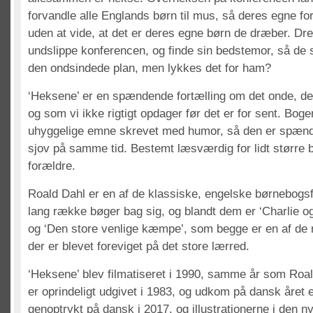
forvandle alle Englands børn til mus, så deres egne fo
uden at vide, at det er deres egne børn de dræber. Dr
undslippe konferencen, og finde sin bedstemor, så de
den ondsindede plan, men lykkes det for ham?
‘Heksene’ er en spændende fortælling om det onde, der
og som vi ikke rigtigt opdager før det er for sent. Boge
uhyggelige emne skrevet med humor, så den er spænd
sjov på samme tid. Bestemt læsværdig for lidt større 
forældre.
Roald Dahl er en af de klassiske, engelske børnebogsf
lang række bøger bag sig, og blandt dem er ‘Charlie o
og ‘Den store venlige kæmpe’, som begge er en af de
der er blevet foreviget på det store lærred.
‘Heksene’ blev filmatiseret i 1990, samme år som Roa
er oprindeligt udgivet i 1983, og udkom på dansk året e
genoptrykt på dansk i 2017, og illustrationerne i den 