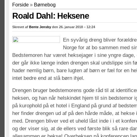
Forside
»
Børnebog
Roald Dahl: Heksene
Skrevet af
Bente Jensby
den 26. januar 2018 – 12:24
En syvårig dreng bliver forældre
Norge for at bo sammen med si
Bedstemoren har været heksejager i sine yngre dage, og
der går ikke længe inden drengen skal undslippe sin f
hader nemlig børn, bare lugten af børn er fæl for en h
intet bedre end at slå børn ihjel.
Drengen bruger bedstemorens gode råd til at identifice
heksen, og han når helskindet hjem til sin bedstemor 
på kurophold på et hotel i England på grund af bedste
her finder drengen ud af på den hårde måde, at hekse i
med. Drengen bliver ved et uheld låst inde i i et konfe
og der viser sig, at de ellers ved første blik så rare 
allesammen er hekse! Overheksen på konferencen lanc