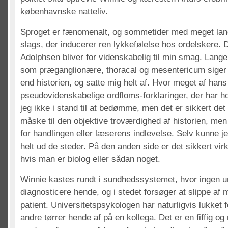
københavnske natteliv.
Sproget er fænomenalt, og sommetider med meget lan
slags, der inducerer ren lykkefølelse hos ordelskere. D
Adolphsen bliver for videnskabelig til min smag. Lan
som præganglionære, thoracal og mesentericum siger 
end historien, og satte mig helt af. Hvor meget af hans
pseudovidenskabelige ordfloms-forklaringer, der har hol
jeg ikke i stand til at bedømme, men det er sikkert det
måske til den objektive troværdighed af historien, men
for handlingen eller læserens indlevelse. Selv kunne j
helt ud de steder. På den anden side er det sikkert vi
hvis man er biolog eller sådan noget.
Winnie kastes rundt i sundhedssystemet, hvor ingen u
diagnosticere hende, og i stedet forsøger at slippe af
patient. Universitetspsykologen har naturligvis lukket f
andre tørrer hende af på en kollega. Det er en fiffig og