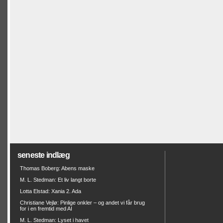
seneste indlæg
Thomas Boberg: Abens maske
M. L. Stedman: Et liv langt borte
Lotta Elstad: Xania 2. Ada
Christiane Vejlø: Pinlige onkler – og andet vi får brug
for i en fremtid med AI
M. L. Stedman: Lyset i havet