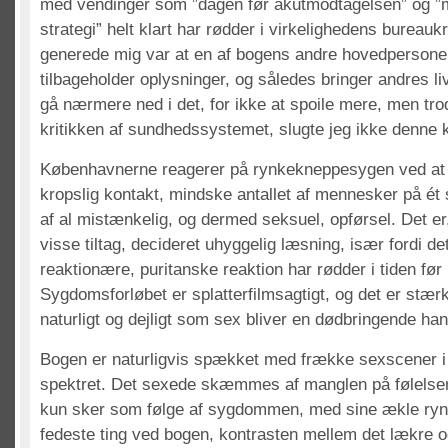
med vendinger som ”dagen før akutmodtagelsen” og ”
strategi” helt klart har rødder i virkelighedens bureaukr
generede mig var at en af bogens andre hovedpersoner
tilbageholder oplysninger, og således bringer andres liv 
gå nærmere ned i det, for ikke at spoile mere, men tro
kritikken af sundhedssystemet, slugte jeg ikke denne 
Københavnerne reagerer på rynkekneppesygen ved at a
kropslig kontakt, mindske antallet af mennesker på ét 
af al mistænkelig, og dermed seksuel, opførsel. Det er,
visse tiltag, decideret uhyggelig læsning, især fordi d
reaktionære, puritanske reaktion har rødder i tiden før
Sygdomsforløbet er splatterfilmsagtigt, og det er stær
naturligt og dejligt som sex bliver en dødbringende han
Bogen er naturligvis spækket med frække sexscener i 
spektret. Det sexede skæmmes af manglen på følelser o
kun sker som følge af sygdommen, med sine ækle rynk
fedeste ting ved bogen, kontrasten mellem det lækre o