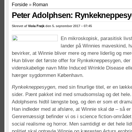
Forside
»
Roman
Peter Adolphsen: Rynkekneppes
Skrevet af
Viola Frøjk
den 5. september 2017 – 07:45
En mikroskopisk, parasitisk livs
lander på Winnies maveskind, hæ
bevirker, at Winnie bliver mere og mere liderlig og me
Hun bliver det første offer for Rynkekneppesygen, der 
videnskabelige navn Mite Induced Wrinkle Disease el
hærger sygdommen København.
Rynkekneppesygen
, med sin finurlige titel, er en læ
sider. Pænt pakket ind med smudsomslag og det hele. 
Adolphsens hidtil længste bog, og den er som et drama i
Han indleder med at afsløre, at Winnie skal dø – så er 
Genremæssigt befinder vi os i science fiction-området
social realisme og horror. Men samtidigt er det hele l
politiet skal optrevle Winnie og kæresten Arturs erobr