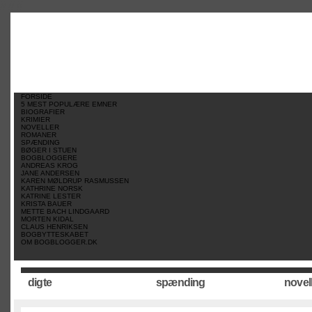
//
//
//
FORSIDE
5 MEST POPULÆRE EMNER
BIOGRAFIER
KRIMIER
NOVELLER
ROMANER
SPÆNDING
BØGER I STUEN
BOGBLOGGERE
ANDREAS KROG
JANE ANDERSEN
KAREN MØLDRUP RASMUSSEN
KATHRINE NORSK
KATRINE LESTER
KRISTA BAUER
METTE BACH LINDGAARD
MORTEN KIDAL
CLAUS HENRIKSEN
BOGBYTTESKABET
OM BOGBLOGGER.DK
digte
spænding
novel