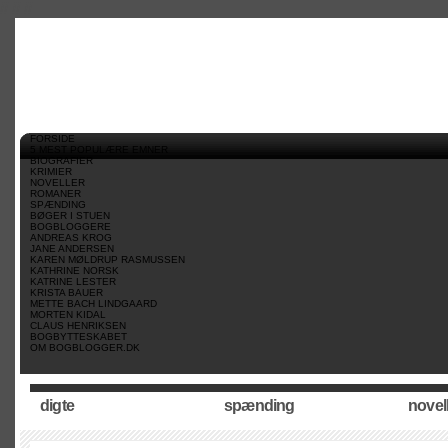
//
//
//
FORSIDE
5 MEST POPULÆRE EMNER
BIOGRAFIER
KRIMIER
NOVELLER
ROMANER
SPÆNDING
BØGER I STUEN
BOGBLOGGERE
ANDREAS KROG
JANE ANDERSEN
KAREN MØLDRUP RASMUSSEN
KATHRINE NORSK
KATRINE LESTER
KRISTA BAUER
METTE BACH LINDGAARD
MORTEN KIDAL
CLAUS HENRIKSEN
BOGBYTTESKABET
OM BOGBLOGGER.DK
digte
spænding
novel