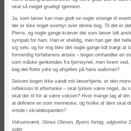
skal så meget grueligt igennem.
Ja, som læser kan man godt se nogle strenge til event
der er ikke noget eventyr over denne bog. Til det er de
Pierre, og nogle gange kræver det som læser lidt anst
sympati for ham. Han er uheldig, men han gør det hell
sig selv, og for mig blev det nogle gange lidt trægt at
formentlig forfatterens ønske – bogen omhandler en st
som måske genkendes fra fjernsynet, men hvem ved,
bag det flotte ydre og afspilles på hans walkman?
Selvom bogen ikke vandt mit læserhjerte, er den mor
refleksion til eftertanke – skal lykken være noget, du 
skal der til for at være voksen? Hvor mange lag af din f
at definere en som menneske, og hvilke af dem skal d
smide i skraldespanden?
Voksenværk, Stinus Olesen, Byens forlag, udgivelse 1
sider