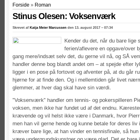
Forside
»
Roman
Stinus Olesen: Voksenværk
Skrevet af
Katja Meier Marcussen
den 13. august 2017 – 07:34
Kender du det, når du bare lige s
ferien/aflevere en opgave/over bj
gang mere/indsæt selv det, du gerne vil nå, og SÅ ven
handler denne bog blandt andet om – at spejde efter 
ligger i en pose på fortovet og afventer på, at du går r
hjørne for at finde den. Og i mellemtiden går livet nærm
glemmer, at hver dag skal have sin værdi.
”Voksenværk” handler om tennis- og pokerspilleren Pier
voksen, men ikke har fundet ud af det endnu. Kæresten,
krævende og vil helst ikke være i Danmark, hvor Pierr
men han vil gerne hende og kunne betale for deres liv 
kræver bare lige, at han vinder en tennisfinale, så hu
være undergrundskunstner og være glad. Det er bare i