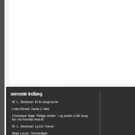
seneste indlæg
M. L. Stedman: Et liv langt borte
Lotta Elstad: Xania 2. Ada
Christiane Vejlø: Pinlige onkler – og andet vi får brug
for i en fremtid med AI
M. L. Stedman: Lyset i havet
Maja Lucas: Tennisdigte