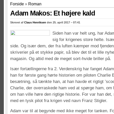
Forside
»
Roman
Adam Makos: Et højere kald
Skrevet af
Claus Henriksen
den 25. april 2017 – 07:41
Siden han var helt ung, har Ada
sig for krigenes store helte. Is
side. Og især dem, der fra luften kæmper mod fjenden. F
skriverier på et stykke papir, så blev det til et lille nyh
magasin. Og altid med de meget sort-hvide briller på.
Især fortællingerne fra 2. Verdenskrig har fanget Ada
han for første gang hørte historien om piloten Charlie
besætning, så tænkte han, at han havde et rigtigt ’sc
Charlie, der overraskede ham ved at spørge ham, om h
om han ville høre den rigtige historie. For var han det,
med en tysk pilot fra krigen ved navn Franz Stigler.
Adam var til at begynde med ikke meget for tanken. F