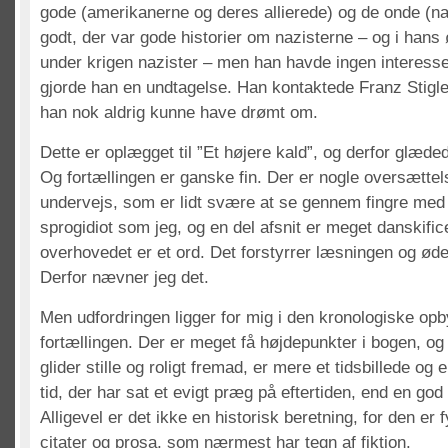
gode (amerikanerne og deres allierede) og de onde (na
godt, der var gode historier om nazisterne – og i hans 
under krigen nazister – men han havde ingen interesse 
gjorde han en undtagelse. Han kontaktede Franz Stigler
han nok aldrig kunne have drømt om.
Dette er oplægget til ”Et højere kald”, og derfor glæded
Og fortællingen er ganske fin. Der er nogle oversætte
undervejs, som er lidt svære at se gennem fingre med
sprogidiot som jeg, og en del afsnit er meget danskific
overhovedet er et ord. Det forstyrrer læsningen og ød
Derfor nævner jeg det.
Men udfordringen ligger for mig i den kronologiske opb
fortællingen. Der er meget få højdepunkter i bogen, og 
glider stille og roligt fremad, er mere et tidsbillede og e
tid, der har sat et evigt præg på eftertiden, end en god
Alligevel er det ikke en historisk beretning, for den er
citater og prosa, som nærmest har tegn af fiktion.