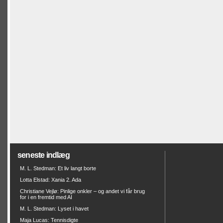
seneste indlæg
M. L. Stedman: Et liv langt borte
Lotta Elstad: Xania 2. Ada
Christiane Vejlø: Pinlige onkler – og andet vi får brug
for i en fremtid med AI
M. L. Stedman: Lyset i havet
Maja Lucas: Tennisdigte