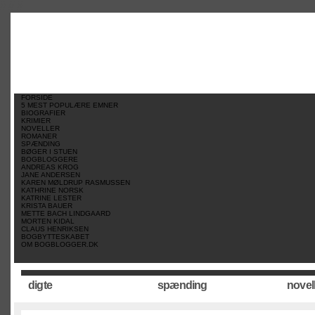
//
//
//
FORSIDE
5 MEST POPULÆRE EMNER
BIOGRAFIER
KRIMIER
NOVELLER
ROMANER
SPÆNDING
BØGER I STUEN
BOGBLOGGERE
ANDREAS KROG
JANE ANDERSEN
KAREN MØLDRUP RASMUSSEN
KATHRINE NORSK
KATRINE LESTER
KRISTA BAUER
METTE BACH LINDGAARD
MORTEN KIDAL
CLAUS HENRIKSEN
BOGBYTTESKABET
OM BOGBLOGGER.DK
digte
spænding
novel