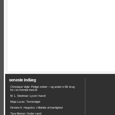
seneste indlæg
Christiane Vejlø: Pinlige onkler – og andet vi får brug
for i en fremtid med AI
M. L. Stedman: Lyset i havet
Maja Lucas: Tennisdigte
Kirstine K. Høgsbro: I tilfælde af kærlighed
Tara Menon: Under vand