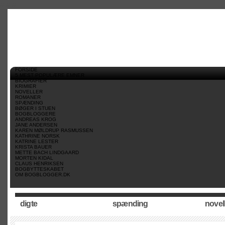
//
//
//
FORSIDE
5 MEST POPULÆRE EMNER
BIOGRAFIER
KRIMIER
NOVELLER
ROMANER
SPÆNDING
BØGER I STUEN
BOGBLOGGERE
ANDREAS KROG
JANE ANDERSEN
KAREN MØLDRUP RASMUSSEN
KATHRINE NORSK
KATRINE LESTER
KRISTA BAUER
METTE BACH LINDGAARD
MORTEN KIDAL
CLAUS HENRIKSEN
BOGBYTTESKABET
OM BOGBLOGGER.DK
digte
spænding
novel