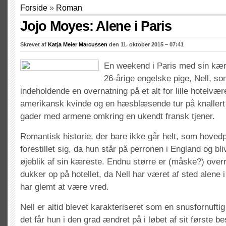
Forside
»
Roman
Jojo Moyes: Alene i Paris
Skrevet af
Katja Meier Marcussen
den 11. oktober 2015 – 07:41
En weekend i Paris med sin kær
26-årige engelske pige, Nell, so
indeholdende en overnatning på et alt for lille hotelvæ
amerikansk kvinde og en hæsblæsende tur på knallert
gader med armene omkring en ukendt fransk tjener.
Romantisk historie, der bare ikke går helt, som hoved
forestillet sig, da hun står på perronen i England og bli
øjeblik af sin kæreste. Endnu større er (måske?) over
dukker op på hotellet, da Nell har været af sted alene 
har glemt at være vred.
Nell er altid blevet karakteriseret som en snusfornuftig
det får hun i den grad ændret på i løbet af sit første b