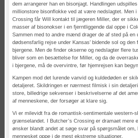
dem arrangerer han en bisonjagt. Handlingen udspilles 
millionstore bisonflokke ved at være nedslagtet. Men 
Crossing får Will kontakt til jægeren Miller, der er sikk
masser af bisonokser i en fjerntliggende dal oppe i Co
Sammen med to andre mænd drager de af sted på en 
dødsensfarlig rejse under Kansas’ bidende sol og den 
bjergene. Men de finder okserne og nedslagter flere t
bliver som en besættelse for Miller, og da de overras
i bjergene, må de overvintre, før hjemrejsen kan begy
Kampen mod det lurende vanvid og kuldedøden er skild
detaljeret. Skildringen er nærmest filmisk i sin detalje
store, billedrige sekvenser i beskrivelserne af det am
af menneskene, der forsøger at klare sig.
Vi er milevidt fra de romantisk-sentimentale western-ski
grænselandet. I Butcher’s Crossing er dramaet mere ek
ønsker blandt andet at søge svar på spørgsmålet om, 
mennesket oppe i de mest ekstreme situationer.