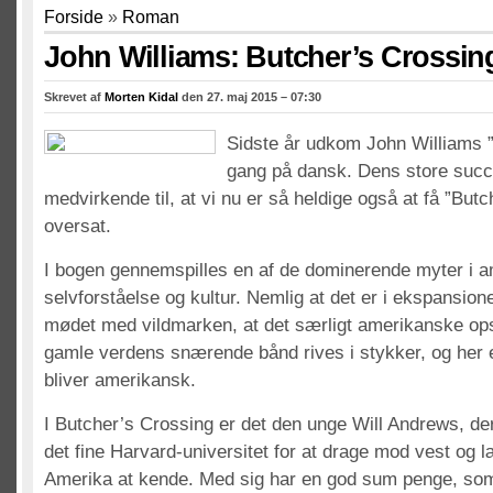
Forside
»
Roman
John Williams: Butcher’s Crossin
Skrevet af
Morten Kidal
den 27. maj 2015 – 07:30
Sidste år udkom John Williams ”
gang på dansk. Dens store succ
medvirkende til, at vi nu er så heldige også at få ”But
oversat.
I bogen gennemspilles en af de dominerende myter i 
selvforståelse og kultur. Nemlig at det er i ekspansion
mødet med vildmarken, at det særligt amerikanske ops
gamle verdens snærende bånd rives i stykker, og her e
bliver amerikansk.
I Butcher’s Crossing er det den unge Will Andrews, de
det fine Harvard-universitet for at drage mod vest og 
Amerika at kende. Med sig har en god sum penge, som 