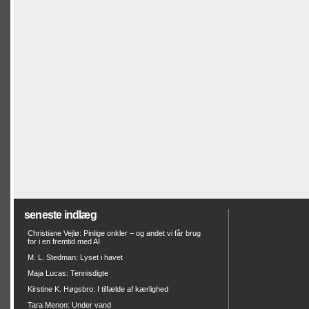
seneste indlæg
Christiane Vejlø: Pinlige onkler – og andet vi får brug
for i en fremtid med AI
M. L. Stedman: Lyset i havet
Maja Lucas: Tennisdigte
Kirstine K. Høgsbro: I tilfælde af kærlighed
Tara Menon: Under vand