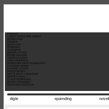
//
//
//
FORSIDE
5 MEST POPULÆRE EMNER
BIOGRAFIER
KRIMIER
NOVELLER
ROMANER
SPÆNDING
BØGER I STUEN
BOGBLOGGERE
ANDREAS KROG
JANE ANDERSEN
KAREN MØLDRUP RASMUSSEN
KATHRINE NORSK
KATRINE LESTER
KRISTA BAUER
METTE BACH LINDGAARD
MORTEN KIDAL
CLAUS HENRIKSEN
BOGBYTTESKABET
OM BOGBLOGGER.DK
digte
spænding
novel