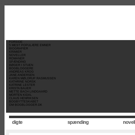
//
//
//
FORSIDE
5 MEST POPULÆRE EMNER
BIOGRAFIER
KRIMIER
NOVELLER
ROMANER
SPÆNDING
BØGER I STUEN
BOGBLOGGERE
ANDREAS KROG
JANE ANDERSEN
KAREN MØLDRUP RASMUSSEN
KATHRINE NORSK
KATRINE LESTER
KRISTA BAUER
METTE BACH LINDGAARD
MORTEN KIDAL
CLAUS HENRIKSEN
BOGBYTTESKABET
OM BOGBLOGGER.DK
digte
spænding
novel