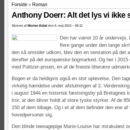
Forside
»
Roman
Anthony Doerr: Alt det lys vi ikke 
Skrevet af
Morten Kidal
den 6. maj 2015 – 08:11
Den har været 10 år undervejs, 
flere gange under den lange skr
den så omsider udkom, blev den en sensation på det 
derefter på det europæiske bogmarked. Og her i 2015
med Pulitzer-prisen, en af de fineste litterære udmærk
Bogen er da heldigvis også en stor oplevelse. Den tag
virkelig hændelse under afslutningen af 2. Verdenskrig
i august 1944 en historisk fæstningsby på Bretagnes kys
tror, at den bliver holdt af store tyske styrker. Af de 8
150 af dem tilbage. Og i et af dem befinder den ene af 
hovedpersoner sig.
Den blinde teenagepige Marie-Louise har mirakuløst o