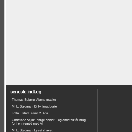
seneste indlæg
Thomas Boberg: Abens maske
M. L. Stedman: Et liv langt borte
Lotta Elstad: Xania 2. Ada
Christiane Vejlø: Pinlige onkler – og andet vi får brug
for i en fremtid med AI
M. L. Stedman: Lyset i havet