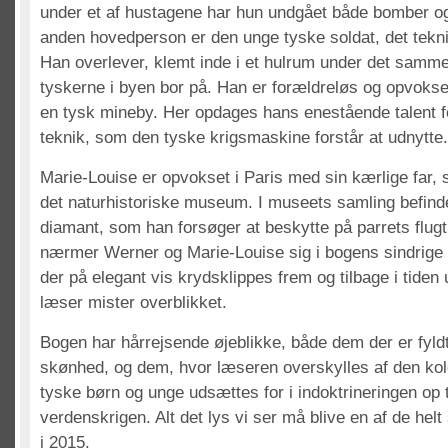
under et af hustagene har hun undgået både bomber o
anden hovedperson er den unge tyske soldat, det tekn
Han overlever, klemt inde i et hulrum under det samm
tyskerne i byen bor på. Han er forældreløs og opvokse
en tysk mineby. Her opdages hans enestående talent 
teknik, som den tyske krigsmaskine forstår at udnytte.
Marie-Louise er opvokset i Paris med sin kærlige far,
det naturhistoriske museum. I museets samling befinde
diamant, som han forsøger at beskytte på parrets flugt
nærmer Werner og Marie-Louise sig i bogens sindrige 
der på elegant vis krydsklippes frem og tilbage i tide
læser mister overblikket.
Bogen har hårrejsende øjeblikke, både dem der er fyl
skønhed, og dem, hvor læseren overskylles af den ko
tyske børn og unge udsættes for i indoktrineringen op t
verdenskrigen. Alt det lys vi ser må blive en af de hel
i 2015.