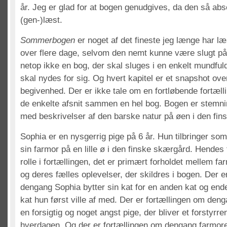
år. Jeg er glad for at bogen genudgives, da den så absol
(gen-)læst.
Sommerbogen
er noget af det fineste jeg længe har læ
over flere dage, selvom den nemt kunne være slugt på
netop ikke en bog, der skal sluges i en enkelt mundfuld.
skal nydes for sig. Og hvert kapitel er et snapshot ove
begivenhed. Der er ikke tale om en fortløbende fortælli
de enkelte afsnit sammen en hel bog. Bogen er stemni
med beskrivelser af den barske natur på øen i den fin
Sophia er en nysgerrig pige på 6 år. Hun tilbringer s
sin farmor på en lille ø i den finske skærgård. Hendes
rolle i fortællingen, det er primært forholdet mellem f
og deres fælles oplevelser, der skildres i bogen. Der e
dengang Sophia bytter sin kat for en anden kat og en
kat hun først ville af med. Der er fortællingen om den
en forsigtig og noget angst pige, der bliver et forstyrr
hverdagen. Og der er fortællingen om dengang farmore