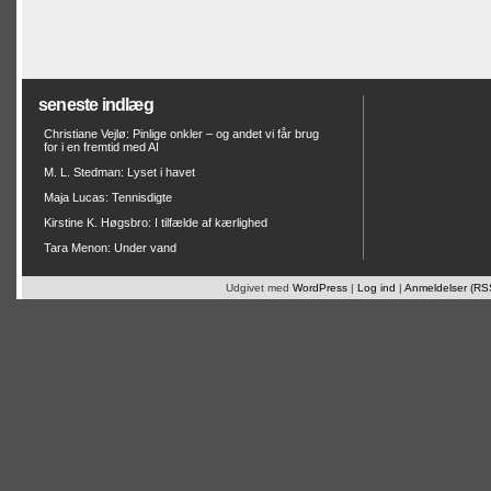
seneste indlæg
Christiane Vejlø: Pinlige onkler – og andet vi får brug
for i en fremtid med AI
M. L. Stedman: Lyset i havet
Maja Lucas: Tennisdigte
Kirstine K. Høgsbro: I tilfælde af kærlighed
Tara Menon: Under vand
Udgivet med
WordPress
|
Log ind
|
Anmeldelser (RS