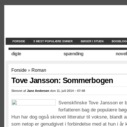
//
//
//
FORSIDE
5 MEST POPULÆRE EMNER
BØGER I STUEN
BOGBLOG
digte
spænding
novel
Forside
»
Roman
Tove Jansson: Sommerbogen
Skrevet af
Jane Andersen
den 11. juli 2014 – 07:48
Svenskfinske Tove Jansson er 
forfatteren bag de populære bø
Hun har dog også skrevet litteratur til voksne, blandt 
som netop er genudgivet i forbindelse med at hun i år