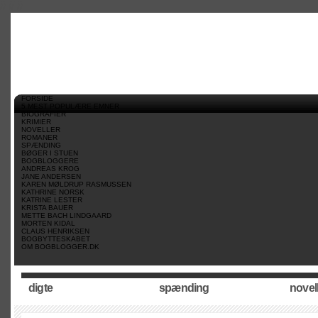
//
//
//
FORSIDE
5 MEST POPULÆRE EMNER
BIOGRAFIER
KRIMIER
NOVELLER
ROMANER
SPÆNDING
BØGER I STUEN
BOGBLOGGERE
ANDREAS KROG
JANE ANDERSEN
KAREN MØLDRUP RASMUSSEN
KATHRINE NORSK
KATRINE LESTER
KRISTA BAUER
METTE BACH LINDGAARD
MORTEN KIDAL
CLAUS HENRIKSEN
BOGBYTTESKABET
OM BOGBLOGGER.DK
digte
spænding
novel