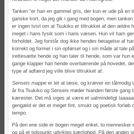
Tanken “er han en gammel gris, der kun er ude på en ti
ganske kort, da jeg gik i gang med bogen, men tanken 
er ingen tvivl om at Tsukiko er tiltrukket af den ældre
meget i hans fysik som i hans væsen. Hun vil ham ger
forholdet. Jeg forstår dog ikke hendes betagelse af h
korrekt og formel i sin opførsel og i sin måde at tale 
irettesætte hende og han taler til hende, som var hun e
gange klapper han hende overbærende på hovedet, det 
type af adfærd jeg ville blive tiltrukket af.
Senseis mappe
er let at læse, og kræver en tålmodig 
år fra Tsukiko og Senseis møder hianden første gang til
kærester. Det må siges at være et ualmindeligt laaaaangt
gengæld er det et meget fint, smukt og poetisk forløb
tempo.
På den ene side er bogen meget enkel, to mennesker 
og på et tidspunkt udvikles kærlighed. På den anden si