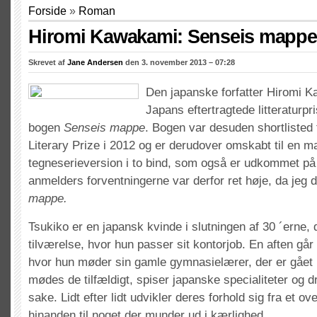
Forside
»
Roman
Hiromi Kawakami: Senseis mappe
Skrevet af
Jane Andersen
den 3. november 2013 – 07:28
Den japanske forfatter Hiromi 
Japans eftertragtede litteraturpr
bogen
Senseis mappe
. Bogen var desuden shortlisted 
Literary Prize i 2012 og er derudover omskabt til en 
tegneserieversion i to bind, som også er udkommet på
anmelders forventningerne var derfor ret høje, da jeg 
mappe.
Tsukiko er en japansk kvinde i slutningen af 30 ´erne, d
tilværelse, hvor hun passer sit kontorjob. En aften går
hvor hun møder sin gamle gymnasielærer, der er gået 
mødes de tilfældigt, spiser japanske specialiteter og d
sake. Lidt efter lidt udvikler deres forhold sig fra et ov
hinanden til noget der munder ud i kærlighed.