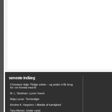
seneste indlæg
Christiane Vejlø: Pinlige onkler – og andet vi får brug
for i en fremtid med AI
M. L. Stedman: Lyset i havet
Maja Lucas: Tennisdigte
Kirstine K. Høgsbro: I tilfælde af kærlighed
Tara Menon: Under vand