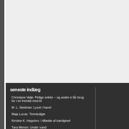
seneste indlæg
Christiane Vejlø: Pinlige onkler – og andet vi får brug
for i en fremtid med AI
M. L. Stedman: Lyset i havet
Maja Lucas: Tennisdigte
Kirstine K. Høgsbro: I tilfælde af kærlighed
Tara Menon: Under vand