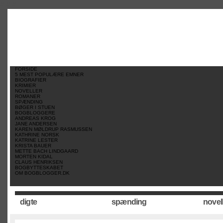
//
//
//
FORSIDE
5 MEST POPULÆRE EMNER
BIOGRAFIER
KRIMIER
NOVELLER
ROMANER
SPÆNDING
BØGER I STUEN
BOGBLOGGERE
ANDREAS KROG
JANE ANDERSEN
KAREN MØLDRUP RASMUSSEN
KATHRINE NORSK
KATRINE LESTER
KRISTA BAUER
METTE BACH LINDGAARD
MORTEN KIDAL
CLAUS HENRIKSEN
BOGBYTTESKABET
OM BOGBLOGGER.DK
digte
spænding
novel