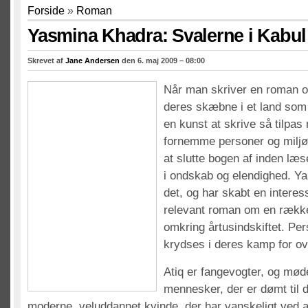
Forside
»
Roman
Yasmina Khadra: Svalerne i Kabul
Skrevet af
Jane Andersen
den 6. maj 2009 – 08:00
Når man skriver en roman 
deres skæbne i et land som 
en kunst at skrive så tilpa
fornemme personer og miljø,
at slutte bogen af inden læ
i ondskab og elendighed. Y
det, og har skabt en interes
relevant roman om en række
omkring årtusindskiftet. Pe
krydses i deres kamp for ov
Atiq er fangevogter, og mød
mennesker, der er dømt til 
moderne, veluddannet kvinde, der har vanskeligt ved at