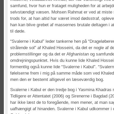
samfund, hvor hun er frataget muligheden for at arbej
selvstændigt væsen. Mohsen Rahmat er ved at miste si
trods for, at han altid har været imod dødsstraf, opleve
han kan blive grebet af massernes brutale deltagen i 
til døde.
“Svalerne i Kabul” leder tankerne hen på “Drageløbere
strålende sol” af Khaled Hosseini, da det er nogle af
problemstillinger og da det er Afghanistan og samfunde
omdrejningspunktet. Hvis du kunne lide Khaled Hossein
formentlig også kunne lide “Svalerne i Kabul”. “Svalern
følelserne frem i mig på samme måde som ved Khaled
men den er bestemt alligevel en læseværdig bog.
Svalerne i Kabul er den tredje bog i Yasmina Khadras m
Tidligere er Attentatet (2006) og Sirenerne i Bagdad 
har ikke læst de to foregående, men mener, at man s
uafhængigt af hinanden. Svalerne i Kabul udkommer i d