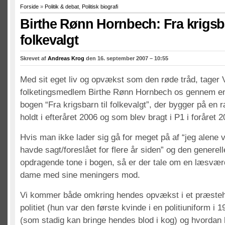
Forside
»
Politik & debat
,
Politisk biografi
Birthe Rønn Hornbech: Fra krigsba
folkevalgt
Skrevet af
Andreas Krog
den 16. september 2007 – 10:55
Med sit eget liv og opvækst som den røde tråd, tager
folketingsmedlem Birthe Rønn Hornbech os gennem e
bogen “Fra krigsbarn til folkevalgt”, der bygger på en
holdt i efteråret 2006 og som blev bragt i P1 i foråret 2
Hvis man ikke lader sig gå for meget på af “jeg alene v
havde sagt/foreslået for flere år siden” og den genere
opdragende tone i bogen, så er der tale om en læsvær
dame med sine meningers mod.
Vi kommer både omkring hendes opvækst i et præsteh
politiet (hun var den første kvinde i en politiuniform i 
(som stadig kan bringe hendes blod i kog) og hvordan h