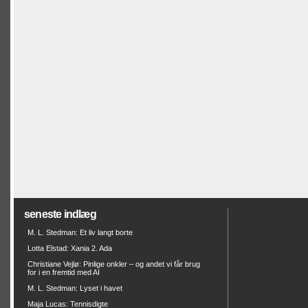
seneste indlæg
M. L. Stedman: Et liv langt borte
Lotta Elstad: Xania 2. Ada
Christiane Vejlø: Pinlige onkler – og andet vi får brug
for i en fremtid med AI
M. L. Stedman: Lyset i havet
Maja Lucas: Tennisdigte