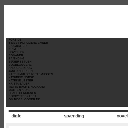
//
//
//
FORSIDE
5 MEST POPULÆRE EMNER
BIOGRAFIER
KRIMIER
NOVELLER
ROMANER
SPÆNDING
BØGER I STUEN
BOGBLOGGERE
ANDREAS KROG
JANE ANDERSEN
KAREN MØLDRUP RASMUSSEN
KATHRINE NORSK
KATRINE LESTER
KRISTA BAUER
METTE BACH LINDGAARD
MORTEN KIDAL
CLAUS HENRIKSEN
BOGBYTTESKABET
OM BOGBLOGGER.DK
digte
spænding
novel